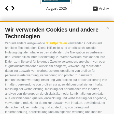
August 2026
Archiv
Wir verwenden Cookies und andere
Cont
Technologien
KONTAKT
Wir und andere ausgewählte
3 Drittparteien
verwenden Cookies und
WIPP-MEDIA GMBH
ähnliche Technologien. Diese Hilfsmittel sind unerlässlich, um die
DER ERKER
Nutzung digitaler Inhalte zu gewährleisten, die Navigation zu verbessern
und, vorbehaltlich Ihrer Zustimmung, zu Werbezwecken. Wir können Ihre
NEUSTADT 20A
Daten zum Beispiel für folgende Zwecke verwenden: speichern von oder
I-39049 STERZING
zugriff auf informationen auf einem endgerät, verwendung reduzierter
TEL.: +39 0472 766876
daten zur auswahl von werbeanzeigen, erstellung von profilen für
personalisierte werbung, verwendung von profilen zur auswahl
personalisierter werbung, erstellung von profilen zur personalisierung von
GRAFIK@DERERKER.IT
inhalten, verwendung von profilen zur auswahl personalisierter inhalte,
INFO@DERERKER.IT
messung der werbeleistung, messung der performance von inhalten,
BARBARA.FONTANA@DERERKER.IT
analyse von zielgruppen durch statistiken oder kombinationen von daten
DER ERKER
aus verschiedenen quellen, entwicklung und verbesserung der angebote,
verwendung reduzierter daten zur auswahl von inhalten, gewährleistung
der sicherheit, verhinderung und aufdeckung von betrug und
WERBEN IM ERKER
fehlerbehebung, bereitstellung und anzeige von werbung und inhalten,