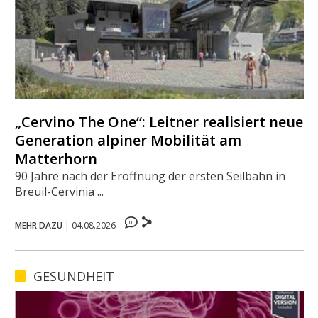
„Cervino The One“: Leitner realisiert neue
Generation alpiner Mobilität am
Matterhorn
90 Jahre nach der Eröffnung der ersten Seilbahn in
Breuil-Cervinia ...
0
MEHR DAZU
|
04.08.2026
GESUNDHEIT