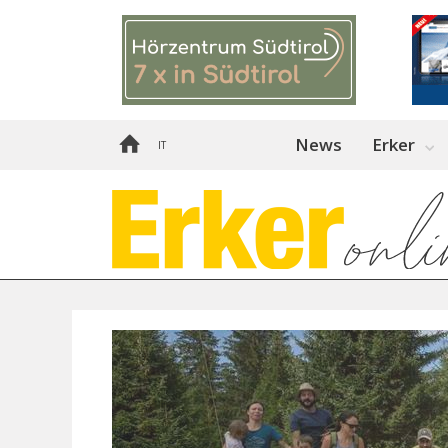
News
Erker
IT