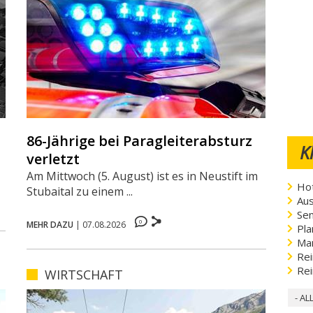
86-Jährige bei Paragleiterabsturz
K
verletzt
Am Mittwoch (5. August) ist es in Neustift im
Hot
Stubaital zu einem ...
Aus
Sen
0
MEHR DAZU
|
07.08.2026
Pla
Ma
Rei
Rei
WIRTSCHAFT
- AL