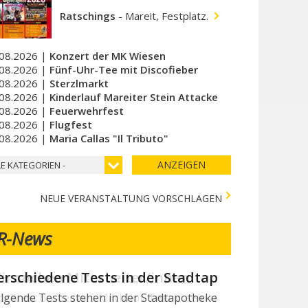
Ratschings
-
Mareit, Festplatz.
08.2026 |
Konzert der MK Wiesen
08.2026 |
Fünf-Uhr-Tee mit Discofieber
08.2026 |
Sterzlmarkt
08.2026 |
Kinderlauf Mareiter Stein Attacke
08.2026 |
Feuerwehrfest
08.2026 |
Flugfest
08.2026 |
Maria Callas "Il Tributo"
ANZEIGEN
LE KATEGORIEN -
NEUE VERANSTALTUNG VORSCHLAGEN
R-News
ir suchen Mitarbeiter/innen
chtest du Teil des Milchhof-Teams sein und von zahlreichen 