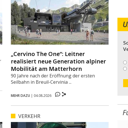
U
So
V
„Cervino The One“: Leitner
realisiert neue Generation alpiner
r
Mobilität am Matterhorn
90 Jahre nach der Eröffnung der ersten
Seilbahn in Breuil-Cervinia ...
0
MEHR DAZU
|
04.08.2026
F
VERKEHR