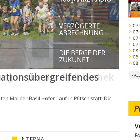
VERZÖGERTE
07.
ABRECHNUNG
07.
07.
07.
08.
DIE BERGE DER
08.
ZUKUNFT
08.
ng in der Stadtbibliothek
- AL
ichte erwartet Besucher vom 3. bis 20. August
P
W
Mö
INTERNA