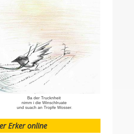
Ba der Trucknheit
nimm i die Winschlruate
und suach an Tropfe Wosser.
er Erker online