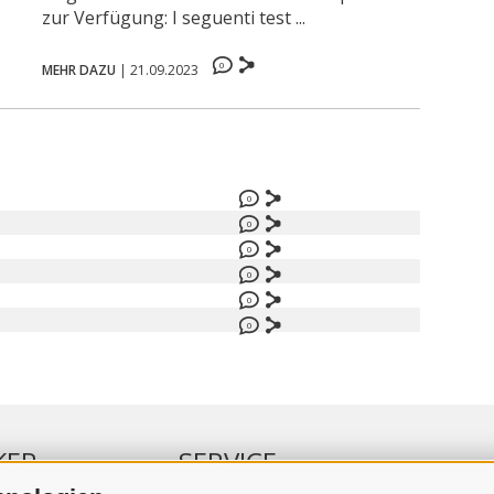
zur Verfügung: I seguenti test ...
0
MEHR DAZU
|
21.09.2023
0
0
0
0
0
0
KER
SERVICE