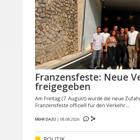
Franzensfeste: Neue Ve
freigegeben
Am Freitag (7. August) wurde die neue Zufah
Franzensfeste offiziell für den Verkehr ...
0
MEHR DAZU
|
08.08.2026
0
0
0
POLITIK