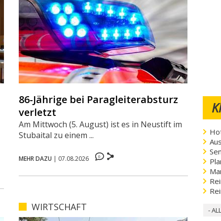
86-Jährige bei Paragleiterabsturz
K
verletzt
Am Mittwoch (5. August) ist es in Neustift im
Hot
Stubaital zu einem ...
Aus
Sen
0
MEHR DAZU
|
07.08.2026
Pla
Ma
Rei
Rei
WIRTSCHAFT
- AL