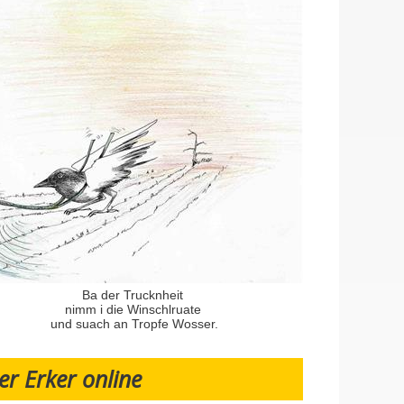
Ba der Trucknheit
nimm i die Winschlruate
und suach an Tropfe Wosser.
er Erker online