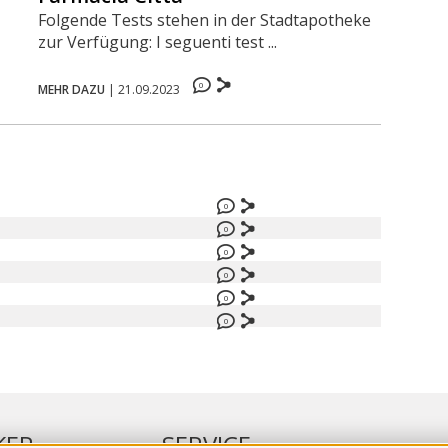
Folgende Tests stehen in der Stadtapotheke
zur Verfügung: I seguenti test ...
0
MEHR DAZU
|
21.09.2023
0
0
0
0
0
0
KER
SERVICE