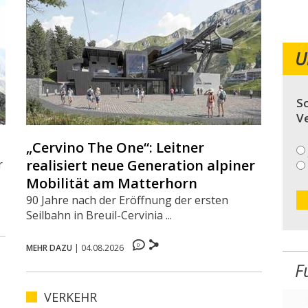
U
So
V
„Cervino The One“: Leitner
realisiert neue Generation alpiner
r
Mobilität am Matterhorn
90 Jahre nach der Eröffnung der ersten
Seilbahn in Breuil-Cervinia ...
0
MEHR DAZU
|
04.08.2026
F
VERKEHR