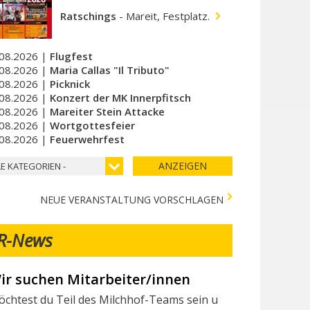
Ratschings
-
Mareit, Festplatz.
08.2026 |
Flugfest
08.2026 |
Maria Callas "Il Tributo"
08.2026 |
Picknick
08.2026 |
Konzert der MK Innerpfitsch
08.2026 |
Mareiter Stein Attacke
08.2026 |
Wortgottesfeier
08.2026 |
Feuerwehrfest
ANZEIGEN
LE KATEGORIEN -
NEUE VERANSTALTUNG VORSCHLAGEN
R-News
ir suchen Mitarbeiter/innen
chtest du Teil des Milchhof-Teams sein und von zahlreichen 