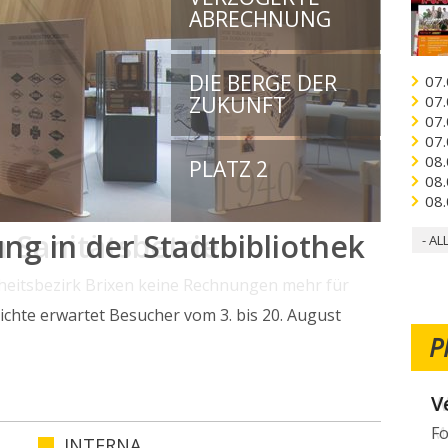
ABRECHNUNG
DIE BERGE DER
07.
ZUKUNFT
07.
07.
07.
08.
PLATZ 2
08.
08.
 Sanitätsbetrieb
- AL
dheitsbezirk Brixen keine Rechnungen mehr für
P
W
Mö
INTERNA