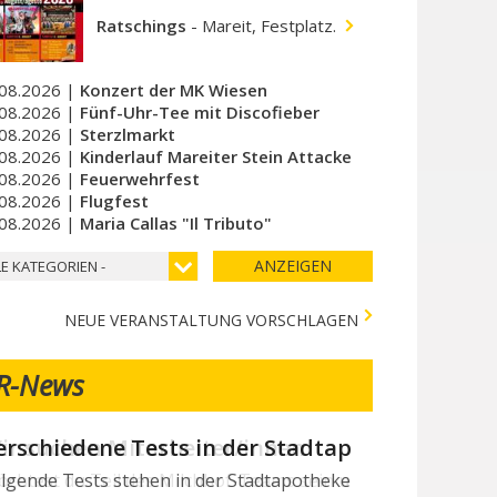
Ratschings
-
Mareit, Festplatz.
08.2026 |
Konzert der MK Wiesen
08.2026 |
Fünf-Uhr-Tee mit Discofieber
08.2026 |
Sterzlmarkt
08.2026 |
Kinderlauf Mareiter Stein Attacke
08.2026 |
Feuerwehrfest
08.2026 |
Flugfest
08.2026 |
Maria Callas "Il Tributo"
ANZEIGEN
LE KATEGORIEN -
NEUE VERANSTALTUNG VORSCHLAGEN
R-News
ir suchen Mitarbeiter/innen
chtest du Teil des Milchhof-Teams sein und von zahlreichen 