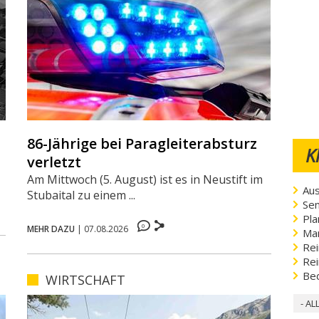
86-Jährige bei Paragleiterabsturz
K
verletzt
Am Mittwoch (5. August) ist es in Neustift im
Aus
Stubaital zu einem ...
Sen
Pla
0
MEHR DAZU
|
07.08.2026
Ma
Rei
Rei
Be
WIRTSCHAFT
- AL