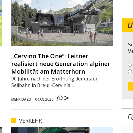
U
So
V
„Cervino The One“: Leitner
realisiert neue Generation alpiner
Mobilität am Matterhorn
90 Jahre nach der Eröffnung der ersten
Seilbahn in Breuil-Cervinia ...
0
MEHR DAZU
|
04.08.2026
F
VERKEHR