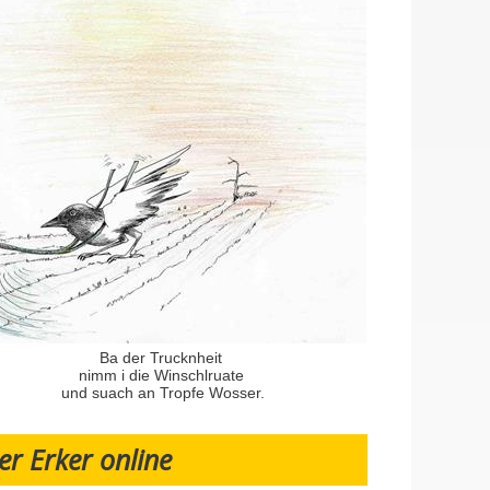
Ba der Trucknheit
nimm i die Winschlruate
und suach an Tropfe Wosser.
er Erker online