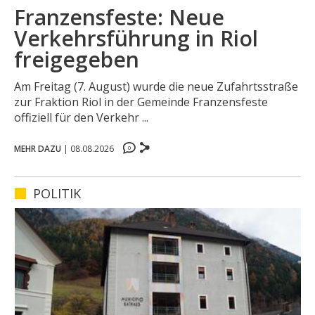
Franzensfeste: Neue
Verkehrsführung in Riol
freigegeben
Am Freitag (7. August) wurde die neue Zufahrtsstraße
zur Fraktion Riol in der Gemeinde Franzensfeste
offiziell für den Verkehr ...
0
MEHR DAZU
|
08.08.2026
0
0
0
POLITIK