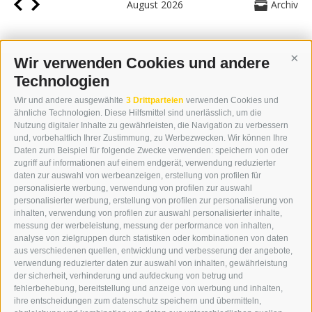
August 2026
Archiv
Wir verwenden Cookies und andere
Cont
Technologien
KONTAKT
Wir und andere ausgewählte
3 Drittparteien
verwenden Cookies und
WIPP-MEDIA GMBH
ähnliche Technologien. Diese Hilfsmittel sind unerlässlich, um die
DER ERKER
Nutzung digitaler Inhalte zu gewährleisten, die Navigation zu verbessern
und, vorbehaltlich Ihrer Zustimmung, zu Werbezwecken. Wir können Ihre
NEUSTADT 20A
Daten zum Beispiel für folgende Zwecke verwenden: speichern von oder
I-39049 STERZING
zugriff auf informationen auf einem endgerät, verwendung reduzierter
TEL.: +39 0472 766876
daten zur auswahl von werbeanzeigen, erstellung von profilen für
personalisierte werbung, verwendung von profilen zur auswahl
personalisierter werbung, erstellung von profilen zur personalisierung von
GRAFIK@DERERKER.IT
inhalten, verwendung von profilen zur auswahl personalisierter inhalte,
INFO@DERERKER.IT
messung der werbeleistung, messung der performance von inhalten,
BARBARA.FONTANA@DERERKER.IT
analyse von zielgruppen durch statistiken oder kombinationen von daten
DER ERKER
aus verschiedenen quellen, entwicklung und verbesserung der angebote,
verwendung reduzierter daten zur auswahl von inhalten, gewährleistung
der sicherheit, verhinderung und aufdeckung von betrug und
WERBEN IM ERKER
fehlerbehebung, bereitstellung und anzeige von werbung und inhalten,
ONLINE-WERBUNG
ihre entscheidungen zum datenschutz speichern und übermitteln,
SEPA-DAUERAUFTRAG