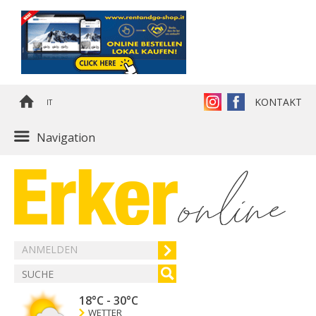
KONTAKT
IT
Navigation
ANMELDEN
18°C
-
30°C
WETTER