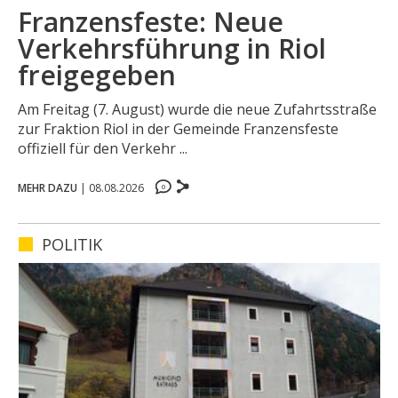
Franzensfeste: Neue
Verkehrsführung in Riol
freigegeben
Am Freitag (7. August) wurde die neue Zufahrtsstraße
zur Fraktion Riol in der Gemeinde Franzensfeste
offiziell für den Verkehr ...
0
MEHR DAZU
|
08.08.2026
0
0
0
POLITIK