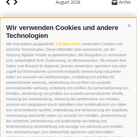
August 2026
Archiv
Wir verwenden Cookies und andere
Cont
Technologien
KONTAKT
Wir und andere ausgewählte
3 Drittparteien
verwenden Cookies und
WIPP-MEDIA GMBH
ähnliche Technologien. Diese Hilfsmittel sind unerlässlich, um die
DER ERKER
Nutzung digitaler Inhalte zu gewährleisten, die Navigation zu verbessern
und, vorbehaltlich Ihrer Zustimmung, zu Werbezwecken. Wir können Ihre
NEUSTADT 20A
Daten zum Beispiel für folgende Zwecke verwenden: speichern von oder
I-39049 STERZING
zugriff auf informationen auf einem endgerät, verwendung reduzierter
TEL.: +39 0472 766876
daten zur auswahl von werbeanzeigen, erstellung von profilen für
personalisierte werbung, verwendung von profilen zur auswahl
personalisierter werbung, erstellung von profilen zur personalisierung von
GRAFIK@DERERKER.IT
inhalten, verwendung von profilen zur auswahl personalisierter inhalte,
INFO@DERERKER.IT
messung der werbeleistung, messung der performance von inhalten,
BARBARA.FONTANA@DERERKER.IT
analyse von zielgruppen durch statistiken oder kombinationen von daten
DER ERKER
aus verschiedenen quellen, entwicklung und verbesserung der angebote,
verwendung reduzierter daten zur auswahl von inhalten, gewährleistung
der sicherheit, verhinderung und aufdeckung von betrug und
WERBEN IM ERKER
fehlerbehebung, bereitstellung und anzeige von werbung und inhalten,
ONLINE-WERBUNG
ihre entscheidungen zum datenschutz speichern und übermitteln,
SEPA-DAUERAUFTRAG