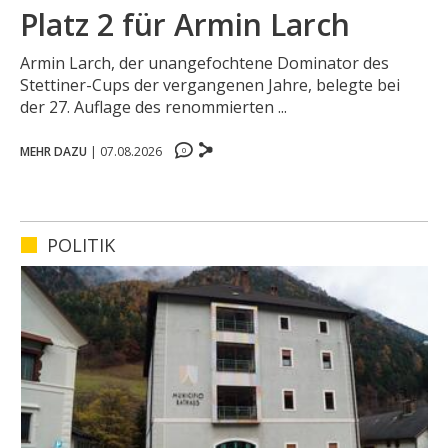
Platz 2 für Armin Larch
Armin Larch, der unangefochtene Dominator des
Stettiner-Cups der vergangenen Jahre, belegte bei
der 27. Auflage des renommierten ...
MEHR DAZU
|
07.08.2026
0
0
0
0
POLITIK