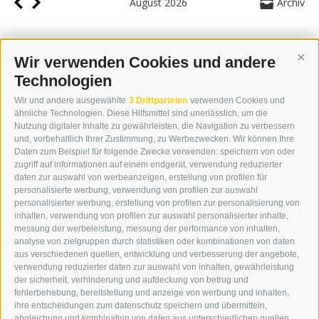
August 2026
Archiv
Wir verwenden Cookies und andere
Cont
Technologien
KONTAKT
Wir und andere ausgewählte
3 Drittparteien
verwenden Cookies und
WIPP-MEDIA GMBH
ähnliche Technologien. Diese Hilfsmittel sind unerlässlich, um die
DER ERKER
Nutzung digitaler Inhalte zu gewährleisten, die Navigation zu verbessern
und, vorbehaltlich Ihrer Zustimmung, zu Werbezwecken. Wir können Ihre
NEUSTADT 20A
Daten zum Beispiel für folgende Zwecke verwenden: speichern von oder
I-39049 STERZING
zugriff auf informationen auf einem endgerät, verwendung reduzierter
TEL.: +39 0472 766876
daten zur auswahl von werbeanzeigen, erstellung von profilen für
personalisierte werbung, verwendung von profilen zur auswahl
personalisierter werbung, erstellung von profilen zur personalisierung von
GRAFIK@DERERKER.IT
inhalten, verwendung von profilen zur auswahl personalisierter inhalte,
INFO@DERERKER.IT
messung der werbeleistung, messung der performance von inhalten,
BARBARA.FONTANA@DERERKER.IT
analyse von zielgruppen durch statistiken oder kombinationen von daten
DER ERKER
aus verschiedenen quellen, entwicklung und verbesserung der angebote,
verwendung reduzierter daten zur auswahl von inhalten, gewährleistung
der sicherheit, verhinderung und aufdeckung von betrug und
WERBEN IM ERKER
fehlerbehebung, bereitstellung und anzeige von werbung und inhalten,
ONLINE-WERBUNG
ihre entscheidungen zum datenschutz speichern und übermitteln,
SEPA-DAUERAUFTRAG
abgleichung und kombination von daten aus unterschiedlichen quellen,