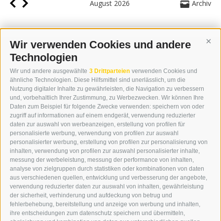
August 2026
Archiv
Wir verwenden Cookies und andere
Cont
Technologien
KONTAKT
Wir und andere ausgewählte
3 Drittparteien
verwenden Cookies und
WIPP-MEDIA GMBH
ähnliche Technologien. Diese Hilfsmittel sind unerlässlich, um die
DER ERKER
Nutzung digitaler Inhalte zu gewährleisten, die Navigation zu verbessern
und, vorbehaltlich Ihrer Zustimmung, zu Werbezwecken. Wir können Ihre
NEUSTADT 20A
Daten zum Beispiel für folgende Zwecke verwenden: speichern von oder
I-39049 STERZING
zugriff auf informationen auf einem endgerät, verwendung reduzierter
TEL.: +39 0472 766876
daten zur auswahl von werbeanzeigen, erstellung von profilen für
personalisierte werbung, verwendung von profilen zur auswahl
personalisierter werbung, erstellung von profilen zur personalisierung von
GRAFIK@DERERKER.IT
inhalten, verwendung von profilen zur auswahl personalisierter inhalte,
INFO@DERERKER.IT
messung der werbeleistung, messung der performance von inhalten,
BARBARA.FONTANA@DERERKER.IT
analyse von zielgruppen durch statistiken oder kombinationen von daten
DER ERKER
aus verschiedenen quellen, entwicklung und verbesserung der angebote,
verwendung reduzierter daten zur auswahl von inhalten, gewährleistung
der sicherheit, verhinderung und aufdeckung von betrug und
WERBEN IM ERKER
fehlerbehebung, bereitstellung und anzeige von werbung und inhalten,
ONLINE-WERBUNG
ihre entscheidungen zum datenschutz speichern und übermitteln,
SEPA-DAUERAUFTRAG