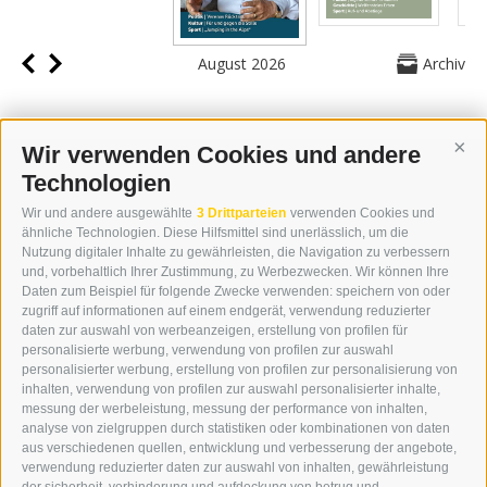
August 2026
Archiv
Wir verwenden Cookies und andere
Cont
Technologien
KONTAKT
Wir und andere ausgewählte
3 Drittparteien
verwenden Cookies und
WIPP-MEDIA GMBH
ähnliche Technologien. Diese Hilfsmittel sind unerlässlich, um die
DER ERKER
Nutzung digitaler Inhalte zu gewährleisten, die Navigation zu verbessern
und, vorbehaltlich Ihrer Zustimmung, zu Werbezwecken. Wir können Ihre
NEUSTADT 20A
Daten zum Beispiel für folgende Zwecke verwenden: speichern von oder
I-39049 STERZING
zugriff auf informationen auf einem endgerät, verwendung reduzierter
TEL.: +39 0472 766876
daten zur auswahl von werbeanzeigen, erstellung von profilen für
personalisierte werbung, verwendung von profilen zur auswahl
personalisierter werbung, erstellung von profilen zur personalisierung von
GRAFIK@DERERKER.IT
inhalten, verwendung von profilen zur auswahl personalisierter inhalte,
INFO@DERERKER.IT
messung der werbeleistung, messung der performance von inhalten,
BARBARA.FONTANA@DERERKER.IT
analyse von zielgruppen durch statistiken oder kombinationen von daten
DER ERKER
aus verschiedenen quellen, entwicklung und verbesserung der angebote,
verwendung reduzierter daten zur auswahl von inhalten, gewährleistung