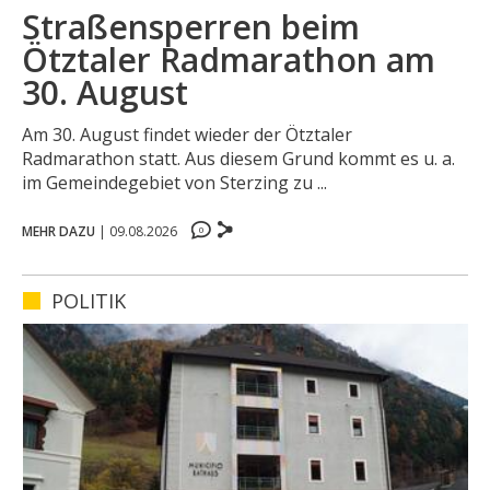
Straßensperren beim
Ötztaler Radmarathon am
30. August
Am 30. August findet wieder der Ötztaler
Radmarathon statt. Aus diesem Grund kommt es u. a.
0
im Gemeindegebiet von Sterzing zu ...
0
0
MEHR DAZU
|
09.08.2026
0
POLITIK