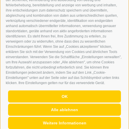
der sicherheit, verhinderung und aufdeckung von betrug und
WERBEN IM ERKER
fehlerbehebung, bereitstellung und anzeige von werbung und inhalten,
ONLINE-WERBUNG
ihre entscheidungen zum datenschutz speichern und übermitteln,
SEPA-DAUERAUFTRAG
abgleichung und kombination von daten aus unterschiedlichen quellen,
REGELN LESERKOMMENTARE
verknüpfung verschiedener endgeräte, identifikation von endgeräten
ONLINE VOTING
anhand automatisch übermittelter informationen, verwendung genauer
standortdaten, geräte anhand von aktiv angeforderten informationen
identifizieren. Es steht Ihnen frei, Ihre Zustimmung zu erteilen, zu
SERVICE
verweigern oder zu widerrufen, ohne dass dies zu wesentlichen
Einschränkungen führt. Wenn Sie auf „Cookies akzeptieren" klicken,
VERANSTALTUNGSKALENDER
erklären Sie sich mit der Verwendung von Cookies und ähnlichen Tools
KLEINANZEIGER
einverstanden. Verwenden Sie die Schaltfläche „Einstellungen verwalten",
um Ihre Auswahl anzupassen oder „Alle ablehnen", um ohne Cookies
NÜTZLICHE LINKS
fortzufahren, die nicht unbedingt erforderlich sind. Sie können Ihre
WETTER
Einstellungen jederzeit ändern, indem Sie auf den Link „Cookie-
WEBCAM
Einstellungen" unten auf der Seite oder auf das Schildsymbol unten links
VIDEOS
klicken. Ihre Einstellungen gelten nur für das verwendete Gerät.
TRAUER
OK
Alle ablehnen
IMPRESSUM
|
SITEMAP
|
COOKIE-RICHTLINIE
|
PRIVACY
|
Weitere Informationen
Cookie Präferenzen
|