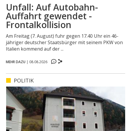
Unfall: Auf Autobahn-
Auffahrt gewendet -
Frontalkollision
Am Freitag (7. August) fuhr gegen 17.40 Uhr ein 46-
jähriger deutscher Staatsbürger mit seinem PKW von
0
0
Italien kommend auf der ...
0
MEHR DAZU
|
08.08.2026
0
POLITIK