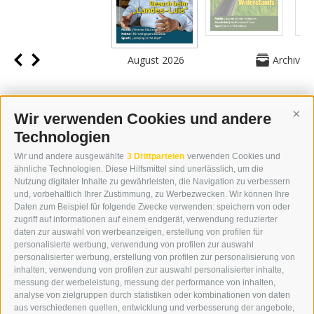
August 2026
Archiv
Wir verwenden Cookies und andere
Cont
Technologien
KONTAKT
Wir und andere ausgewählte
3 Drittparteien
verwenden Cookies und
WIPP-MEDIA GMBH
ähnliche Technologien. Diese Hilfsmittel sind unerlässlich, um die
DER ERKER
Nutzung digitaler Inhalte zu gewährleisten, die Navigation zu verbessern
und, vorbehaltlich Ihrer Zustimmung, zu Werbezwecken. Wir können Ihre
NEUSTADT 20A
Daten zum Beispiel für folgende Zwecke verwenden: speichern von oder
I-39049 STERZING
zugriff auf informationen auf einem endgerät, verwendung reduzierter
TEL.: +39 0472 766876
daten zur auswahl von werbeanzeigen, erstellung von profilen für
personalisierte werbung, verwendung von profilen zur auswahl
personalisierter werbung, erstellung von profilen zur personalisierung von
GRAFIK@DERERKER.IT
inhalten, verwendung von profilen zur auswahl personalisierter inhalte,
INFO@DERERKER.IT
messung der werbeleistung, messung der performance von inhalten,
BARBARA.FONTANA@DERERKER.IT
analyse von zielgruppen durch statistiken oder kombinationen von daten
DER ERKER
aus verschiedenen quellen, entwicklung und verbesserung der angebote,