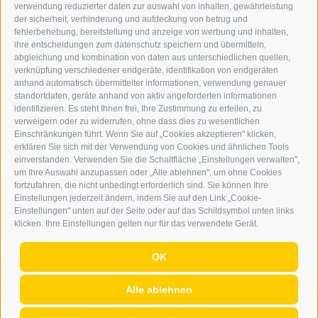
verwendung reduzierter daten zur auswahl von inhalten, gewährleistung
der sicherheit, verhinderung und aufdeckung von betrug und
WERBEN IM ERKER
fehlerbehebung, bereitstellung und anzeige von werbung und inhalten,
ONLINE-WERBUNG
ihre entscheidungen zum datenschutz speichern und übermitteln,
SEPA-DAUERAUFTRAG
abgleichung und kombination von daten aus unterschiedlichen quellen,
REGELN LESERKOMMENTARE
verknüpfung verschiedener endgeräte, identifikation von endgeräten
ONLINE VOTING
anhand automatisch übermittelter informationen, verwendung genauer
standortdaten, geräte anhand von aktiv angeforderten informationen
identifizieren. Es steht Ihnen frei, Ihre Zustimmung zu erteilen, zu
SERVICE
verweigern oder zu widerrufen, ohne dass dies zu wesentlichen
Einschränkungen führt. Wenn Sie auf „Cookies akzeptieren" klicken,
VERANSTALTUNGSKALENDER
erklären Sie sich mit der Verwendung von Cookies und ähnlichen Tools
KLEINANZEIGER
einverstanden. Verwenden Sie die Schaltfläche „Einstellungen verwalten",
um Ihre Auswahl anzupassen oder „Alle ablehnen", um ohne Cookies
NÜTZLICHE LINKS
fortzufahren, die nicht unbedingt erforderlich sind. Sie können Ihre
WETTER
Einstellungen jederzeit ändern, indem Sie auf den Link „Cookie-
WEBCAM
Einstellungen" unten auf der Seite oder auf das Schildsymbol unten links
VIDEOS
klicken. Ihre Einstellungen gelten nur für das verwendete Gerät.
TRAUER
OK
Alle ablehnen
IMPRESSUM
|
SITEMAP
|
COOKIE-RICHTLINIE
|
PRIVACY
|