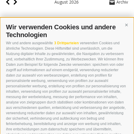
August 2026
Archiv
Wir verwenden Cookies und andere
Cont
Technologien
KONTAKT
Wir und andere ausgewählte
3 Drittparteien
verwenden Cookies und
WIPP-MEDIA GMBH
ähnliche Technologien. Diese Hilfsmittel sind unerlässlich, um die
DER ERKER
Nutzung digitaler Inhalte zu gewährleisten, die Navigation zu verbessern
und, vorbehaltlich Ihrer Zustimmung, zu Werbezwecken. Wir können Ihre
NEUSTADT 20A
Daten zum Beispiel für folgende Zwecke verwenden: speichern von oder
I-39049 STERZING
zugriff auf informationen auf einem endgerät, verwendung reduzierter
TEL.: +39 0472 766876
daten zur auswahl von werbeanzeigen, erstellung von profilen für
personalisierte werbung, verwendung von profilen zur auswahl
personalisierter werbung, erstellung von profilen zur personalisierung von
GRAFIK@DERERKER.IT
inhalten, verwendung von profilen zur auswahl personalisierter inhalte,
INFO@DERERKER.IT
messung der werbeleistung, messung der performance von inhalten,
BARBARA.FONTANA@DERERKER.IT
analyse von zielgruppen durch statistiken oder kombinationen von daten
DER ERKER
aus verschiedenen quellen, entwicklung und verbesserung der angebote,
verwendung reduzierter daten zur auswahl von inhalten, gewährleistung
der sicherheit, verhinderung und aufdeckung von betrug und
WERBEN IM ERKER
fehlerbehebung, bereitstellung und anzeige von werbung und inhalten,
ONLINE-WERBUNG
ihre entscheidungen zum datenschutz speichern und übermitteln,
SEPA-DAUERAUFTRAG