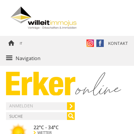
KONTAKT
IT
Navigation
ANMELDEN
22°C
-
34°C
WETTER