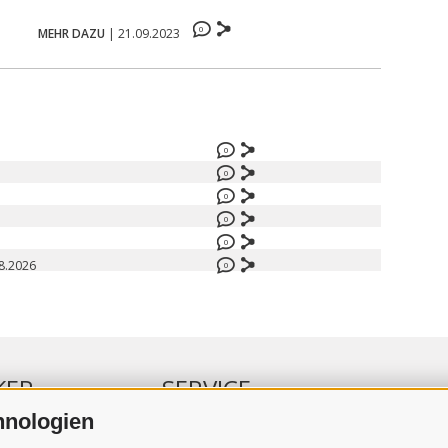
0
MEHR DAZU
|
21.09.2023
0
0
0
0
0
8.2026
0
KER
SERVICE
hnologien