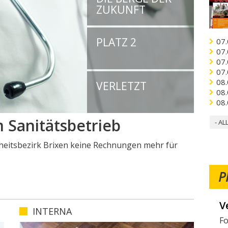
ZUKUNFT
PLATZ 2
07.
07.
07.
07.
08.
VERLETZT
08.
08.
en
- AL
 Rai Südtirol eine Sendung über die Berge, Natur
P
W
INTERNA
Mö