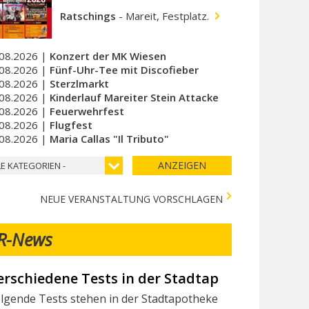
Ratschings
-
Mareit, Festplatz.
08.2026 |
Konzert der MK Wiesen
08.2026 |
Fünf-Uhr-Tee mit Discofieber
08.2026 |
Sterzlmarkt
08.2026 |
Kinderlauf Mareiter Stein Attacke
08.2026 |
Feuerwehrfest
08.2026 |
Flugfest
08.2026 |
Maria Callas "Il Tributo"
ANZEIGEN
LE KATEGORIEN -
NEUE VERANSTALTUNG VORSCHLAGEN
R-News
ir suchen Mitarbeiter/innen
chtest du Teil des Milchhof-Teams sein und von zahlreichen 