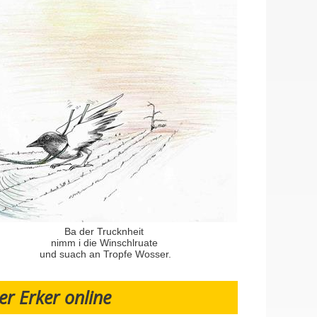
Ba der Trucknheit
nimm i die Winschlruate
und suach an Tropfe Wosser.
er Erker online