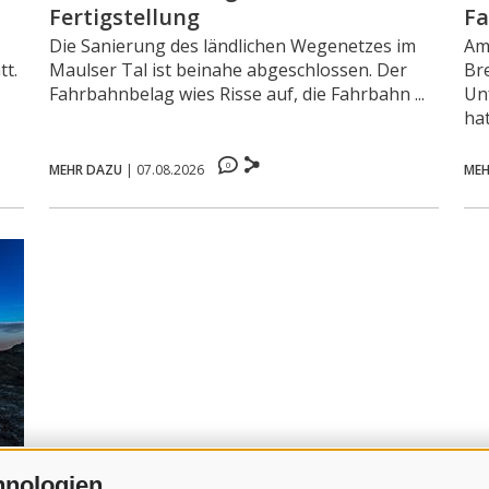
Fertigstellung
F
Die Sanierung des ländlichen Wegenetzes im
Am 
tt.
Maulser Tal ist beinahe abgeschlossen. Der
Br
Fahrbahnbelag wies Risse auf, die Fahrbahn ...
Un
hat.
0
MEHR DAZU
|
07.08.2026
MEH
hnologien