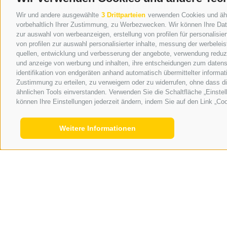
Knappe Ressourcen auf
Wir und andere ausgewählte
3 Drittparteien
verwenden Cookies und ähnli
Schutzhütten
vorbehaltlich Ihrer Zustimmung, zu Werbezwecken. Wir können Ihre Date
Nicht nur im Tal, auch in der Höhe ist
zur auswahl von werbeanzeigen, erstellung von profilen für personalisie
Wassersparen aufgrund der hohen
von profilen zur auswahl personalisierter inhalte, messung der werbele
Temperaturen und des Niederschlagsmange
quellen, entwicklung und verbesserung der angebote, verwendung reduzie
und anzeige von werbung und inhalten, ihre entscheidungen zum datens
angesagt. Von ...
identifikation von endgeräten anhand automatisch übermittelter informat
Zustimmung zu erteilen, zu verweigern oder zu widerrufen, ohne dass d
0
MEHR DAZU
|
06.08.2026
ähnlichen Tools einverstanden. Verwenden Sie die Schaltfläche „Einstel
können Ihre Einstellungen jederzeit ändern, indem Sie auf den Link „Coo
Weitere Informationen
Veranstaltungen
07.08.2026
Feuerwehrfest