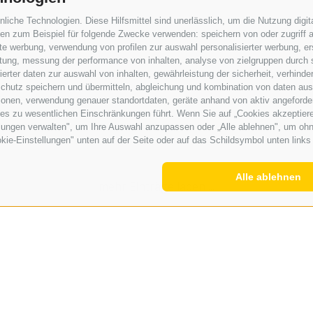
che Technologien. Diese Hilfsmittel sind unerlässlich, um die Nutzung digita
n zum Beispiel für folgende Zwecke verwenden: speichern von oder zugriff a
rte werbung, verwendung von profilen zur auswahl personalisierter werbung, er
istung, messung der performance von inhalten, analyse von zielgruppen durch
ls
rter daten zur auswahl von inhalten, gewährleistung der sicherheit, verhind
chutz speichern und übermitteln, abgleichung und kombination von daten aus 
ionen, verwendung genauer standortdaten, geräte anhand von aktiv angeforderte
ies zu wesentlichen Einschränkungen führt. Wenn Sie auf „Cookies akzeptiere
lungen verwalten", um Ihre Auswahl anzupassen oder „Alle ablehnen", um ohne 
kie-Einstellungen" unten auf der Seite oder auf das Schildsymbol unten links 
Alle ablehnen
mehr Einträge laden ...
Kleinanzeiger
Hotel Lahnerhof in Thuins sucht eine ...
Aushilfe im Verkauf gesucht
Senior Customs Expert (w/m/d)