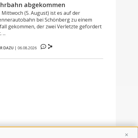
ahrbahn abgekommen
Mittwoch (5. August) ist es auf der
ennerautobahn bei Schönberg zu einem
fall gekommen, der zwei Verletzte gefordert
 ...
0
R DAZU
|
06.08.2026
Conti