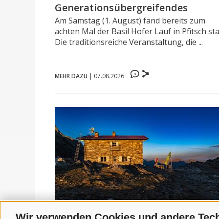
Generationsübergreifendes
Sportereignis
Am Samstag (1. August) fand bereits zum
achten Mal der Basil Hofer Lauf in Pfitsch sta
Die traditionsreiche Veranstaltung, die ...
0
MEHR DAZU
|
07.08.2026
Umwelt
Wir verwenden Cookies und andere Tec