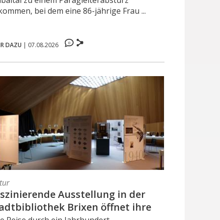
ubaital zu einem Paragleiterabsturz
kommen, bei dem eine 86-jährige Frau ...
0
R DAZU
|
07.08.2026
tur
szinierende Ausstellung in der
adtbibliothek Brixen öffnet ihre
re
ne Reise durch ein Jahrhundert