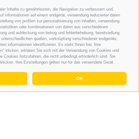
ler Inhalte zu gewährleisten, die Navigation zu verbessern und,
uf informationen auf einem endgerät, verwendung reduzierter daten
stellung von profilen zur personalisierung von inhalten, verwendung
 statistiken oder kombinationen von daten aus verschiedenen
erung und aufdeckung von betrug und fehlerbehebung, bereitstellung
unterschiedlichen quellen, verknüpfung verschiedener endgeräte,
n informationen identifizieren. Es steht Ihnen frei, Ihre
n" klicken, erklären Sie sich mit der Verwendung von Cookies und
Cookies fortzufahren, die nicht unbedingt erforderlich sind. Sie
klicken. Ihre Einstellungen gelten nur für das verwendete Gerät.
OK
Umfrage
Sollte es auf unseren Passstraßen
mehr Verkehrskontrollen geben?