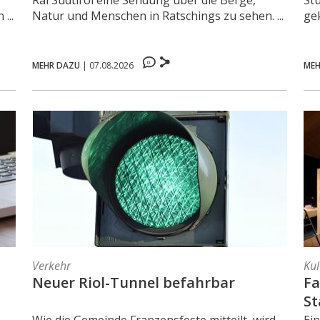
Rai Südtirol eine Sendung über die Berge,
St
...
Natur und Menschen in Ratschings zu sehen. ...
ge
0
MEHR DAZU
|
07.08.2026
MEH
Verkehr
Kul
Neuer Riol-Tunnel befahrbar
Fa
St
To
Wie die Gemeinde Franzensfeste mitteilt, wird
Ei