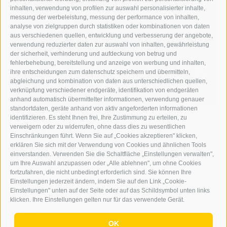
inhalten, verwendung von profilen zur auswahl personalisierter inhalte,
messung der werbeleistung, messung der performance von inhalten,
analyse von zielgruppen durch statistiken oder kombinationen von daten
aus verschiedenen quellen, entwicklung und verbesserung der angebote,
verwendung reduzierter daten zur auswahl von inhalten, gewährleistung
der sicherheit, verhinderung und aufdeckung von betrug und
fehlerbehebung, bereitstellung und anzeige von werbung und inhalten,
ihre entscheidungen zum datenschutz speichern und übermitteln,
abgleichung und kombination von daten aus unterschiedlichen quellen,
verknüpfung verschiedener endgeräte, identifikation von endgeräten
anhand automatisch übermittelter informationen, verwendung genauer
standortdaten, geräte anhand von aktiv angeforderten informationen
Kultur
identifizieren. Es steht Ihnen frei, Ihre Zustimmung zu erteilen, zu
Die Kraft von Oboe und Violine
verweigern oder zu widerrufen, ohne dass dies zu wesentlichen
Einschränkungen führt. Wenn Sie auf „Cookies akzeptieren" klicken,
erklären Sie sich mit der Verwendung von Cookies und ähnlichen Tools
einverstanden. Verwenden Sie die Schaltfläche „Einstellungen verwalten",
Am 9. August präsentiert die Streicherakademie Bozen
um Ihre Auswahl anzupassen oder „Alle ablehnen", um ohne Cookies
im Stadttheater Sterzing ein anspruchsvolles
fortzufahren, die nicht unbedingt erforderlich sind. Sie können Ihre
Konzertprogramm, das die ...
Einstellungen jederzeit ändern, indem Sie auf den Link „Cookie-
Einstellungen" unten auf der Seite oder auf das Schildsymbol unten links
klicken. Ihre Einstellungen gelten nur für das verwendete Gerät.
0
MEHR DAZU
|
07.08.2026
OK