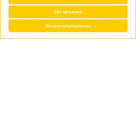
Alle ablehnen
Weitere Informationen
Gesundheit
Offene Forderungen im Sanitätsbetrieb
Seit dem 1. Dezember 2025 stellt der
Gesundheitsbezirk Brixen keine Rechnungen mehr für
ambulante Leistungen aus. Dem ...