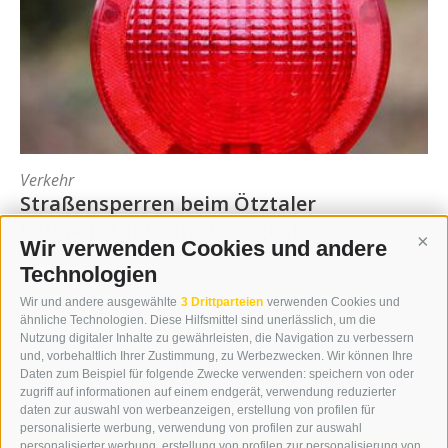
Verkehr
Straßensperren beim Ötztaler
Radmarathon am 30. August
Wir verwenden Cookies und andere
Cont
Am 30. August findet wieder der Ötztaler Radmarathon
Technologien
statt. Aus diesem Grund kommt es u. a. im
Gemeindegebiet von Sterzing zu ...
Wir und andere ausgewählte
3 Drittparteien
verwenden Cookies und
ähnliche Technologien. Diese Hilfsmittel sind unerlässlich, um die
Nutzung digitaler Inhalte zu gewährleisten, die Navigation zu verbessern
und, vorbehaltlich Ihrer Zustimmung, zu Werbezwecken. Wir können Ihre
0
MEHR DAZU
|
09.08.2026
Daten zum Beispiel für folgende Zwecke verwenden: speichern von oder
zugriff auf informationen auf einem endgerät, verwendung reduzierter
daten zur auswahl von werbeanzeigen, erstellung von profilen für
personalisierte werbung, verwendung von profilen zur auswahl
personalisierter werbung, erstellung von profilen zur personalisierung von