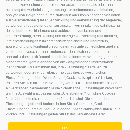
inhalten, verwendung von profilen zur auswahl personalisierter inhalte,
messung der werbeleistung, messung der performance von inhalten,
analyse von zielgruppen durch statistiken oder kombinationen von daten
aus verschiedenen quellen, entwicklung und verbesserung der angebote,
verwendung reduzierter daten zur auswahl von inhalten, gewährleistung
der sicherheit, verhinderung und aufdeckung von betrug und
fehlerbehebung, bereitstellung und anzeige von werbung und inhalten,
ihre entscheidungen zum datenschutz speichern und übermitteln,
abgleichung und kombination von daten aus unterschiedlichen quellen,
verknüpfung verschiedener endgeräte, identifikation von endgeräten
anhand automatisch übermittelter informationen, verwendung genauer
standortdaten, geräte anhand von aktiv angeforderten informationen
Gesundheit
identifizieren. Es steht Ihnen frei, Ihre Zustimmung zu erteilen, zu
Risiken bei Überdosierung
verweigern oder zu widerrufen, ohne dass dies zu wesentlichen
Einschränkungen führt. Wenn Sie auf „Cookies akzeptieren" klicken,
erklären Sie sich mit der Verwendung von Cookies und ähnlichen Tools
einverstanden. Verwenden Sie die Schaltfläche „Einstellungen verwalten",
Unter den Nahrungsergänzungsmitteln ist Magnesium
um Ihre Auswahl anzupassen oder „Alle ablehnen", um ohne Cookies
der Bestseller schlechthin. Mit rund 37 Millionen
fortzufahren, die nicht unbedingt erforderlich sind. Sie können Ihre
verkauften Packungen pro Jahr ...
Einstellungen jederzeit ändern, indem Sie auf den Link „Cookie-
Einstellungen" unten auf der Seite oder auf das Schildsymbol unten links
klicken. Ihre Einstellungen gelten nur für das verwendete Gerät.
0
MEHR DAZU
|
09.08.2026
OK