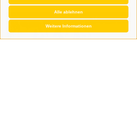
Alle ablehnen
Weitere Informationen
Sport
Leichtathletik: Erfolgreicher Sommer-GP
in Sterzing
Nach vielen Jahren Pause fand Anfang August erstmals
wieder ein Wettkampf des beliebten Sportler-GP in
Sterzing statt. ...