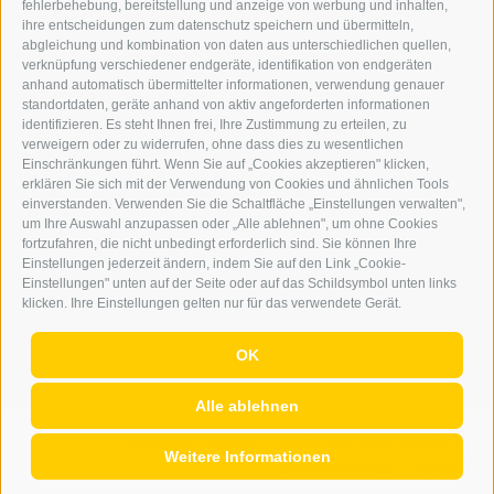
fehlerbehebung, bereitstellung und anzeige von werbung und inhalten,
ONLINE-WERBUNG
ihre entscheidungen zum datenschutz speichern und übermitteln,
SEPA-DAUERAUFTRAG
abgleichung und kombination von daten aus unterschiedlichen quellen,
REGELN LESERKOMMENTARE
verknüpfung verschiedener endgeräte, identifikation von endgeräten
ONLINE VOTING
anhand automatisch übermittelter informationen, verwendung genauer
standortdaten, geräte anhand von aktiv angeforderten informationen
identifizieren. Es steht Ihnen frei, Ihre Zustimmung zu erteilen, zu
SERVICE
verweigern oder zu widerrufen, ohne dass dies zu wesentlichen
Einschränkungen führt. Wenn Sie auf „Cookies akzeptieren" klicken,
VERANSTALTUNGSKALENDER
erklären Sie sich mit der Verwendung von Cookies und ähnlichen Tools
KLEINANZEIGER
einverstanden. Verwenden Sie die Schaltfläche „Einstellungen verwalten",
um Ihre Auswahl anzupassen oder „Alle ablehnen", um ohne Cookies
NÜTZLICHE LINKS
fortzufahren, die nicht unbedingt erforderlich sind. Sie können Ihre
WETTER
Einstellungen jederzeit ändern, indem Sie auf den Link „Cookie-
WEBCAM
Einstellungen" unten auf der Seite oder auf das Schildsymbol unten links
VIDEOS
klicken. Ihre Einstellungen gelten nur für das verwendete Gerät.
TRAUER
OK
Alle ablehnen
IMPRESSUM
|
SITEMAP
|
COOKIE-RICHTLINIE
|
PRIVACY
|
Weitere Informationen
Cookie Präferenzen
|
AGENTUR