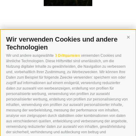
Wir verwenden Cookies und andere
Cont
Technologien
KONTAKT
Wir und andere ausgewählte
3 Drittparteien
verwenden Cookies und
WIPP-MEDIA GMBH
ähnliche Technologien. Diese Hilfsmittel sind unerlässlich, um die
DER ERKER
Nutzung digitaler Inhalte zu gewährleisten, die Navigation zu verbessern
und, vorbehaltlich Ihrer Zustimmung, zu Werbezwecken. Wir können Ihre
NEUSTADT 20A
Daten zum Beispiel für folgende Zwecke verwenden: speichern von oder
I-39049 STERZING
zugriff auf informationen auf einem endgerät, verwendung reduzierter
TEL.: +39 0472 766876
daten zur auswahl von werbeanzeigen, erstellung von profilen für
personalisierte werbung, verwendung von profilen zur auswahl
personalisierter werbung, erstellung von profilen zur personalisierung von
GRAFIK@DERERKER.IT
inhalten, verwendung von profilen zur auswahl personalisierter inhalte,
INFO@DERERKER.IT
messung der werbeleistung, messung der performance von inhalten,
BARBARA.FONTANA@DERERKER.IT
analyse von zielgruppen durch statistiken oder kombinationen von daten
DER ERKER
aus verschiedenen quellen, entwicklung und verbesserung der angebote,
verwendung reduzierter daten zur auswahl von inhalten, gewährleistung
der sicherheit, verhinderung und aufdeckung von betrug und
WERBEN IM ERKER