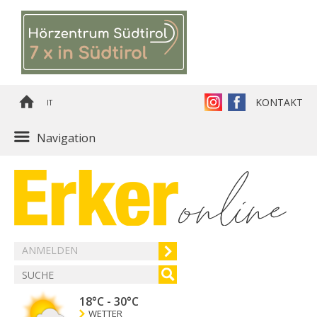
KONTAKT
IT
Navigation
ANMELDEN
18°C
-
30°C
WETTER