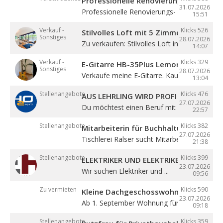
Professionelle Renovierung
31.07.2026
Professionelle Renovierungs- & Malerarbeite
15:51
Verkauf -
Klicks 526
Stilvolles Loft mit 5 Zimmern
Sonstiges
28.07.2026
Zu verkaufen: Stilvolles Loft in Sterzing! ...
14:07
Verkauf -
Klicks 329
E-Gitarre HB-35Plus Lemon
Sonstiges
28.07.2026
Verkaufe meine E-Gitarre. Kaum gespielt, ...
13:04
Stellenangebote
Klicks 476
AUS LEHRLING WIRD PROFI – STARTE BE
27.07.2026
Du möchtest einen Beruf mit Zukunft lernen 
22:57
Stellenangebote
Klicks 382
Mitarbeiterin für Buchhaltung (m/w/d)
27.07.2026
Tischlerei Ralser sucht Mitarbeiterin für ...
21:38
Stellenangebote
Klicks 399
ELEKTRIKER UND ELEKTRIKERLEHRLING
23.07.2026
Wir suchen Elektriker und ...
09:56
Zu vermieten
Klicks 590
Kleine Dachgeschosswohnung mit Bal
23.07.2026
Ab 1. September Wohnung für eine Person in
09:18
Stellenangebote
Klicks 359