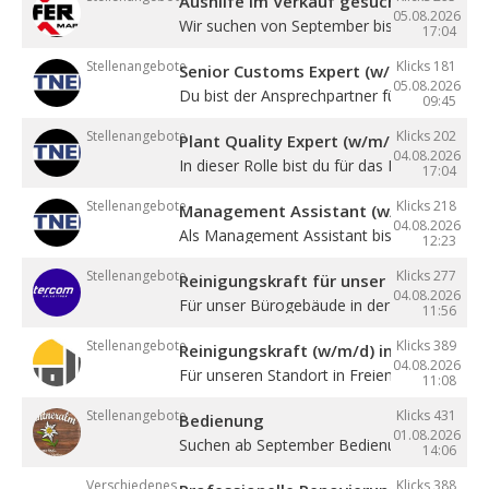
Aushilfe im Verkauf gesucht
05.08.2026
Wir suchen von September bis Dezember ein
17:04
Stellenangebote
Klicks 181
Senior Customs Expert (w/m/d)
05.08.2026
Du bist der Ansprechpartner für alle Themen 
09:45
Stellenangebote
Klicks 202
Plant Quality Expert (w/m/d)
04.08.2026
In dieser Rolle bist du für das Management .
17:04
Stellenangebote
Klicks 218
Management Assistant (w/m/d)
04.08.2026
Als Management Assistant bist du eine ...
12:23
Stellenangebote
Klicks 277
Reinigungskraft für unser Bürogebäude
04.08.2026
Für unser Bürogebäude in der Gewerbezone 
11:56
Stellenangebote
Klicks 389
Reinigungskraft (w/m/d) in Teilzeit
04.08.2026
Für unseren Standort in Freienfeld suchen ...
11:08
Stellenangebote
Klicks 431
Bedienung
01.08.2026
Suchen ab September Bedienung in Vollzeit. 4
14:06
Verschiedenes
Klicks 388