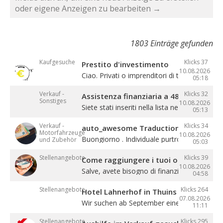
oder eigene Anzeigen zu bearbeiten →
1803 Einträge gefunden
Kaufgesuche
Klicks 37
Prestito d'investimento
10.08.2026
Ciao. Privati ​​o imprenditori di tutto il ...
05:18
Verkauf -
Klicks 32
Assistenza finanziaria a 48
Sonstiges
10.08.2026
Siete stati inseriti nella lista nera delle ...
05:13
Verkauf -
Klicks 34
auto_awesome Traduction de : offre de pr
Motorfahrzeuge
10.08.2026
Buongiorno . Individuale purtroppo vista ...
und Zubehör
05:03
Stellenangebote
Klicks 39
Come raggiungere i tuoi obiettivi?
10.08.2026
Salve, avete bisogno di finanziamenti per ...
04:58
Stellenangebote
Klicks 264
Hotel Lahnerhof in Thuins sucht eine
07.08.2026
Wir suchen ab September eine ...
11:11
Stellenangebote
Klicks 295