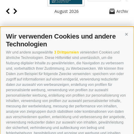
August 2026
Archiv
Wir verwenden Cookies und andere
Cont
Technologien
KONTAKT
Wir und andere ausgewählte
3 Drittparteien
verwenden Cookies und
WIPP-MEDIA GMBH
ähnliche Technologien. Diese Hilfsmittel sind unerlässlich, um die
DER ERKER
Nutzung digitaler Inhalte zu gewährleisten, die Navigation zu verbessern
und, vorbehaltlich Ihrer Zustimmung, zu Werbezwecken. Wir können Ihre
NEUSTADT 20A
Daten zum Beispiel für folgende Zwecke verwenden: speichern von oder
I-39049 STERZING
zugriff auf informationen auf einem endgerät, verwendung reduzierter
TEL.: +39 0472 766876
daten zur auswahl von werbeanzeigen, erstellung von profilen für
personalisierte werbung, verwendung von profilen zur auswahl
personalisierter werbung, erstellung von profilen zur personalisierung von
GRAFIK@DERERKER.IT
inhalten, verwendung von profilen zur auswahl personalisierter inhalte,
INFO@DERERKER.IT
messung der werbeleistung, messung der performance von inhalten,
BARBARA.FONTANA@DERERKER.IT
analyse von zielgruppen durch statistiken oder kombinationen von daten
DER ERKER
aus verschiedenen quellen, entwicklung und verbesserung der angebote,
verwendung reduzierter daten zur auswahl von inhalten, gewährleistung
der sicherheit, verhinderung und aufdeckung von betrug und
WERBEN IM ERKER
fehlerbehebung, bereitstellung und anzeige von werbung und inhalten,