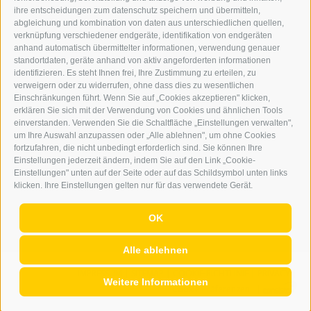
ONLINE-WERBUNG
ihre entscheidungen zum datenschutz speichern und übermitteln,
SEPA-DAUERAUFTRAG
abgleichung und kombination von daten aus unterschiedlichen quellen,
REGELN LESERKOMMENTARE
verknüpfung verschiedener endgeräte, identifikation von endgeräten
ONLINE VOTING
anhand automatisch übermittelter informationen, verwendung genauer
standortdaten, geräte anhand von aktiv angeforderten informationen
identifizieren. Es steht Ihnen frei, Ihre Zustimmung zu erteilen, zu
SERVICE
verweigern oder zu widerrufen, ohne dass dies zu wesentlichen
Einschränkungen führt. Wenn Sie auf „Cookies akzeptieren" klicken,
VERANSTALTUNGSKALENDER
erklären Sie sich mit der Verwendung von Cookies und ähnlichen Tools
KLEINANZEIGER
einverstanden. Verwenden Sie die Schaltfläche „Einstellungen verwalten",
um Ihre Auswahl anzupassen oder „Alle ablehnen", um ohne Cookies
NÜTZLICHE LINKS
fortzufahren, die nicht unbedingt erforderlich sind. Sie können Ihre
WETTER
Einstellungen jederzeit ändern, indem Sie auf den Link „Cookie-
WEBCAM
Einstellungen" unten auf der Seite oder auf das Schildsymbol unten links
VIDEOS
klicken. Ihre Einstellungen gelten nur für das verwendete Gerät.
TRAUER
OK
Alle ablehnen
IMPRESSUM
|
SITEMAP
|
COOKIE-RICHTLINIE
|
PRIVACY
|
Weitere Informationen
Cookie Präferenzen
|
AGENTUR