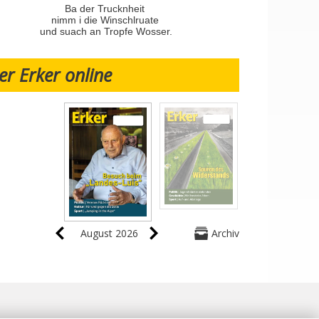
Ba der Trucknheit
nimm i die Winschlruate
und suach an Tropfe Wosser.
er Erker online
August 2026
Archiv