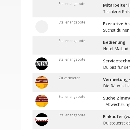
Stellenangebote
Mitarbeiter 
Tischlerei Ral
Stellenangebote
Executive As
Suchst du nen 
Stellenangebote
Bedienung
Hotel Maibad 
Stellenangebote
Servicetechn
Du bist für den
Zu vermieten
Vermietung v
Die Räumlichkei
Stellenangebote
Suche Zimmer
- Abwechslungs
Stellenangebote
Einkäufer (w
Du steuerst d