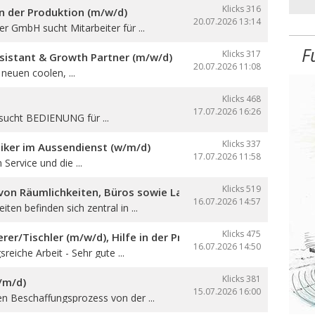
Klicks 316
in der Produktion (m/w/d)
20.07.2026
13:14
ser GmbH sucht Mitarbeiter für ...
F
Klicks 317
sistant & Growth Partner (m/w/d)
20.07.2026
11:08
neuen coolen, ...
Klicks 468
17.07.2026
16:26
sucht BEDIENUNG für ...
Klicks 337
iker im Aussendienst (w/m/d)
17.07.2026
11:58
 Service und die ...
Klicks 519
on Räumlichkeiten, Büros sowie Lager- und Produktionsfläch
16.07.2026
14:57
ten befinden sich zentral in ...
Klicks 475
er/Tischler (m/w/d), Hilfe in der Produktion und auf den Ba
16.07.2026
14:50
reiche Arbeit - Sehr gute ...
Klicks 381
/m/d)
15.07.2026
16:00
en Beschaffungsprozess von der ...