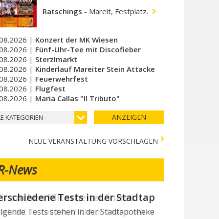
Ratschings
-
Mareit, Festplatz.
08.2026 |
Konzert der MK Wiesen
08.2026 |
Fünf-Uhr-Tee mit Discofieber
08.2026 |
Sterzlmarkt
08.2026 |
Kinderlauf Mareiter Stein Attacke
08.2026 |
Feuerwehrfest
08.2026 |
Flugfest
08.2026 |
Maria Callas "Il Tributo"
ANZEIGEN
LE KATEGORIEN -
NEUE VERANSTALTUNG VORSCHLAGEN
R-News
ir suchen Mitarbeiter/innen
chtest du Teil des Milchhof-Teams sein und von zahlreichen 