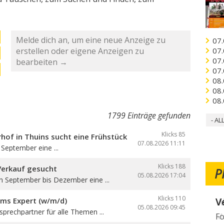
Melde dich an, um eine neue Anzeige zu
07.
erstellen oder eigene Anzeigen zu
07.
07.
bearbeiten →
07.
08.
08.
08.
1799 Einträge gefunden
- AL
Klicks 85
hof in Thuins sucht eine Frühstücksbedienung
07.08.2026
11:11
September eine ...
Klicks 188
Verkauf gesucht
P
05.08.2026
17:04
n September bis Dezember eine ...
Klicks 110
W
oms Expert (w/m/d)
05.08.2026
09:45
sprechpartner für alle Themen ...
Mö