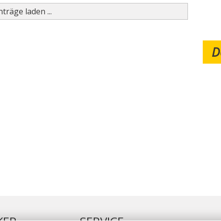
träge laden ...
D