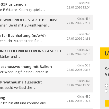
Klicks 293
B-35Plus Lemon
28.07.2026
13:04
 E-Gitarre. Kaum gespielt, ...
Klicks 434
G WIRD PROFI – STARTE BEI UNS!
27.07.2026
22:57
nen Beruf mit Zukunft lernen ...
Klicks 346
n für Buchhaltung (m/w/d)
27.07.2026
21:38
er sucht Mitarbeiterin für ...
Klicks 372
 UND ELEKTRIKERLEHRLING GESUCHT
U
23.07.2026
09:56
triker und ...
Klicks 558
geschosswohnung mit Balkon
So
23.07.2026
09:18
r Wohnung für eine Person in ...
V
Klicks 343
 Privathaushalt gesucht
23.07.2026
15:00
ns sucht verlässliche ...
Klicks 436
ung
21.07.2026
20:24
er Ich bin atif und komme aus ...