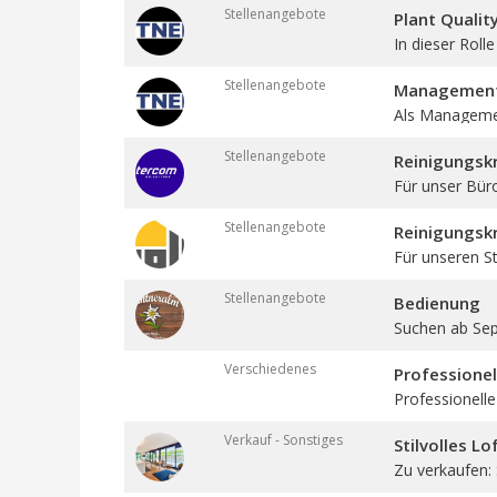
Stellenangebote
Plant Qualit
In dieser Roll
Stellenangebote
Management 
Als Management
Stellenangebote
Reinigungskr
Für unser Bür
Stellenangebote
Reinigungskr
Für unseren St
Stellenangebote
Bedienung
Suchen ab Sept
Verschiedenes
Professione
Professionelle
Verkauf - Sonstiges
Stilvolles L
Zu verkaufen: St