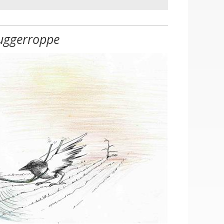
uggerroppe
en, Halle mit Lagerplatz
ustellen (m/w/d), Hausmeister (m/w/d)