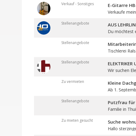
Verkauf - Sonstiges
E-Gitarre H
Verkaufe meine
Stellenangebote
AUS LEHRLIN
Du möchtest ei
Stellenangebote
Mitarbeiteri
Tischlerei Rals
Stellenangebote
ELEKTRIKER
Wir suchen Elek
Zu vermieten
Kleine Dach
Ab 1. Septembe
Stellenangebote
Putzfrau für
Familie in Thui
Zu mieten gesucht
Suche wohn
Hallo sterzing