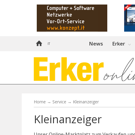
News
Erker
IT
Home
→
Service
→
Kleinanzeiger
Kleinanzeiger
Unser Online-Marktplatz zum Verkaufen un