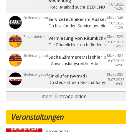
Bedienung
17.07.2026
Hotel Maibad sucht BEDIENUNG für ...
16:26
Stellenangebote
Klicks 346
Servicetechniker im Aussendienst (w/
17.07.2026
Du bist für den Service und die ...
11:58
Zu vermieten
Klicks 529
Vermietung von Räumlichkeiten, Büros 
16.07.2026
Die Räumlichkeiten befinden sich zentral in ..
14:57
Stellenangebote
Klicks 484
Suche Zimmerer/Tischler (m/w/d), Hilf
16.07.2026
- Abwechslungsreiche Arbeit - Sehr gute ...
14:50
Stellenangebote
Klicks 385
Einkäufer (w/m/d)
15.07.2026
Du steuerst den Beschaffungsprozess von de
16:00
mehr Einträge laden ...
Veranstaltungen
08.08.2026