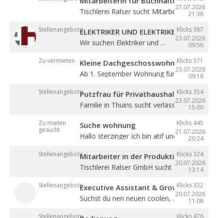
Mitarbeiterin für Buchhaltung (m/w/d)
27.07.2026
Tischlerei Ralser sucht Mitarbeiterin für ...
21:38
Stellenangebote
Klicks 387
ELEKTRIKER UND ELEKTRIKERLEHRLING
23.07.2026
Wir suchen Elektriker und ...
09:56
Zu vermieten
Klicks 571
Kleine Dachgeschosswohnung mit Bal
23.07.2026
Ab 1. September Wohnung für eine Person in
09:18
Stellenangebote
Klicks 354
Putzfrau für Privathaushalt gesucht
23.07.2026
Familie in Thuins sucht verlässliche ...
15:00
Zu mieten
Klicks 445
Suche wohnung
gesucht
21.07.2026
Hallo sterzinger Ich bin atif und komme aus .
20:24
Stellenangebote
Klicks 324
Mitarbeiter in der Produktion (m/w/d)
20.07.2026
Tischlerei Ralser GmbH sucht Mitarbeiter für 
13:14
Stellenangebote
Klicks 322
Executive Assistant & Growth Partner
20.07.2026
Suchst du nen neuen coolen, ...
11:08
Stellenangebote
Klicks 476