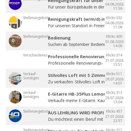
Reinigungskraft für unser Bürogebäude
04.08.2026
Für unser Bürogebäude in der Gewerbezone 
11:56
Stellenangebote
Klicks 332
Reinigungskraft (w/m/d) in Teilzeit
04.08.2026
Für unseren Standort in Freienfeld suchen ...
11:08
Stellenangebote
Klicks 400
Bedienung
01.08.2026
Suchen ab September Bedienung in Vollzeit. 4
14:06
Verschiedenes
Klicks 374
Professionelle Renovierung
31.07.2026
Professionelle Renovierungs- & Malerarbeite
15:51
Verkauf -
Klicks 511
Stilvolles Loft mit 5 Zimmern
Sonstiges
28.07.2026
Zu verkaufen: Stilvolles Loft in Sterzing! ...
14:07
Verkauf -
Klicks 313
E-Gitarre HB-35Plus Lemon
Sonstiges
28.07.2026
Verkaufe meine E-Gitarre. Kaum gespielt, ...
13:04
Stellenangebote
Klicks 457
AUS LEHRLING WIRD PROFI – STARTE BE
27.07.2026
Du möchtest einen Beruf mit Zukunft lernen 
22:57
Stellenangebote
Klicks 372