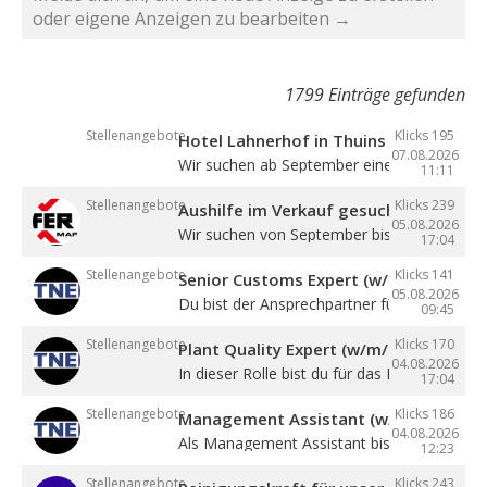
oder eigene Anzeigen zu bearbeiten →
1799 Einträge gefunden
Stellenangebote
Klicks 195
Hotel Lahnerhof in Thuins sucht eine
07.08.2026
Wir suchen ab September eine ...
11:11
Stellenangebote
Klicks 239
Aushilfe im Verkauf gesucht
05.08.2026
Wir suchen von September bis Dezember ein
17:04
Stellenangebote
Klicks 141
Senior Customs Expert (w/m/d)
05.08.2026
Du bist der Ansprechpartner für alle Themen 
09:45
Stellenangebote
Klicks 170
Plant Quality Expert (w/m/d)
04.08.2026
In dieser Rolle bist du für das Management .
17:04
Stellenangebote
Klicks 186
Management Assistant (w/m/d)
04.08.2026
Als Management Assistant bist du eine ...
12:23
Stellenangebote
Klicks 243