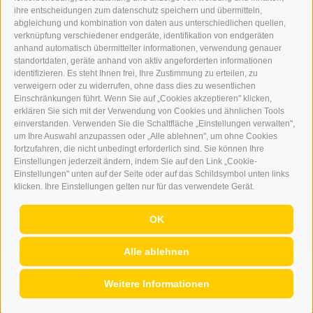
ONLINE-WERBUNG
ihre entscheidungen zum datenschutz speichern und übermitteln,
SEPA-DAUERAUFTRAG
abgleichung und kombination von daten aus unterschiedlichen quellen,
REGELN LESERKOMMENTARE
verknüpfung verschiedener endgeräte, identifikation von endgeräten
ONLINE VOTING
anhand automatisch übermittelter informationen, verwendung genauer
standortdaten, geräte anhand von aktiv angeforderten informationen
identifizieren. Es steht Ihnen frei, Ihre Zustimmung zu erteilen, zu
SERVICE
verweigern oder zu widerrufen, ohne dass dies zu wesentlichen
Einschränkungen führt. Wenn Sie auf „Cookies akzeptieren" klicken,
VERANSTALTUNGSKALENDER
erklären Sie sich mit der Verwendung von Cookies und ähnlichen Tools
KLEINANZEIGER
einverstanden. Verwenden Sie die Schaltfläche „Einstellungen verwalten",
um Ihre Auswahl anzupassen oder „Alle ablehnen", um ohne Cookies
NÜTZLICHE LINKS
fortzufahren, die nicht unbedingt erforderlich sind. Sie können Ihre
WETTER
Einstellungen jederzeit ändern, indem Sie auf den Link „Cookie-
WEBCAM
Einstellungen" unten auf der Seite oder auf das Schildsymbol unten links
VIDEOS
klicken. Ihre Einstellungen gelten nur für das verwendete Gerät.
TRAUER
OK
Alle ablehnen
IMPRESSUM
|
SITEMAP
|
COOKIE-RICHTLINIE
|
PRIVACY
|
Weitere Informationen
Cookie Präferenzen
|
AGENTUR