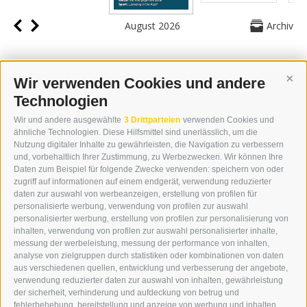
August 2026
Archiv
Wir verwenden Cookies und andere
Cont
Technologien
KONTAKT
Wir und andere ausgewählte
3 Drittparteien
verwenden Cookies und
WIPP-MEDIA GMBH
ähnliche Technologien. Diese Hilfsmittel sind unerlässlich, um die
DER ERKER
Nutzung digitaler Inhalte zu gewährleisten, die Navigation zu verbessern
und, vorbehaltlich Ihrer Zustimmung, zu Werbezwecken. Wir können Ihre
NEUSTADT 20A
Daten zum Beispiel für folgende Zwecke verwenden: speichern von oder
I-39049 STERZING
zugriff auf informationen auf einem endgerät, verwendung reduzierter
TEL.: +39 0472 766876
daten zur auswahl von werbeanzeigen, erstellung von profilen für
personalisierte werbung, verwendung von profilen zur auswahl
personalisierter werbung, erstellung von profilen zur personalisierung von
GRAFIK@DERERKER.IT
inhalten, verwendung von profilen zur auswahl personalisierter inhalte,
INFO@DERERKER.IT
messung der werbeleistung, messung der performance von inhalten,
BARBARA.FONTANA@DERERKER.IT
analyse von zielgruppen durch statistiken oder kombinationen von daten
DER ERKER
aus verschiedenen quellen, entwicklung und verbesserung der angebote,
verwendung reduzierter daten zur auswahl von inhalten, gewährleistung
der sicherheit, verhinderung und aufdeckung von betrug und
WERBEN IM ERKER
fehlerbehebung, bereitstellung und anzeige von werbung und inhalten,