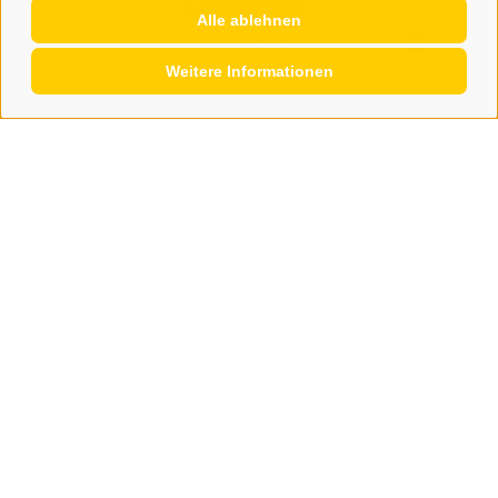
Alle ablehnen
August 2026
Archiv
Weitere Informationen
KONTAKT
WIPP-MEDIA GMBH
DER ERKER
NEUSTADT 20A
I-39049 STERZING
TEL.: +39 0472 766876
GRAFIK@DERERKER.IT
INFO@DERERKER.IT
BARBARA.FONTANA@DERERKER.IT
DER ERKER
WERBEN IM ERKER