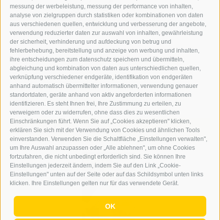
messung der werbeleistung, messung der performance von inhalten,
analyse von zielgruppen durch statistiken oder kombinationen von daten
aus verschiedenen quellen, entwicklung und verbesserung der angebote,
verwendung reduzierter daten zur auswahl von inhalten, gewährleistung
der sicherheit, verhinderung und aufdeckung von betrug und
fehlerbehebung, bereitstellung und anzeige von werbung und inhalten,
ihre entscheidungen zum datenschutz speichern und übermitteln,
abgleichung und kombination von daten aus unterschiedlichen quellen,
verknüpfung verschiedener endgeräte, identifikation von endgeräten
Ba der Trucknheit
anhand automatisch übermittelter informationen, verwendung genauer
nimm i die Winschlruate
standortdaten, geräte anhand von aktiv angeforderten informationen
und suach an Tropfe Wosser.
identifizieren. Es steht Ihnen frei, Ihre Zustimmung zu erteilen, zu
verweigern oder zu widerrufen, ohne dass dies zu wesentlichen
Einschränkungen führt. Wenn Sie auf „Cookies akzeptieren" klicken,
Der Erker online
erklären Sie sich mit der Verwendung von Cookies und ähnlichen Tools
einverstanden. Verwenden Sie die Schaltfläche „Einstellungen verwalten",
um Ihre Auswahl anzupassen oder „Alle ablehnen", um ohne Cookies
fortzufahren, die nicht unbedingt erforderlich sind. Sie können Ihre
Einstellungen jederzeit ändern, indem Sie auf den Link „Cookie-
Einstellungen" unten auf der Seite oder auf das Schildsymbol unten links
klicken. Ihre Einstellungen gelten nur für das verwendete Gerät.
OK