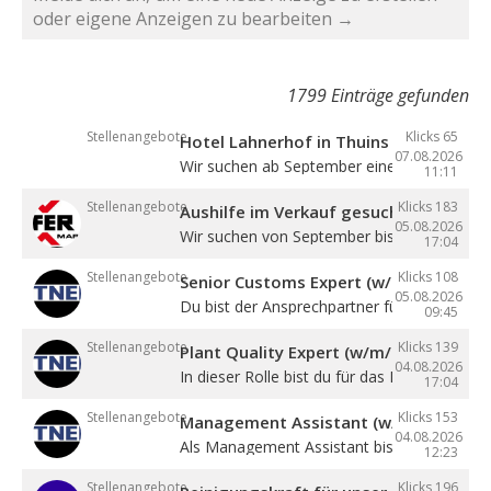
oder eigene Anzeigen zu bearbeiten →
1799 Einträge gefunden
Stellenangebote
Klicks 65
Hotel Lahnerhof in Thuins sucht eine
07.08.2026
Wir suchen ab September eine ...
11:11
Stellenangebote
Klicks 183
Aushilfe im Verkauf gesucht
05.08.2026
Wir suchen von September bis Dezember ein
17:04
Stellenangebote
Klicks 108
Senior Customs Expert (w/m/d)
05.08.2026
Du bist der Ansprechpartner für alle Themen 
09:45
Stellenangebote
Klicks 139
Plant Quality Expert (w/m/d)
04.08.2026
In dieser Rolle bist du für das Management .
17:04
Stellenangebote
Klicks 153
Management Assistant (w/m/d)
04.08.2026
Als Management Assistant bist du eine ...
12:23
Stellenangebote
Klicks 196