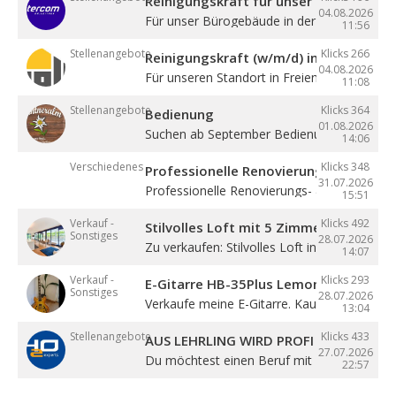
Reinigungskraft für unser Bürogebäude
04.08.2026
Für unser Bürogebäude in der Gewerbezone 
11:56
Stellenangebote
Klicks 266
Reinigungskraft (w/m/d) in Teilzeit
04.08.2026
Für unseren Standort in Freienfeld suchen ...
11:08
Stellenangebote
Klicks 364
Bedienung
01.08.2026
Suchen ab September Bedienung in Vollzeit. 4
14:06
Verschiedenes
Klicks 348
Professionelle Renovierung
31.07.2026
Professionelle Renovierungs- & Malerarbeite
15:51
Verkauf -
Klicks 492
Stilvolles Loft mit 5 Zimmern
Sonstiges
28.07.2026
Zu verkaufen: Stilvolles Loft in Sterzing! ...
14:07
Verkauf -
Klicks 293
E-Gitarre HB-35Plus Lemon
Sonstiges
28.07.2026
Verkaufe meine E-Gitarre. Kaum gespielt, ...
13:04
Stellenangebote
Klicks 433
AUS LEHRLING WIRD PROFI – STARTE BE
27.07.2026
Du möchtest einen Beruf mit Zukunft lernen 
22:57
Stellenangebote
Klicks 345
Mitarbeiterin für Buchhaltung (m/w/d)