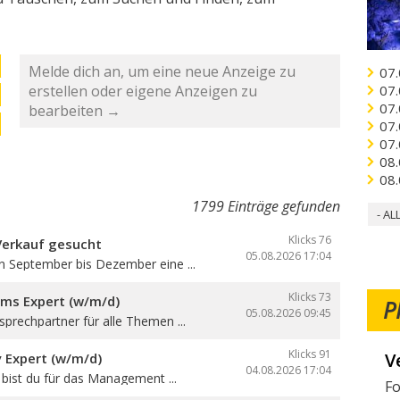
Melde dich an, um eine neue Anzeige zu
07.
erstellen oder eigene Anzeigen zu
07.
07.
bearbeiten →
07.
07.
08.
08.
1799 Einträge gefunden
- AL
Klicks 76
Verkauf gesucht
05.08.2026
17:04
n September bis Dezember eine ...
Klicks 73
oms Expert (w/m/d)
P
05.08.2026
09:45
sprechpartner für alle Themen ...
Klicks 91
W
y Expert (w/m/d)
04.08.2026
17:04
e bist du für das Management ...
Mö