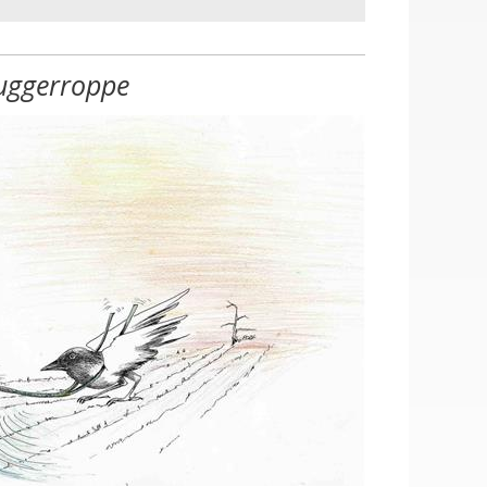
uggerroppe
en, Halle mit Lagerplatz
ustellen (m/w/d), Hausmeister (m/w/d)