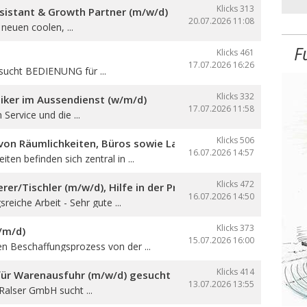
Klicks 313
sistant & Growth Partner (m/w/d)
20.07.2026
11:08
neuen coolen, ...
F
Klicks 461
17.07.2026
16:26
sucht BEDIENUNG für ...
Klicks 332
iker im Aussendienst (w/m/d)
17.07.2026
11:58
 Service und die ...
Klicks 506
on Räumlichkeiten, Büros sowie Lager- und Produktionsfläch
16.07.2026
14:57
ten befinden sich zentral in ...
Klicks 472
er/Tischler (m/w/d), Hilfe in der Produktion und auf den Ba
16.07.2026
14:50
reiche Arbeit - Sehr gute ...
Klicks 373
/m/d)
15.07.2026
16:00
en Beschaffungsprozess von der ...
Klicks 414
 für Warenausfuhr (m/w/d) gesucht
13.07.2026
13:55
 Ralser GmbH sucht ...