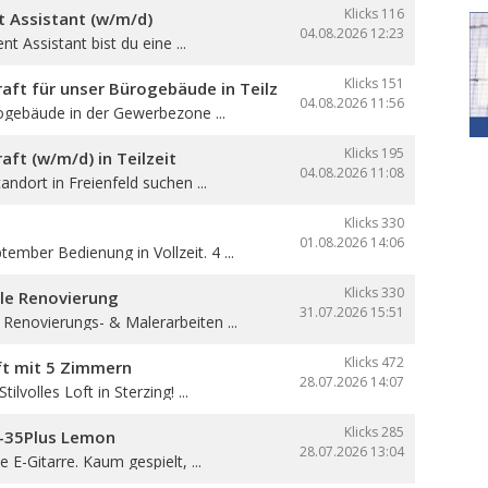
Klicks 116
Assistant (w/m/d)
04.08.2026
12:23
 Assistant bist du eine ...
Klicks 151
aft für unser Bürogebäude in Teilzeit
04.08.2026
11:56
ogebäude in der Gewerbezone ...
Klicks 195
aft (w/m/d) in Teilzeit
04.08.2026
11:08
andort in Freienfeld suchen ...
Klicks 330
01.08.2026
14:06
ember Bedienung in Vollzeit. 4 ...
Klicks 330
lle Renovierung
31.07.2026
15:51
 Renovierungs- & Malerarbeiten ...
Klicks 472
oft mit 5 Zimmern
28.07.2026
14:07
ilvolles Loft in Sterzing! ...
Klicks 285
B-35Plus Lemon
28.07.2026
13:04
 E-Gitarre. Kaum gespielt, ...