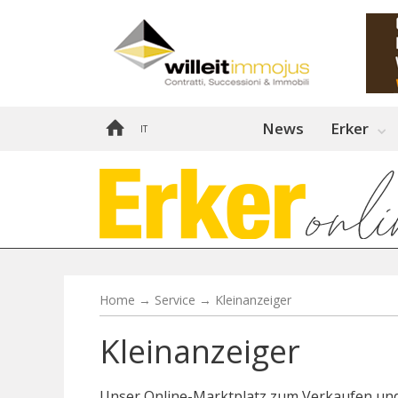
News
Erker
IT
Home
→
Service
→
Kleinanzeiger
Kleinanzeiger
Unser Online-Marktplatz zum Verkaufen un