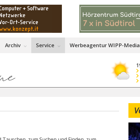
Archiv
Service
Werbeagentur WIPP-Media
1
V
d Tauschen, zum Suchen und Finden, zum