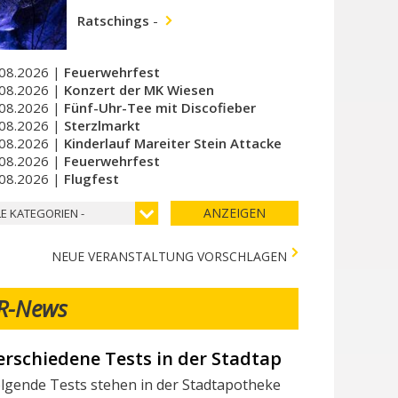
Ratschings
-
08.2026 |
Feuerwehrfest
08.2026 |
Konzert der MK Wiesen
08.2026 |
Fünf-Uhr-Tee mit Discofieber
08.2026 |
Sterzlmarkt
08.2026 |
Kinderlauf Mareiter Stein Attacke
08.2026 |
Feuerwehrfest
08.2026 |
Flugfest
ANZEIGEN
LE KATEGORIEN -
NEUE VERANSTALTUNG VORSCHLAGEN
R-News
ir suchen Mitarbeiter/innen
chtest du Teil des Milchhof-Teams sein und von zahlreichen 