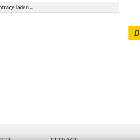
träge laden ...
D