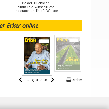
Ba der Trucknheit
nimm i die Winschlruate
und suach an Tropfe Wosser.
er Erker online
August 2026
Archiv