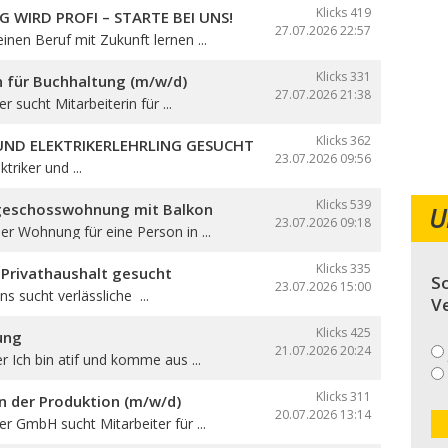
Klicks 419
G WIRD PROFI – STARTE BEI UNS!
27.07.2026
22:57
nen Beruf mit Zukunft lernen ...
Klicks 331
n für Buchhaltung (m/w/d)
27.07.2026
21:38
er sucht Mitarbeiterin für ...
Klicks 362
 UND ELEKTRIKERLEHRLING GESUCHT
23.07.2026
09:56
triker und ...
Klicks 539
geschosswohnung mit Balkon
U
23.07.2026
09:18
r Wohnung für eine Person in ...
Klicks 335
 Privathaushalt gesucht
So
23.07.2026
15:00
ns sucht verlässliche ...
V
Klicks 425
ung
21.07.2026
20:24
er Ich bin atif und komme aus ...
Klicks 311
in der Produktion (m/w/d)
20.07.2026
13:14
ser GmbH sucht Mitarbeiter für ...