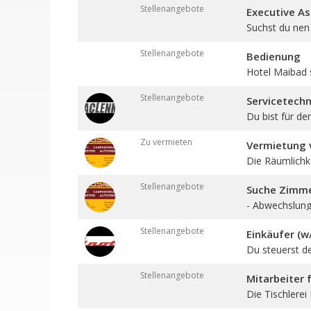
Stellenangebote
Executive As
Suchst du nen 
Stellenangebote
Bedienung
Hotel Maibad 
Stellenangebote
Servicetechn
Du bist für den
Zu vermieten
Vermietung v
Die Räumlichkei
Stellenangebote
Suche Zimmer
- Abwechslungs
Stellenangebote
Einkäufer (w
Du steuerst d
Stellenangebote
Mitarbeiter
Die Tischlerei