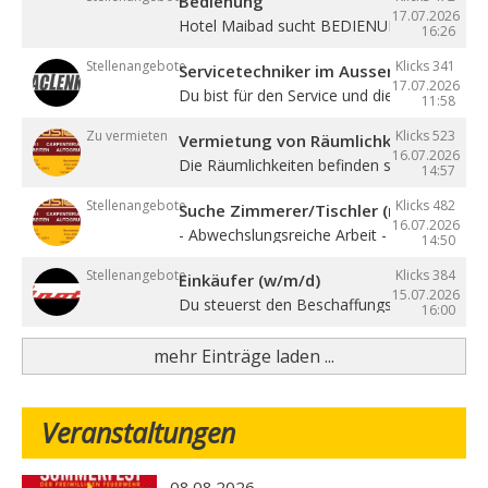
Bedienung
17.07.2026
Hotel Maibad sucht BEDIENUNG für ...
16:26
Stellenangebote
Klicks 341
Servicetechniker im Aussendienst (w/
17.07.2026
Du bist für den Service und die ...
11:58
Zu vermieten
Klicks 523
Vermietung von Räumlichkeiten, Büros 
16.07.2026
Die Räumlichkeiten befinden sich zentral in ..
14:57
Stellenangebote
Klicks 482
Suche Zimmerer/Tischler (m/w/d), Hilf
16.07.2026
- Abwechslungsreiche Arbeit - Sehr gute ...
14:50
Stellenangebote
Klicks 384
Einkäufer (w/m/d)
15.07.2026
Du steuerst den Beschaffungsprozess von de
16:00
mehr Einträge laden ...
Veranstaltungen
08.08.2026