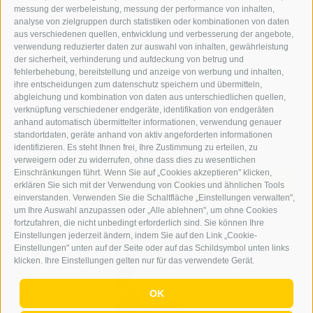
messung der werbeleistung, messung der performance von inhalten,
analyse von zielgruppen durch statistiken oder kombinationen von daten
aus verschiedenen quellen, entwicklung und verbesserung der angebote,
verwendung reduzierter daten zur auswahl von inhalten, gewährleistung
der sicherheit, verhinderung und aufdeckung von betrug und
fehlerbehebung, bereitstellung und anzeige von werbung und inhalten,
ihre entscheidungen zum datenschutz speichern und übermitteln,
abgleichung und kombination von daten aus unterschiedlichen quellen,
verknüpfung verschiedener endgeräte, identifikation von endgeräten
Ba der Trucknheit
anhand automatisch übermittelter informationen, verwendung genauer
nimm i die Winschlruate
standortdaten, geräte anhand von aktiv angeforderten informationen
und suach an Tropfe Wosser.
identifizieren. Es steht Ihnen frei, Ihre Zustimmung zu erteilen, zu
verweigern oder zu widerrufen, ohne dass dies zu wesentlichen
Einschränkungen führt. Wenn Sie auf „Cookies akzeptieren" klicken,
Der Erker online
erklären Sie sich mit der Verwendung von Cookies und ähnlichen Tools
einverstanden. Verwenden Sie die Schaltfläche „Einstellungen verwalten",
um Ihre Auswahl anzupassen oder „Alle ablehnen", um ohne Cookies
fortzufahren, die nicht unbedingt erforderlich sind. Sie können Ihre
Einstellungen jederzeit ändern, indem Sie auf den Link „Cookie-
Einstellungen" unten auf der Seite oder auf das Schildsymbol unten links
klicken. Ihre Einstellungen gelten nur für das verwendete Gerät.
OK