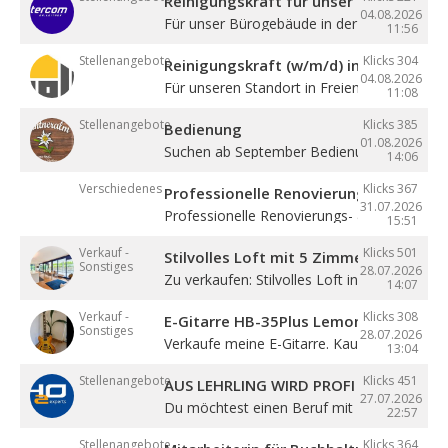
Reinigungskraft für unser Bürogebäude
04.08.2026
Für unser Bürogebäude in der Gewerbezone 
11:56
Stellenangebote
Klicks 304
Reinigungskraft (w/m/d) in Teilzeit
04.08.2026
Für unseren Standort in Freienfeld suchen ...
11:08
Stellenangebote
Klicks 385
Bedienung
01.08.2026
Suchen ab September Bedienung in Vollzeit. 4
14:06
Verschiedenes
Klicks 367
Professionelle Renovierung
31.07.2026
Professionelle Renovierungs- & Malerarbeite
15:51
Verkauf -
Klicks 501
Stilvolles Loft mit 5 Zimmern
Sonstiges
28.07.2026
Zu verkaufen: Stilvolles Loft in Sterzing! ...
14:07
Verkauf -
Klicks 308
E-Gitarre HB-35Plus Lemon
Sonstiges
28.07.2026
Verkaufe meine E-Gitarre. Kaum gespielt, ...
13:04
Stellenangebote
Klicks 451
AUS LEHRLING WIRD PROFI – STARTE BE
27.07.2026
Du möchtest einen Beruf mit Zukunft lernen 
22:57
Stellenangebote
Klicks 364