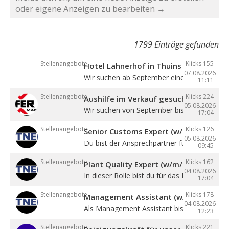
oder eigene Anzeigen zu bearbeiten →
1799 Einträge gefunden
Stellenangebote
Klicks 155
Hotel Lahnerhof in Thuins sucht eine
07.08.2026
Wir suchen ab September eine ...
11:11
Stellenangebote
Klicks 224
Aushilfe im Verkauf gesucht
05.08.2026
Wir suchen von September bis Dezember ein
17:04
Stellenangebote
Klicks 126
Senior Customs Expert (w/m/d)
05.08.2026
Du bist der Ansprechpartner für alle Themen 
09:45
Stellenangebote
Klicks 162
Plant Quality Expert (w/m/d)
04.08.2026
In dieser Rolle bist du für das Management .
17:04
Stellenangebote
Klicks 178
Management Assistant (w/m/d)
04.08.2026
Als Management Assistant bist du eine ...
12:23
Stellenangebote
Klicks 221