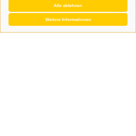
Alle ablehnen
August 2026
Archiv
Weitere Informationen
KONTAKT
WIPP-MEDIA GMBH
DER ERKER
NEUSTADT 20A
I-39049 STERZING
TEL.: +39 0472 766876
GRAFIK@DERERKER.IT
INFO@DERERKER.IT
BARBARA.FONTANA@DERERKER.IT
DER ERKER
WERBEN IM ERKER