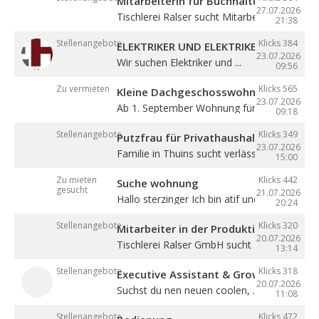
Mitarbeiterin für Buchhaltung (m/w/d)
27.07.2026
Tischlerei Ralser sucht Mitarbeiterin für ...
21:38
Stellenangebote
Klicks 384
ELEKTRIKER UND ELEKTRIKERLEHRLING
23.07.2026
Wir suchen Elektriker und ...
09:56
Zu vermieten
Klicks 565
Kleine Dachgeschosswohnung mit Bal
23.07.2026
Ab 1. September Wohnung für eine Person in
09:18
Stellenangebote
Klicks 349
Putzfrau für Privathaushalt gesucht
23.07.2026
Familie in Thuins sucht verlässliche ...
15:00
Zu mieten
Klicks 442
Suche wohnung
gesucht
21.07.2026
Hallo sterzinger Ich bin atif und komme aus .
20:24
Stellenangebote
Klicks 320
Mitarbeiter in der Produktion (m/w/d)
20.07.2026
Tischlerei Ralser GmbH sucht Mitarbeiter für 
13:14
Stellenangebote
Klicks 318
Executive Assistant & Growth Partner
20.07.2026
Suchst du nen neuen coolen, ...
11:08
Stellenangebote
Klicks 472