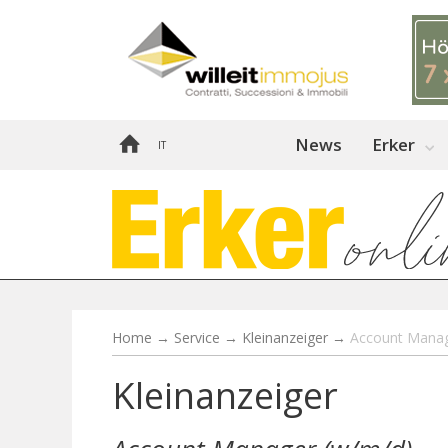
News
Erker
IT
Home
→
Service
→
Kleinanzeiger
→
Account Manag
Kleinanzeiger