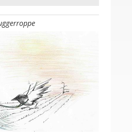
uggerroppe