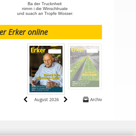
Ba der Trucknheit
nimm i die Winschlruate
und suach an Tropfe Wosser.
er Erker online
August 2026
Archiv