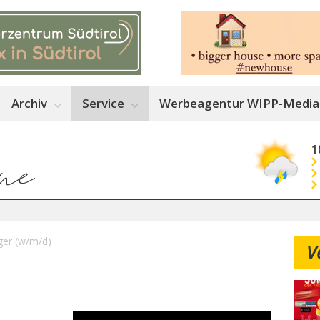
Archiv
Service
Werbeagentur WIPP-Media
1
er (w/m/d)
V