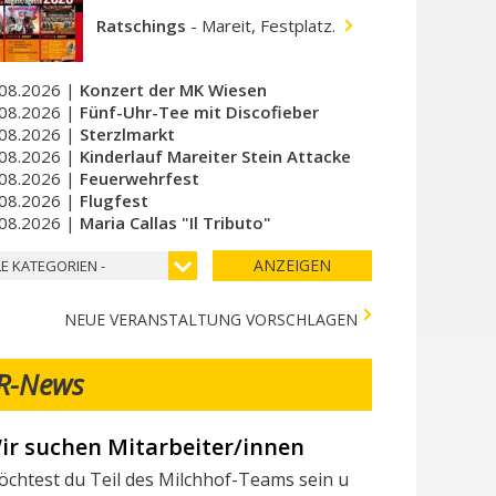
Ratschings
-
Mareit, Festplatz.
08.2026 |
Konzert der MK Wiesen
08.2026 |
Fünf-Uhr-Tee mit Discofieber
08.2026 |
Sterzlmarkt
08.2026 |
Kinderlauf Mareiter Stein Attacke
08.2026 |
Feuerwehrfest
08.2026 |
Flugfest
08.2026 |
Maria Callas "Il Tributo"
ANZEIGEN
LE KATEGORIEN -
NEUE VERANSTALTUNG VORSCHLAGEN
R-News
ir suchen Mitarbeiter/innen
erschiedene Tests in der Stadtapotheke - Vari 
chtest du Teil des Milchhof-Teams sein und von zahlreichen 
lgende Tests stehen in der Stadtapotheke zur Verfügung: I seg