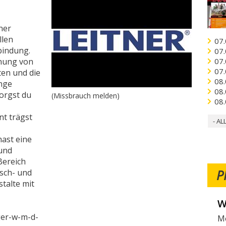
ner
llen
07.
bindung.
07.
anung von
07.
07.
ten und die
08.
enge
08.
orgst du
(Missbrauch melden)
08.
t trägst
- AL
hast eine
und
Bereich
P
sch- und
stalte mit
W
V
ger-w-m-d-
Mö
Fo