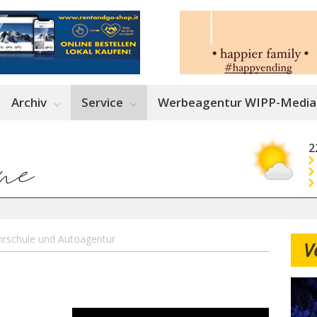
Archiv
Service
Werbeagentur WIPP-Media
2
ahrschule und Autoagentur
V