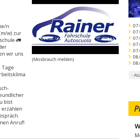
07.
ne/n
07.
(m/w) zur
07.
schule 🚛
07.
der
07.
en wir uns
08.
(Missbrauch melden)
08.
5 Tage
rbeitsklima
- AL
sch-
eundlicher
u bist
P
e erzählen
Gespräch.
nen Anruf!
W
Mö