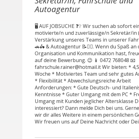
Sekretär/in, Fahrschule und
Autoagentur
🖥️ AUF JOBSUCHE ❓❔ Wir suchen ab sofort ei
motivierte/n und zuverlässige/n Sekretär/in 
Verstärkung unseres Teams in unserer Fahr
🚗🛵 & Autoagentur 📝✍🏻. Wenn du Spaß an 
Organisation und Kommunikation hast, freu
auf deine Bewerbung. 😉 📱 0472 768048 📧
fahrschule.rainer@hotmail.it Wir bieten: * 4,
Woche * Motiviertes Team und sehr gutes A
* Flexibilität * Abwechslungsreiche Arbeit
Anforderungen: * Gute Deutsch- und Italieni
Kenntnisse * Guter Umgang mit dem PC * Fr
Umgang mit Kunden jeglicher Altersklasse D
interessiert? Dann melde Dich bei uns. Gern
wir dir alles Weitere in einem persönlichen 
Wir freuen uns auf Deine Nachricht oder Dei