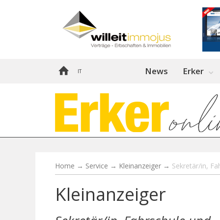
News
Erker
IT
Home
→
Service
→
Kleinanzeiger
→
Sekretär/in, F
Kleinanzeiger