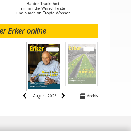
Ba der Trucknheit
nimm i die Winschlruate
und suach an Tropfe Wosser.
er Erker online
August 2026
Archiv