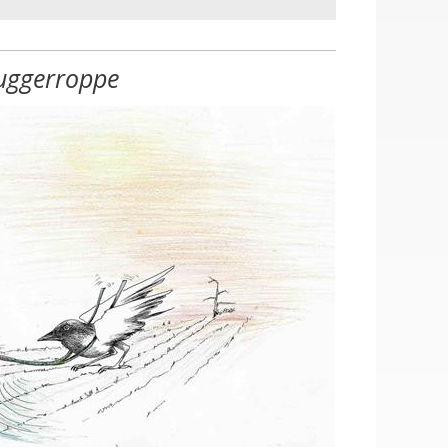
uggerroppe