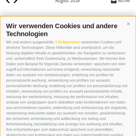
August 2026
Archiv
Wir verwenden Cookies und andere
Cont
Technologien
KONTAKT
Wir und andere ausgewählte
3 Drittparteien
verwenden Cookies und
WIPP-MEDIA GMBH
ähnliche Technologien. Diese Hilfsmittel sind unerlässlich, um die
DER ERKER
Nutzung digitaler Inhalte zu gewährleisten, die Navigation zu verbessern
und, vorbehaltlich Ihrer Zustimmung, zu Werbezwecken. Wir können Ihre
NEUSTADT 20A
Daten zum Beispiel für folgende Zwecke verwenden: speichern von oder
I-39049 STERZING
zugriff auf informationen auf einem endgerät, verwendung reduzierter
TEL.: +39 0472 766876
daten zur auswahl von werbeanzeigen, erstellung von profilen für
personalisierte werbung, verwendung von profilen zur auswahl
personalisierter werbung, erstellung von profilen zur personalisierung von
GRAFIK@DERERKER.IT
inhalten, verwendung von profilen zur auswahl personalisierter inhalte,
INFO@DERERKER.IT
messung der werbeleistung, messung der performance von inhalten,
BARBARA.FONTANA@DERERKER.IT
analyse von zielgruppen durch statistiken oder kombinationen von daten
DER ERKER
aus verschiedenen quellen, entwicklung und verbesserung der angebote,
verwendung reduzierter daten zur auswahl von inhalten, gewährleistung
der sicherheit, verhinderung und aufdeckung von betrug und
WERBEN IM ERKER
fehlerbehebung, bereitstellung und anzeige von werbung und inhalten,
ONLINE-WERBUNG
ihre entscheidungen zum datenschutz speichern und übermitteln,
SEPA-DAUERAUFTRAG
abgleichung und kombination von daten aus unterschiedlichen quellen,