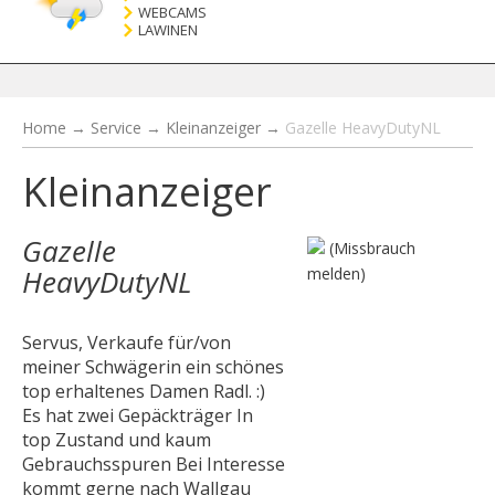
WEBCAMS
LAWINEN
Home
→
Service
→
Kleinanzeiger
→
Gazelle HeavyDutyNL
Kleinanzeiger
Gazelle
(Missbrauch
HeavyDutyNL
melden)
Servus, Verkaufe für/von
meiner Schwägerin ein schönes
top erhaltenes Damen Radl. :)
Es hat zwei Gepäckträger In
top Zustand und kaum
Gebrauchsspuren Bei Interesse
kommt gerne nach Wallgau