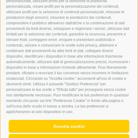
personalizzata, utilizzare profili per la selezione di pubblicità
BARBARA.FONTANA@DERERKER.IT
personalizzata, creare profili per la personalizzazione dei contenuti,
ERKER
utilizzare profili per la selezione di contenuti personalizzati, misurare le
prestazioni degli annunci, misurare le prestazioni dei contenuti,
comprendere il pubblico attraverso statistiche o la combinazione di dati
PUBBLICITÀ NELL’ERKER
provenienti da fonti diverse, sviluppare e migliorare i servizi, utilizzare dati
PUBBLICITÀ ONLINE
limitati per la selezione dei contenuti, garantire la sicurezza, prevenire e
ADDEBITO DIRETTO SEPA
rilevare frodi, correggere errori, erogare e presentare pubblicità e
REGOLAMENTO COMMENTI
contenuto, salvare e comunicare le scelte sulla privacy, abbinare e
ONLINE VOTING
combinare dati provenienti da altre fonti di dati, collegare diversi
dispositivi, identificare i dispositivi in base alle informazioni trasmesse
automaticamente, utilizzare dati di geolocalizzazione precisi, riconoscere i
SERVICE
dispositivi in base a informazioni richieste attivamente. Puoi liberamente
prestare, rifiutare o revocare il tuo consenso senza incorrere in limitazioni
EVENTI
sostanziali. Cliccando su "Accetta cookie," acconsenti all'uso di cookie e
ANNUNCI
strumenti simili. Utilizza il pulsante "Gestisci Preferenze" per
personalizzare le tue scelte o "Rifiuta tutto" per proseguire senza cookie
LINK UTILI
non strettamente necessari. Puoi modificare le tue preferenze in qualsiasi
METEO
momento cliccando sul link "Preferenze Cookie" in fondo alla pagina o
WEBCAM
sull'icona dello scudo in basso a sinistra. Le tue preferenze si
VIDEO
applicheranno al solo dispositivo in uso.
NECROLOGI
Accetta cookie