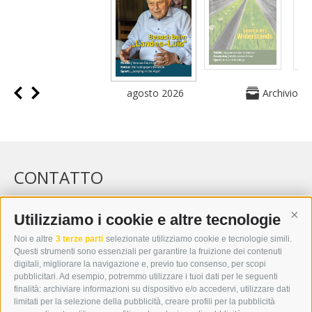
agosto 2026
Archivio
CONTATTO
WIPP-MEDIA GMBH
DER ERKER
Utilizziamo i cookie e altre tecnologie
Cont
CITTÀ NUOVA 20A
Noi e altre
3 terze parti
selezionate utilizziamo cookie e tecnologie simili.
I-39049 VIPITENO
Questi strumenti sono essenziali per garantire la fruizione dei contenuti
TEL.: +39 0472 766876
digitali, migliorare la navigazione e, previo tuo consenso, per scopi
pubblicitari. Ad esempio, potremmo utilizzare i tuoi dati per le seguenti
finalità: archiviare informazioni su dispositivo e/o accedervi, utilizzare dati
GRAFIK@DERERKER.IT
limitati per la selezione della pubblicità, creare profili per la pubblicità
INFO@DERERKER.IT