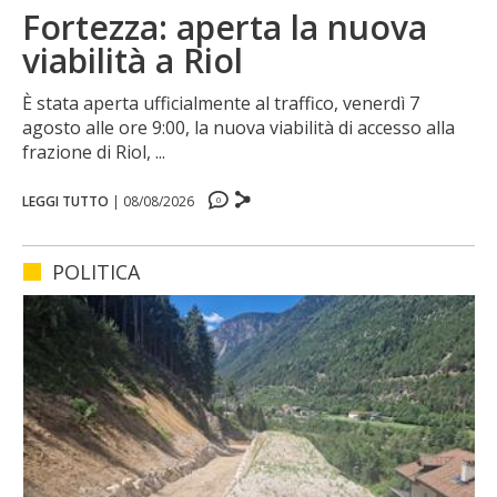
Fortezza: aperta la nuova
viabilità a Riol
È stata aperta ufficialmente al traffico, venerdì 7
agosto alle ore 9:00, la nuova viabilità di accesso alla
frazione di Riol, ...
LEGGI TUTTO
|
08/08/2026
0
0
0
0
POLITICA