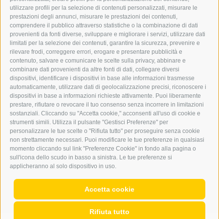
ERKER
utilizzare profili per la selezione di contenuti personalizzati, misurare le
prestazioni degli annunci, misurare le prestazioni dei contenuti,
comprendere il pubblico attraverso statistiche o la combinazione di dati
PUBBLICITÀ NELL’ERKER
provenienti da fonti diverse, sviluppare e migliorare i servizi, utilizzare dati
PUBBLICITÀ ONLINE
limitati per la selezione dei contenuti, garantire la sicurezza, prevenire e
ADDEBITO DIRETTO SEPA
rilevare frodi, correggere errori, erogare e presentare pubblicità e
REGOLAMENTO COMMENTI
contenuto, salvare e comunicare le scelte sulla privacy, abbinare e
ONLINE VOTING
combinare dati provenienti da altre fonti di dati, collegare diversi
dispositivi, identificare i dispositivi in base alle informazioni trasmesse
automaticamente, utilizzare dati di geolocalizzazione precisi, riconoscere i
SERVICE
dispositivi in base a informazioni richieste attivamente. Puoi liberamente
prestare, rifiutare o revocare il tuo consenso senza incorrere in limitazioni
EVENTI
sostanziali. Cliccando su "Accetta cookie," acconsenti all'uso di cookie e
ANNUNCI
strumenti simili. Utilizza il pulsante "Gestisci Preferenze" per
personalizzare le tue scelte o "Rifiuta tutto" per proseguire senza cookie
LINK UTILI
non strettamente necessari. Puoi modificare le tue preferenze in qualsiasi
METEO
momento cliccando sul link "Preferenze Cookie" in fondo alla pagina o
WEBCAM
sull'icona dello scudo in basso a sinistra. Le tue preferenze si
VIDEO
applicheranno al solo dispositivo in uso.
NECROLOGI
Accetta cookie
Rifiuta tutto