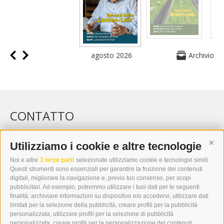
agosto 2026
Archivio
CONTATTO
WIPP-MEDIA GMBH
DER ERKER
Utilizziamo i cookie e altre tecnologie
Cont
CITTÀ NUOVA 20A
Noi e altre
3 terze parti
selezionate utilizziamo cookie e tecnologie simili.
I-39049 VIPITENO
Questi strumenti sono essenziali per garantire la fruizione dei contenuti
TEL.: +39 0472 766876
digitali, migliorare la navigazione e, previo tuo consenso, per scopi
pubblicitari. Ad esempio, potremmo utilizzare i tuoi dati per le seguenti
finalità: archiviare informazioni su dispositivo e/o accedervi, utilizzare dati
GRAFIK@DERERKER.IT
limitati per la selezione della pubblicità, creare profili per la pubblicità
INFO@DERERKER.IT
personalizzata, utilizzare profili per la selezione di pubblicità
BARBARA.FONTANA@DERERKER.IT
personalizzata, creare profili per la personalizzazione dei contenuti,