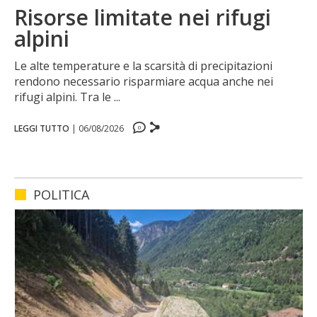
Risorse limitate nei rifugi
alpini
Le alte temperature e la scarsità di precipitazioni
rendono necessario risparmiare acqua anche nei
rifugi alpini. Tra le ...
LEGGI TUTTO
|
06/08/2026
0
0
0
0
POLITICA