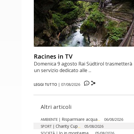
Racines in TV
Domenica 9 agosto Rai Südtirol trasmetterà
un servizio dedicato alle ...
0
LEGGI TUTTO
|
07/08/2026
Altri articoli
Risparmiare acqua
...
AMBIENTE
|
06/08/2026
Charity Cup
...
SPORT
|
05/08/2026
Io in montagna
...
SOCIETÀ
|
05/08/2026