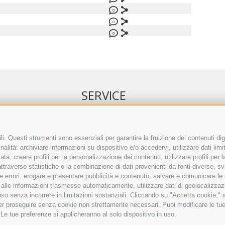
0
0
0
SERVICE
NELL’ERKER
EVENTI
 ONLINE
ANNUNCI
i. Questi strumenti sono essenziali per garantire la fruizione dei contenuti dig
alità: archiviare informazioni su dispositivo e/o accedervi, utilizzare dati limita
IRETTO SEPA
LINK UTILI
zata, creare profili per la personalizzazione dei contenuti, utilizzare profili per
TO COMMENTI
METEO
raverso statistiche o la combinazione di dati provenienti da fonti diverse, svilu
ING
WEBCAM
ere errori, erogare e presentare pubblicità e contenuto, salvare e comunicare le
VIDEO
base alle informazioni trasmesse automaticamente, utilizzare dati di geolocalizzaz
NECROLOGI
so senza incorrere in limitazioni sostanziali. Cliccando su "Accetta cookie," ac
 per proseguire senza cookie non strettamente necessari. Puoi modificare le t
 Le tue preferenze si applicheranno al solo dispositivo in uso.