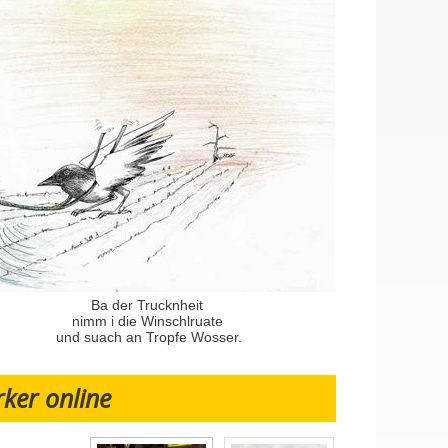
Ba der Trucknheit
nimm i die Winschlruate
und suach an Tropfe Wosser.
rker online