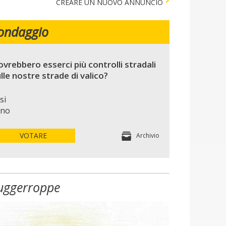
CREARE UN NUOVO ANNUNCIO
ondaggio
vrebbero esserci più controlli stradali
lle nostre strade di valico?
si
no
VOTARE
Archivio
uggerroppe