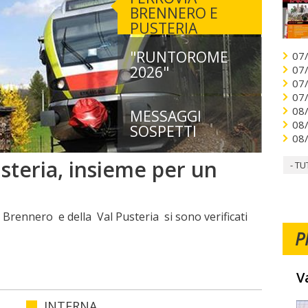
BRENNERO E
PUSTERIA
"RUNTOROME
07
2026"
07
07
07
08
MESSAGGI
08
SOSPETTI
08
steria, insieme per un
- TU
l Brennero e della Val Pusteria si sono verificati
P
V
INTERNA