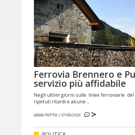
Ferrovia Brennero e Pu
servizio più affidabile
Negli ultimi giorni sulle linee ferroviarie de
ripetuti ritardi e alcune ...
0
0
LEGGI TUTTO
|
07/08/2026
0
0
POLITICA