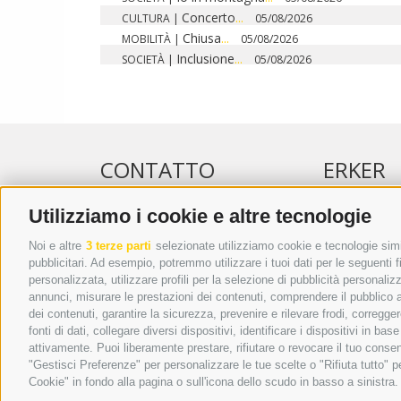
Concerto
...
CULTURA
|
05/08/2026
Chiusa
...
MOBILITÀ
|
05/08/2026
Inclusione
...
SOCIETÀ
|
05/08/2026
CONTATTO
ERKER
Utilizziamo i cookie e altre tecnologie
WIPP-MEDIA GMBH
PUBBLICITÀ 
DER ERKER
PUBBLICITÀ
Noi e altre
3 terze parti
selezionate utilizziamo cookie e tecnologie simil
pubblicitari. Ad esempio, potremmo utilizzare i tuoi dati per le seguenti fin
CITTÀ NUOVA 20A
ADDEBITO D
personalizzata, utilizzare profili per la selezione di pubblicità personaliz
I-39049 VIPITENO
REGOLAMEN
annunci, misurare le prestazioni dei contenuti, comprendere il pubblico att
TEL.: +39 0472 766876
ONLINE VOT
dei contenuti, garantire la sicurezza, prevenire e rilevare frodi, corregg
fonti di dati, collegare diversi dispositivi, identificare i dispositivi in 
GRAFIK@DERERKER.IT
attivamente. Puoi liberamente prestare, rifiutare o revocare il tuo consen
INFO@DERERKER.IT
"Gestisci Preferenze" per personalizzare le tue scelte o "Rifiuta tutto"
BARBARA.FONTANA@DERERKER.IT
Cookie" in fondo alla pagina o sull'icona dello scudo in basso a sinistra.