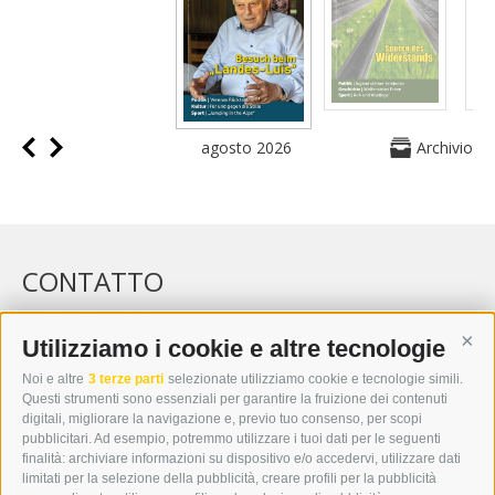
agosto 2026
Archivio
CONTATTO
WIPP-MEDIA GMBH
DER ERKER
Utilizziamo i cookie e altre tecnologie
Cont
CITTÀ NUOVA 20A
Noi e altre
3 terze parti
selezionate utilizziamo cookie e tecnologie simili.
I-39049 VIPITENO
Questi strumenti sono essenziali per garantire la fruizione dei contenuti
TEL.: +39 0472 766876
digitali, migliorare la navigazione e, previo tuo consenso, per scopi
pubblicitari. Ad esempio, potremmo utilizzare i tuoi dati per le seguenti
finalità: archiviare informazioni su dispositivo e/o accedervi, utilizzare dati
GRAFIK@DERERKER.IT
limitati per la selezione della pubblicità, creare profili per la pubblicità
INFO@DERERKER.IT