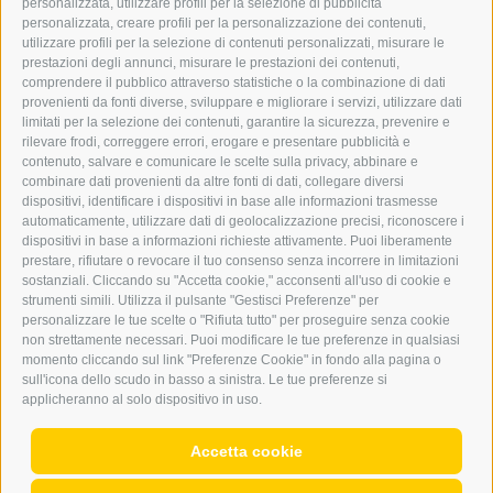
personalizzata, utilizzare profili per la selezione di pubblicità
BARBARA.FONTANA@DERERKER.IT
personalizzata, creare profili per la personalizzazione dei contenuti,
ERKER
utilizzare profili per la selezione di contenuti personalizzati, misurare le
prestazioni degli annunci, misurare le prestazioni dei contenuti,
comprendere il pubblico attraverso statistiche o la combinazione di dati
PUBBLICITÀ NELL’ERKER
provenienti da fonti diverse, sviluppare e migliorare i servizi, utilizzare dati
PUBBLICITÀ ONLINE
limitati per la selezione dei contenuti, garantire la sicurezza, prevenire e
ADDEBITO DIRETTO SEPA
rilevare frodi, correggere errori, erogare e presentare pubblicità e
REGOLAMENTO COMMENTI
contenuto, salvare e comunicare le scelte sulla privacy, abbinare e
ONLINE VOTING
combinare dati provenienti da altre fonti di dati, collegare diversi
dispositivi, identificare i dispositivi in base alle informazioni trasmesse
automaticamente, utilizzare dati di geolocalizzazione precisi, riconoscere i
SERVICE
dispositivi in base a informazioni richieste attivamente. Puoi liberamente
prestare, rifiutare o revocare il tuo consenso senza incorrere in limitazioni
EVENTI
sostanziali. Cliccando su "Accetta cookie," acconsenti all'uso di cookie e
ANNUNCI
strumenti simili. Utilizza il pulsante "Gestisci Preferenze" per
personalizzare le tue scelte o "Rifiuta tutto" per proseguire senza cookie
LINK UTILI
non strettamente necessari. Puoi modificare le tue preferenze in qualsiasi
METEO
momento cliccando sul link "Preferenze Cookie" in fondo alla pagina o
WEBCAM
sull'icona dello scudo in basso a sinistra. Le tue preferenze si
VIDEO
applicheranno al solo dispositivo in uso.
NECROLOGI
Accetta cookie