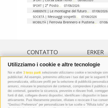
SPORT
|
08/08/2026
2° Posto
...
SPORT
|
07/08/2026
Le montagne del futuro
...
AMBIENTE
|
07/08/2026
Messaggi sospetti
...
SOCIETÀ
|
07/08/2026
Ferrovia Brennero e Pusteria
...
MOBILITÀ
|
07/08
CONTATTO
ERKER
Utilizziamo i cookie e altre tecnologie
WIPP-MEDIA GMBH
PUBBLICITÀ 
DER ERKER
PUBBLICITÀ
Noi e altre
3 terze parti
selezionate utilizziamo cookie e tecnologie simil
pubblicitari. Ad esempio, potremmo utilizzare i tuoi dati per le seguenti fin
CITTÀ NUOVA 20A
ADDEBITO D
personalizzata, utilizzare profili per la selezione di pubblicità personaliz
I-39049 VIPITENO
REGOLAMEN
annunci, misurare le prestazioni dei contenuti, comprendere il pubblico att
TEL.: +39 0472 766876
ONLINE VOT
dei contenuti, garantire la sicurezza, prevenire e rilevare frodi, corregg
fonti di dati, collegare diversi dispositivi, identificare i dispositivi in 
GRAFIK@DERERKER.IT
attivamente. Puoi liberamente prestare, rifiutare o revocare il tuo consen
INFO@DERERKER.IT
"Gestisci Preferenze" per personalizzare le tue scelte o "Rifiuta tutto"