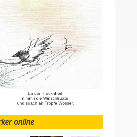
Ba der Trucknheit
nimm i die Winschlruate
und suach an Tropfe Wosser.
rker online