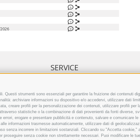
0
0
0
/2026
0
SERVICE
NELL’ERKER
EVENTI
 ONLINE
ANNUNCI
i. Questi strumenti sono essenziali per garantire la fruizione dei contenuti dig
alità: archiviare informazioni su dispositivo e/o accedervi, utilizzare dati limita
IRETTO SEPA
LINK UTILI
zata, creare profili per la personalizzazione dei contenuti, utilizzare profili per
TO COMMENTI
METEO
raverso statistiche o la combinazione di dati provenienti da fonti diverse, svilu
ING
WEBCAM
ere errori, erogare e presentare pubblicità e contenuto, salvare e comunicare le
VIDEO
base alle informazioni trasmesse automaticamente, utilizzare dati di geolocalizzaz
NECROLOGI
so senza incorrere in limitazioni sostanziali. Cliccando su "Accetta cookie," ac
 per proseguire senza cookie non strettamente necessari. Puoi modificare le t