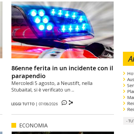
A
86enne ferita in un incidente con il
Hot
parapendio
Aus
Mercoledì 5 agosto, a Neustift, nella
Sen
Stubaital, si è verificato un ...
Pla
Ma
Rei
0
LEGGI TUTTO
|
07/08/2026
Rei
- TU
ECONOMIA