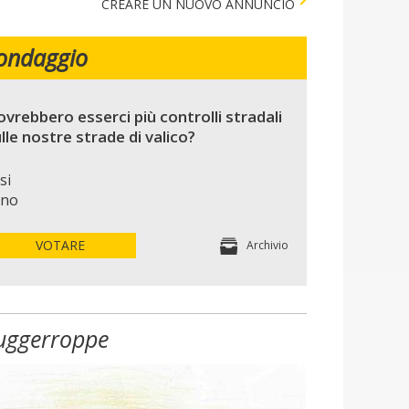
CREARE UN NUOVO ANNUNCIO
ondaggio
vrebbero esserci più controlli stradali
lle nostre strade di valico?
si
no
VOTARE
Archivio
uggerroppe