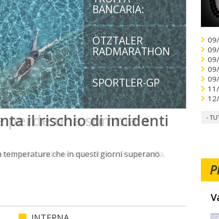
BANCARIA:
ÖTZTALER
09
RADMARATHON
09
09
09
09
SPORTLER-GP
11
12
ne perde una somma a
- TU
nnsbruck-Land è rimasto vittima di una truffa.
P
V
INTERNA