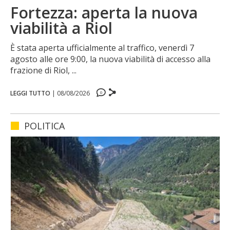
Fortezza: aperta la nuova
viabilità a Riol
È stata aperta ufficialmente al traffico, venerdì 7
agosto alle ore 9:00, la nuova viabilità di accesso alla
frazione di Riol, ...
LEGGI TUTTO
|
08/08/2026
0
0
0
0
POLITICA