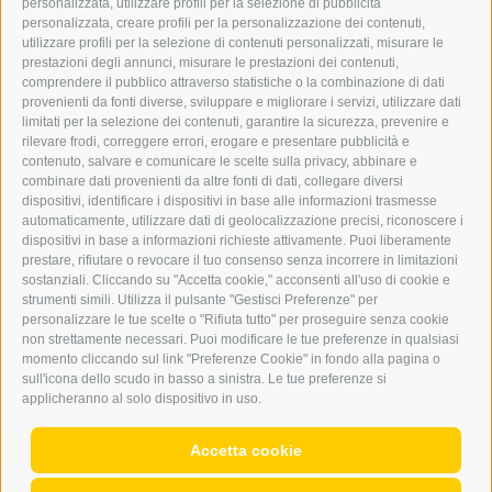
personalizzata, utilizzare profili per la selezione di pubblicità
BARBARA.FONTANA@DERERKER.IT
personalizzata, creare profili per la personalizzazione dei contenuti,
ERKER
utilizzare profili per la selezione di contenuti personalizzati, misurare le
prestazioni degli annunci, misurare le prestazioni dei contenuti,
comprendere il pubblico attraverso statistiche o la combinazione di dati
PUBBLICITÀ NELL’ERKER
provenienti da fonti diverse, sviluppare e migliorare i servizi, utilizzare dati
PUBBLICITÀ ONLINE
limitati per la selezione dei contenuti, garantire la sicurezza, prevenire e
ADDEBITO DIRETTO SEPA
rilevare frodi, correggere errori, erogare e presentare pubblicità e
REGOLAMENTO COMMENTI
contenuto, salvare e comunicare le scelte sulla privacy, abbinare e
ONLINE VOTING
combinare dati provenienti da altre fonti di dati, collegare diversi
dispositivi, identificare i dispositivi in base alle informazioni trasmesse
automaticamente, utilizzare dati di geolocalizzazione precisi, riconoscere i
SERVICE
dispositivi in base a informazioni richieste attivamente. Puoi liberamente
prestare, rifiutare o revocare il tuo consenso senza incorrere in limitazioni
EVENTI
sostanziali. Cliccando su "Accetta cookie," acconsenti all'uso di cookie e
ANNUNCI
strumenti simili. Utilizza il pulsante "Gestisci Preferenze" per
personalizzare le tue scelte o "Rifiuta tutto" per proseguire senza cookie
LINK UTILI
non strettamente necessari. Puoi modificare le tue preferenze in qualsiasi
METEO
momento cliccando sul link "Preferenze Cookie" in fondo alla pagina o
WEBCAM
sull'icona dello scudo in basso a sinistra. Le tue preferenze si
VIDEO
applicheranno al solo dispositivo in uso.
NECROLOGI
Accetta cookie