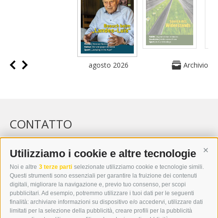
agosto 2026
Archivio
CONTATTO
WIPP-MEDIA GMBH
DER ERKER
Utilizziamo i cookie e altre tecnologie
Cont
CITTÀ NUOVA 20A
Noi e altre
3 terze parti
selezionate utilizziamo cookie e tecnologie simili.
I-39049 VIPITENO
Questi strumenti sono essenziali per garantire la fruizione dei contenuti
TEL.: +39 0472 766876
digitali, migliorare la navigazione e, previo tuo consenso, per scopi
pubblicitari. Ad esempio, potremmo utilizzare i tuoi dati per le seguenti
finalità: archiviare informazioni su dispositivo e/o accedervi, utilizzare dati
GRAFIK@DERERKER.IT
limitati per la selezione della pubblicità, creare profili per la pubblicità
INFO@DERERKER.IT