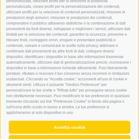
personalizzata, utilizzare profili per la selezione di pubblicità
BARBARA.FONTANA@DERERKER.IT
personalizzata, creare profili per la personalizzazione dei contenuti,
ERKER
utilizzare profili per la selezione di contenuti personalizzati, misurare le
prestazioni degli annunci, misurare le prestazioni dei contenuti,
comprendere il pubblico attraverso statistiche o la combinazione di dati
PUBBLICITÀ NELL’ERKER
provenienti da fonti diverse, sviluppare e migliorare i servizi, utilizzare dati
PUBBLICITÀ ONLINE
limitati per la selezione dei contenuti, garantire la sicurezza, prevenire e
ADDEBITO DIRETTO SEPA
rilevare frodi, correggere errori, erogare e presentare pubblicità e
REGOLAMENTO COMMENTI
contenuto, salvare e comunicare le scelte sulla privacy, abbinare e
ONLINE VOTING
combinare dati provenienti da altre fonti di dati, collegare diversi
dispositivi, identificare i dispositivi in base alle informazioni trasmesse
automaticamente, utilizzare dati di geolocalizzazione precisi, riconoscere i
SERVICE
dispositivi in base a informazioni richieste attivamente. Puoi liberamente
prestare, rifiutare o revocare il tuo consenso senza incorrere in limitazioni
EVENTI
sostanziali. Cliccando su "Accetta cookie," acconsenti all'uso di cookie e
ANNUNCI
strumenti simili. Utilizza il pulsante "Gestisci Preferenze" per
personalizzare le tue scelte o "Rifiuta tutto" per proseguire senza cookie
LINK UTILI
non strettamente necessari. Puoi modificare le tue preferenze in qualsiasi
METEO
momento cliccando sul link "Preferenze Cookie" in fondo alla pagina o
WEBCAM
sull'icona dello scudo in basso a sinistra. Le tue preferenze si
VIDEO
applicheranno al solo dispositivo in uso.
NECROLOGI
Accetta cookie