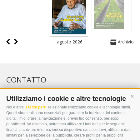
agosto 2026
Archivio
CONTATTO
WIPP-MEDIA GMBH
DER ERKER
Utilizziamo i cookie e altre tecnologie
Cont
CITTÀ NUOVA 20A
Noi e altre
3 terze parti
selezionate utilizziamo cookie e tecnologie simili.
I-39049 VIPITENO
Questi strumenti sono essenziali per garantire la fruizione dei contenuti
TEL.: +39 0472 766876
digitali, migliorare la navigazione e, previo tuo consenso, per scopi
pubblicitari. Ad esempio, potremmo utilizzare i tuoi dati per le seguenti
finalità: archiviare informazioni su dispositivo e/o accedervi, utilizzare dati
GRAFIK@DERERKER.IT
limitati per la selezione della pubblicità, creare profili per la pubblicità
INFO@DERERKER.IT