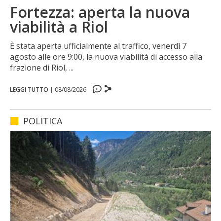
Fortezza: aperta la nuova
viabilità a Riol
È stata aperta ufficialmente al traffico, venerdì 7
agosto alle ore 9:00, la nuova viabilità di accesso alla
frazione di Riol, ...
LEGGI TUTTO
|
08/08/2026
0
0
0
0
POLITICA