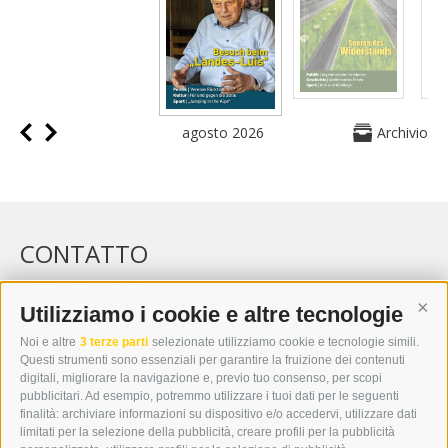
agosto 2026
Archivio
CONTATTO
WIPP-MEDIA GMBH
DER ERKER
Utilizziamo i cookie e altre tecnologie
Cont
CITTÀ NUOVA 20A
Noi e altre
3 terze parti
selezionate utilizziamo cookie e tecnologie simili.
I-39049 VIPITENO
Questi strumenti sono essenziali per garantire la fruizione dei contenuti
TEL.: +39 0472 766876
digitali, migliorare la navigazione e, previo tuo consenso, per scopi
pubblicitari. Ad esempio, potremmo utilizzare i tuoi dati per le seguenti
finalità: archiviare informazioni su dispositivo e/o accedervi, utilizzare dati
GRAFIK@DERERKER.IT
limitati per la selezione della pubblicità, creare profili per la pubblicità
INFO@DERERKER.IT