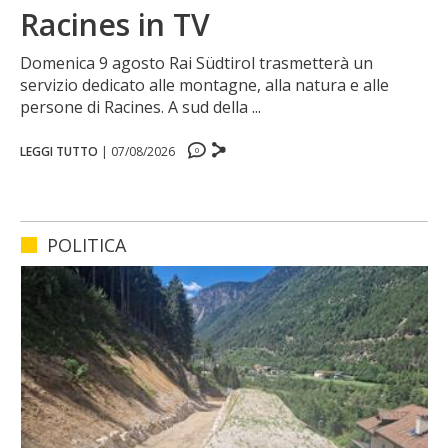
Racines in TV
Domenica 9 agosto Rai Südtirol trasmetterà un
servizio dedicato alle montagne, alla natura e alle
persone di Racines. A sud della ...
LEGGI TUTTO
|
07/08/2026
0
0
0
0
POLITICA