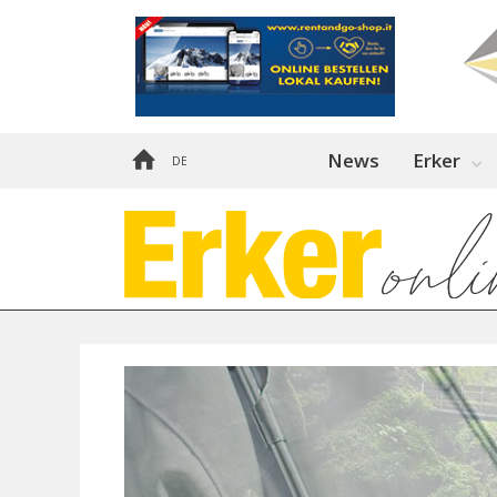
News
Erker
DE