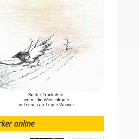
Ba der Trucknheit
nimm i die Winschlruate
und suach an Tropfe Wosser.
rker online