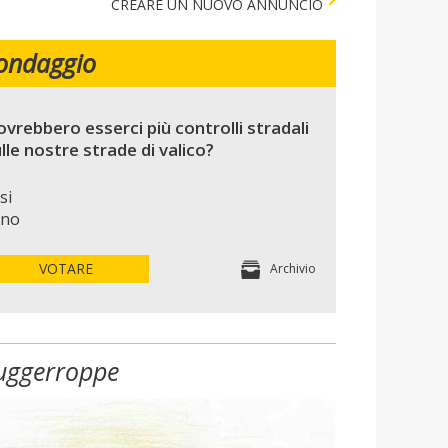
CREARE UN NUOVO ANNUNCIO
ondaggio
vrebbero esserci più controlli stradali
lle nostre strade di valico?
si
no
VOTARE
Archivio
uggerroppe