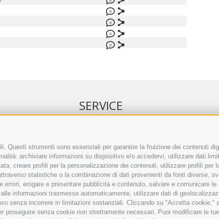
6
0
0
0
0
SERVICE
NELL’ERKER
EVENTI
 ONLINE
ANNUNCI
i. Questi strumenti sono essenziali per garantire la fruizione dei contenuti dig
alità: archiviare informazioni su dispositivo e/o accedervi, utilizzare dati limita
IRETTO SEPA
LINK UTILI
zata, creare profili per la personalizzazione dei contenuti, utilizzare profili per
TO COMMENTI
METEO
raverso statistiche o la combinazione di dati provenienti da fonti diverse, svilu
ING
WEBCAM
ere errori, erogare e presentare pubblicità e contenuto, salvare e comunicare le
VIDEO
base alle informazioni trasmesse automaticamente, utilizzare dati di geolocalizzaz
NECROLOGI
so senza incorrere in limitazioni sostanziali. Cliccando su "Accetta cookie," ac
 per proseguire senza cookie non strettamente necessari. Puoi modificare le t