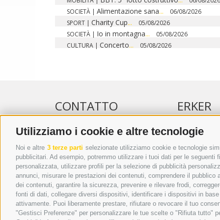
MOBILITÀ
|
06/08/202
Alimentazione sana
...
SOCIETÀ
|
06/08/2026
Charity Cup
...
SPORT
|
05/08/2026
Io in montagna
...
SOCIETÀ
|
05/08/2026
Concerto
...
CULTURA
|
05/08/2026
CONTATTO
ERKER
Utilizziamo i cookie e altre tecnologie
WIPP-MEDIA GMBH
PUBBLICITÀ 
DER ERKER
PUBBLICITÀ
Noi e altre
3 terze parti
selezionate utilizziamo cookie e tecnologie simil
pubblicitari. Ad esempio, potremmo utilizzare i tuoi dati per le seguenti fin
CITTÀ NUOVA 20A
ADDEBITO D
personalizzata, utilizzare profili per la selezione di pubblicità personaliz
I-39049 VIPITENO
REGOLAMEN
annunci, misurare le prestazioni dei contenuti, comprendere il pubblico att
TEL.: +39 0472 766876
ONLINE VOT
dei contenuti, garantire la sicurezza, prevenire e rilevare frodi, corregg
fonti di dati, collegare diversi dispositivi, identificare i dispositivi in 
GRAFIK@DERERKER.IT
attivamente. Puoi liberamente prestare, rifiutare o revocare il tuo consen
INFO@DERERKER.IT
"Gestisci Preferenze" per personalizzare le tue scelte o "Rifiuta tutto"