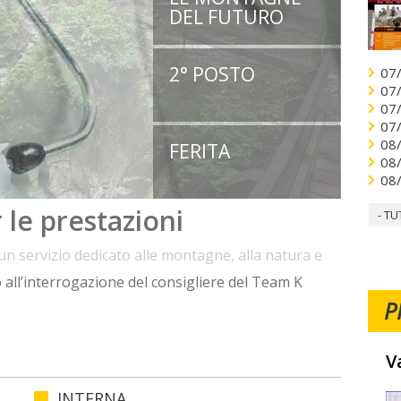
DEL FUTURO
2° POSTO
07
07
07
07
08
FERITA
08
08
- TU
n servizio dedicato alle montagne, alla natura e
P
V
INTERNA