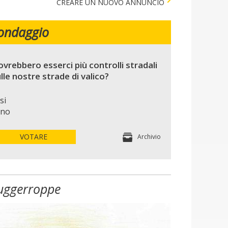
CREARE UN NUOVO ANNUNCIO
ondaggio
vrebbero esserci più controlli stradali
lle nostre strade di valico?
si
no
VOTARE
Archivio
uggerroppe