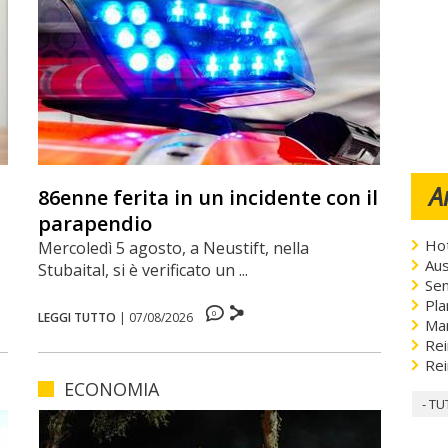
A
86enne ferita in un incidente con il
parapendio
Hot
Mercoledì 5 agosto, a Neustift, nella
Aus
Stubaital, si è verificato un ...
Sen
Pla
0
LEGGI TUTTO
|
07/08/2026
Ma
Rei
Rei
ECONOMIA
- TU