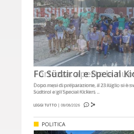
Fortezza: aperta la nuov
È stata aperta ufficialmente al traffico, venerd
accesso alla frazione di Riol, ...
LEGGI TUTTO
|
08/08/2026
0
0
0
0
POLITICA