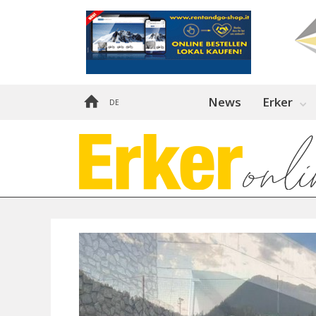
News
Erker
DE