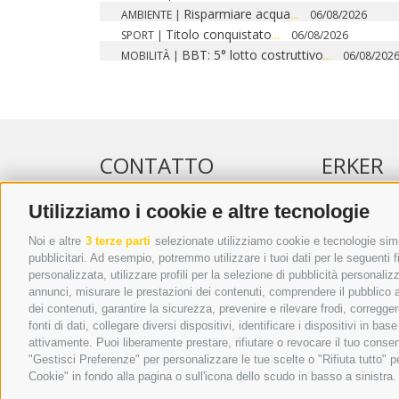
Risparmiare acqua
...
AMBIENTE
|
06/08/2026
Titolo conquistato
...
SPORT
|
06/08/2026
BBT: 5° lotto costruttivo
...
MOBILITÀ
|
06/08/202
CONTATTO
ERKER
Utilizziamo i cookie e altre tecnologie
WIPP-MEDIA GMBH
PUBBLICITÀ 
DER ERKER
PUBBLICITÀ
Noi e altre
3 terze parti
selezionate utilizziamo cookie e tecnologie simil
pubblicitari. Ad esempio, potremmo utilizzare i tuoi dati per le seguenti fin
CITTÀ NUOVA 20A
ADDEBITO D
personalizzata, utilizzare profili per la selezione di pubblicità personaliz
I-39049 VIPITENO
REGOLAMEN
annunci, misurare le prestazioni dei contenuti, comprendere il pubblico att
TEL.: +39 0472 766876
ONLINE VOT
dei contenuti, garantire la sicurezza, prevenire e rilevare frodi, corregg
fonti di dati, collegare diversi dispositivi, identificare i dispositivi in 
GRAFIK@DERERKER.IT
attivamente. Puoi liberamente prestare, rifiutare o revocare il tuo consen
INFO@DERERKER.IT
"Gestisci Preferenze" per personalizzare le tue scelte o "Rifiuta tutto"
BARBARA.FONTANA@DERERKER.IT
Cookie" in fondo alla pagina o sull'icona dello scudo in basso a sinistra.