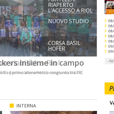
RIAPERTO
L’ACCESSO A RIOL
NUOVO STUDIO
08
08
08
08
08
CORSA BASIL
09
HOFER
09
a viabilità a Riol
- TU
ì 7 agosto alle ore 9:00, la nuova viabilità di
P
V
INTERNA