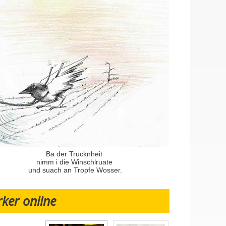
Ba der Trucknheit
nimm i die Winschlruate
und suach an Tropfe Wosser.
rker online