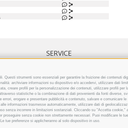
0
0
6
0
SERVICE
NELL’ERKER
EVENTI
 ONLINE
ANNUNCI
i. Questi strumenti sono essenziali per garantire la fruizione dei contenuti dig
alità: archiviare informazioni su dispositivo e/o accedervi, utilizzare dati limita
IRETTO SEPA
LINK UTILI
zata, creare profili per la personalizzazione dei contenuti, utilizzare profili per
TO COMMENTI
METEO
raverso statistiche o la combinazione di dati provenienti da fonti diverse, svilu
ING
WEBCAM
ere errori, erogare e presentare pubblicità e contenuto, salvare e comunicare le
VIDEO
base alle informazioni trasmesse automaticamente, utilizzare dati di geolocalizzaz
NECROLOGI
so senza incorrere in limitazioni sostanziali. Cliccando su "Accetta cookie," ac
 per proseguire senza cookie non strettamente necessari. Puoi modificare le t
 Le tue preferenze si applicheranno al solo dispositivo in uso.