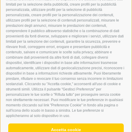
GRAFIK@DERERKER.IT
limitati per la selezione della pubblicità, creare profili per la pubblicità
INFO@DERERKER.IT
personalizzata, utilizzare profili per la selezione di pubblicità
BARBARA.FONTANA@DERERKER.IT
personalizzata, creare profili per la personalizzazione dei contenuti,
ERKER
utilizzare profili per la selezione di contenuti personalizzati, misurare le
prestazioni degli annunci, misurare le prestazioni dei contenuti,
comprendere il pubblico attraverso statistiche o la combinazione di dati
PUBBLICITÀ NELL’ERKER
provenienti da fonti diverse, sviluppare e migliorare i servizi, utilizzare dati
PUBBLICITÀ ONLINE
limitati per la selezione dei contenuti, garantire la sicurezza, prevenire e
ADDEBITO DIRETTO SEPA
rilevare frodi, correggere errori, erogare e presentare pubblicità e
REGOLAMENTO COMMENTI
contenuto, salvare e comunicare le scelte sulla privacy, abbinare e
ONLINE VOTING
combinare dati provenienti da altre fonti di dati, collegare diversi
dispositivi, identificare i dispositivi in base alle informazioni trasmesse
automaticamente, utilizzare dati di geolocalizzazione precisi, riconoscere i
SERVICE
dispositivi in base a informazioni richieste attivamente. Puoi liberamente
prestare, rifiutare o revocare il tuo consenso senza incorrere in limitazioni
EVENTI
sostanziali. Cliccando su "Accetta cookie," acconsenti all'uso di cookie e
ANNUNCI
strumenti simili. Utilizza il pulsante "Gestisci Preferenze" per
personalizzare le tue scelte o "Rifiuta tutto" per proseguire senza cookie
LINK UTILI
non strettamente necessari. Puoi modificare le tue preferenze in qualsiasi
METEO
momento cliccando sul link "Preferenze Cookie" in fondo alla pagina o
WEBCAM
sull'icona dello scudo in basso a sinistra. Le tue preferenze si
VIDEO
applicheranno al solo dispositivo in uso.
NECROLOGI
Accetta cookie