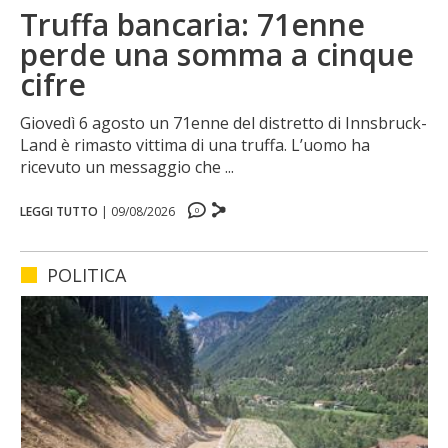
Truffa bancaria: 71enne
perde una somma a cinque
cifre
Giovedì 6 agosto un 71enne del distretto di Innsbruck-
Land è rimasto vittima di una truffa. L’uomo ha
ricevuto un messaggio che ...
0
0
LEGGI TUTTO
|
09/08/2026
0
0
POLITICA