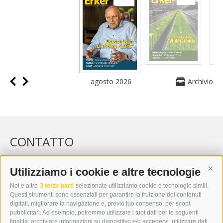
agosto 2026
Archivio
CONTATTO
WIPP-MEDIA GMBH
DER ERKER
Utilizziamo i cookie e altre tecnologie
Cont
CITTÀ NUOVA 20A
Noi e altre
3 terze parti
selezionate utilizziamo cookie e tecnologie simili.
I-39049 VIPITENO
Questi strumenti sono essenziali per garantire la fruizione dei contenuti
TEL.: +39 0472 766876
digitali, migliorare la navigazione e, previo tuo consenso, per scopi
pubblicitari. Ad esempio, potremmo utilizzare i tuoi dati per le seguenti
finalità: archiviare informazioni su dispositivo e/o accedervi, utilizzare dati