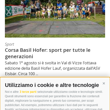
Sport
Corsa Basil Hofer: sport per tutte le
generazioni
Sabato 1° agosto si è svolta in Val di Vizze l’ottava
edizione della Basil Hofer Lauf, organizzata dall’ASV
Eisbär. Circa 100 ...
Utilizziamo i cookie e altre tecnologie
Cont
0
LEGGI TUTTO
|
08/08/2026
Noi e altre
3 terze parti
selezionate utilizziamo cookie e tecnologie simili.
Questi strumenti sono essenziali per garantire la fruizione dei contenuti
digitali, migliorare la navigazione e, previo tuo consenso, per scopi
pubblicitari. Ad esempio, potremmo utilizzare i tuoi dati per le seguenti
finalità: archiviare informazioni su dispositivo e/o accedervi, utilizzare dati