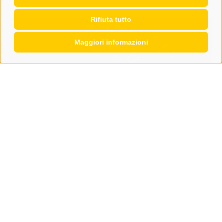
Rifiuta tutto
Maggiori informazioni
ambiente
Racines in TV
Domenica 9 agosto Rai Südtirol trasmetterà un servizio
dedicato alle montagne, alla natura e alle persone di
Racines. A sud della ...