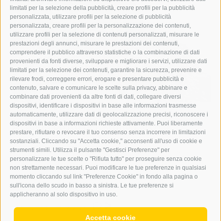
limitati per la selezione della pubblicità, creare profili per la pubblicità
personalizzata, utilizzare profili per la selezione di pubblicità
personalizzata, creare profili per la personalizzazione dei contenuti,
utilizzare profili per la selezione di contenuti personalizzati, misurare le
prestazioni degli annunci, misurare le prestazioni dei contenuti,
comprendere il pubblico attraverso statistiche o la combinazione di dati
provenienti da fonti diverse, sviluppare e migliorare i servizi, utilizzare dati
limitati per la selezione dei contenuti, garantire la sicurezza, prevenire e
rilevare frodi, correggere errori, erogare e presentare pubblicità e
contenuto, salvare e comunicare le scelte sulla privacy, abbinare e
combinare dati provenienti da altre fonti di dati, collegare diversi
dispositivi, identificare i dispositivi in base alle informazioni trasmesse
Sport
automaticamente, utilizzare dati di geolocalizzazione precisi, riconoscere i
Secondo posto per Armin Larch
dispositivi in base a informazioni richieste attivamente. Puoi liberamente
prestare, rifiutare o revocare il tuo consenso senza incorrere in limitazioni
sostanziali. Cliccando su "Accetta cookie," acconsenti all'uso di cookie e
strumenti simili. Utilizza il pulsante "Gestisci Preferenze" per
Armin Larch, dominatore incontrastato della Stettiner-
personalizzare le tue scelte o "Rifiuta tutto" per proseguire senza cookie
Cup negli ultimi anni, ha conquistato un ottimo
non strettamente necessari. Puoi modificare le tue preferenze in qualsiasi
secondo posto nella 27ª ...
momento cliccando sul link "Preferenze Cookie" in fondo alla pagina o
sull'icona dello scudo in basso a sinistra. Le tue preferenze si
applicheranno al solo dispositivo in uso.
0
LEGGI TUTTO
|
07/08/2026
Accetta cookie