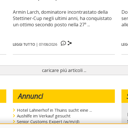
Armin Larch, dominatore incontrastato della
Do
Stettiner-Cup negli ultimi anni, ha conquistato
ser
un ottimo secondo posto nella 27ª ...
all
0
LEGGI TUTTO
|
07/08/2026
LEG
caricare piú articoli ...
Annunci
Hotel Lahnerhof in Thuins sucht eine ...
Aushilfe im Verkauf gesucht
Senior Customs Expert (w/m/d)
Plant Quality Expert (w/m/d)