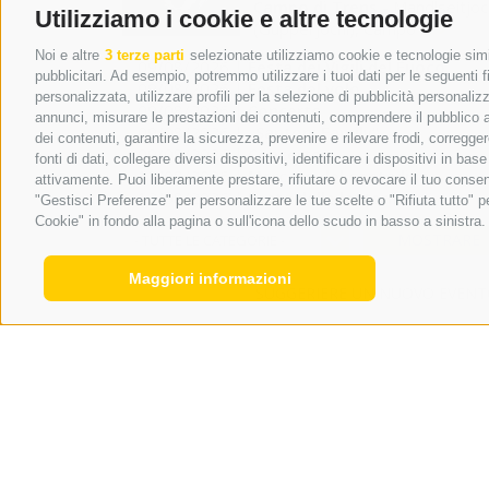
Campo di Trens
-
Mandlseitjoc
Utilizziamo i cookie e altre tecnologie
(Gupperjöchl), Campo ...
Noi e altre
3 terze parti
selezionate utilizziamo cookie e tecnologie simil
09/08/2026 |
Festa dei Vigili del Fuoco
pubblicitari. Ad esempio, potremmo utilizzare i tuoi dati per le seguenti fin
09/08/2026 |
Festa del volo
personalizzata, utilizzare profili per la selezione di pubblicità personaliz
09/08/2026 |
Concerto
annunci, misurare le prestazioni dei contenuti, comprendere il pubblico att
09/08/2026 |
„Santoni Family“
dei contenuti, garantire la sicurezza, prevenire e rilevare frodi, corregg
09/08/2026 |
Concerto
fonti di dati, collegare diversi dispositivi, identificare i dispositivi in 
11/08/2026 |
Mercato del contadino
attivamente. Puoi liberamente prestare, rifiutare o revocare il tuo consen
12/08/2026 |
Festa delle lanterne
"Gestisci Preferenze" per personalizzare le tue scelte o "Rifiuta tutto"
Cookie" in fondo alla pagina o sull'icona dello scudo in basso a sinistra.
MOSTRARE
- TUTTE LE CATEGORIE -
Maggiori informazioni
SUGGERIERE UN NUOVO EVEN