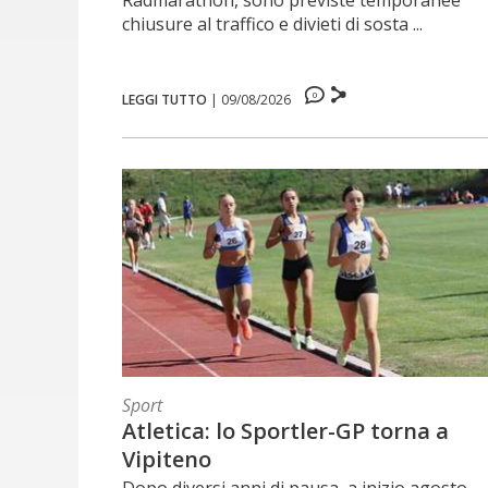
Radmarathon, sono previste temporanee
chiusure al traffico e divieti di sosta ...
0
LEGGI TUTTO
|
09/08/2026
Sport
Atletica: lo Sportler-GP torna a
Vipiteno
Dopo diversi anni di pausa, a inizio agosto