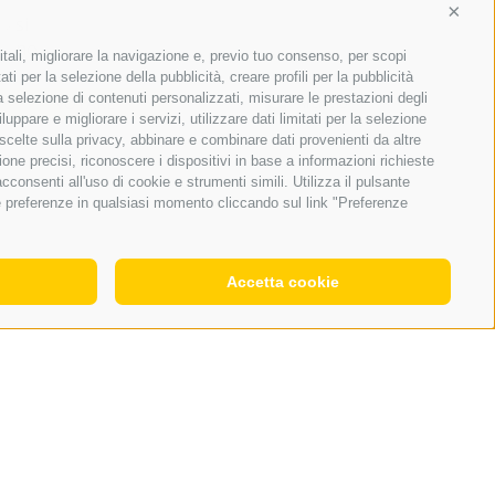
Conti
si
no
itali, migliorare la navigazione e, previo tuo consenso, per scopi
ti per la selezione della pubblicità, creare profili per la pubblicità
 la selezione di contenuti personalizzati, misurare le prestazioni degli
VOTARE
Archivio
ppare e migliorare i servizi, utilizzare dati limitati per la selezione
 scelte sulla privacy, abbinare e combinare dati provenienti da altre
ione precisi, riconoscere i dispositivi in base a informazioni richieste
consenti all'uso di cookie e strumenti simili. Utilizza il pulsante
ue preferenze in qualsiasi momento cliccando sul link "Preferenze
Accetta cookie