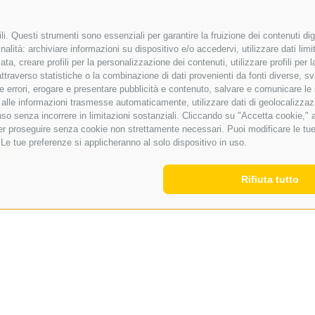
h
Management Assistant (w/m/d)
Reinigungskraft für unser Bürogebäude in Teilzeit
i. Questi strumenti sono essenziali per garantire la fruizione dei contenuti dig
Reinigungskraft (w/m/d) in Teilzeit
alità: archiviare informazioni su dispositivo e/o accedervi, utilizzare dati limita
zata, creare profili per la personalizzazione dei contenuti, utilizzare profili per
MOSTRARE
- TUTTE LE CATEGORIE -
raverso statistiche o la combinazione di dati provenienti da fonti diverse, svilu
ere errori, erogare e presentare pubblicità e contenuto, salvare e comunicare le
CREARE UN NUOVO ANNUNCIO
base alle informazioni trasmesse automaticamente, utilizzare dati di geolocalizzaz
so senza incorrere in limitazioni sostanziali. Cliccando su "Accetta cookie," ac
 per proseguire senza cookie non strettamente necessari. Puoi modificare le t
 Le tue preferenze si applicheranno al solo dispositivo in uso.
Rifiuta tutto
TO