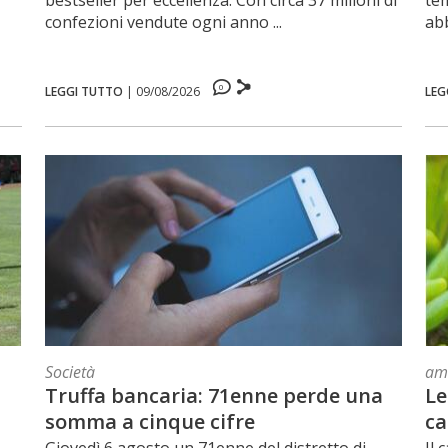
bestseller per eccellenza. Con circa 37 milioni di
te
confezioni vendute ogni anno ...
abb
0
LEGGI TUTTO
|
09/08/2026
LEG
Società
am
Truffa bancaria: 71enne perde una
Le
somma a cinque cifre
ca
Giovedì 6 agosto un 71enne del distretto di
Il 