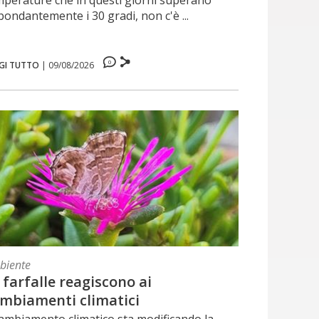
mperature che in questi giorni superano
ondantemente i 30 gradi, non c'è ...
0
GI TUTTO
|
09/08/2026
biente
 farfalle reagiscono ai
mbiamenti climatici
cambiamento climatico sta modificando la