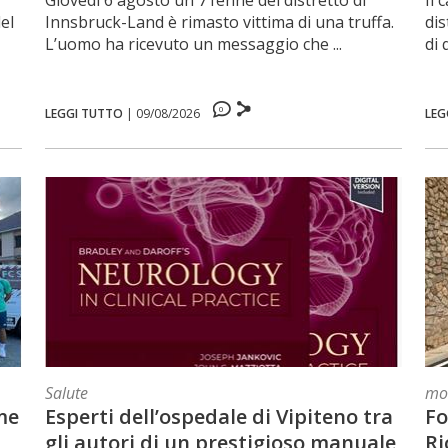
el
Innsbruck-Land è rimasto vittima di una truffa.
dis
L’uomo ha ricevuto un messaggio che ...
di 
0
LEGGI TUTTO
|
09/08/2026
LEG
Salute
mob
eme
Esperti dell’ospedale di Vipiteno tra
Fo
gli autori di un prestigioso manuale
Ri