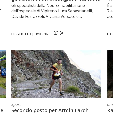
di neurologia
Gli specialisti della Neuro-riabilitazione
È s
C
dell’ospedale di Vipiteno Luca Sebastianelli,
7 a
Davide Ferrazzoli, Viviana Versace e ...
acc
0
LEGGI TUTTO
|
08/08/2026
LEG
Sport
am
le
Secondo posto per Armin Larch
Ra