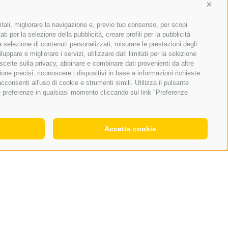
Conti
si
no
itali, migliorare la navigazione e, previo tuo consenso, per scopi
ti per la selezione della pubblicità, creare profili per la pubblicità
 la selezione di contenuti personalizzati, misurare le prestazioni degli
VOTARE
Archivio
ppare e migliorare i servizi, utilizzare dati limitati per la selezione
 scelte sulla privacy, abbinare e combinare dati provenienti da altre
ione precisi, riconoscere i dispositivi in base a informazioni richieste
consenti all'uso di cookie e strumenti simili. Utilizza il pulsante
ue preferenze in qualsiasi momento cliccando sul link "Preferenze
Accetta cookie