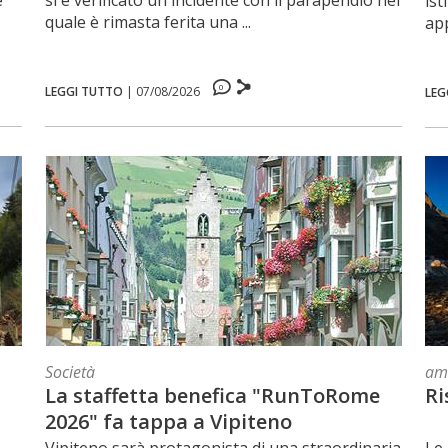
e
si è verificato un incidente con il parapendio nel
ist
quale è rimasta ferita una ...
app
0
LEGGI TUTTO
|
07/08/2026
LEG
Società
am
La staffetta benefica "RunToRome
Ri
2026" fa tappa a Vipiteno