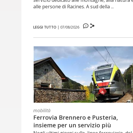
servizio dedicato alle montagne, alla natura 
alle persone di Racines. A sud della ...
0
LEGGI TUTTO
|
07/08/2026
mobilità
Ferrovia Brennero e Pusteria,
insieme per un servizio più
affidabile