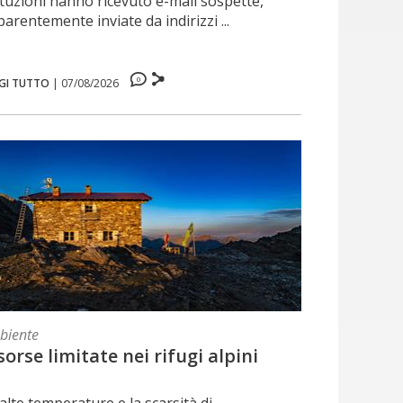
ituzioni hanno ricevuto e-mail sospette,
arentemente inviate da indirizzi ...
0
GI TUTTO
|
07/08/2026
biente
sorse limitate nei rifugi alpini