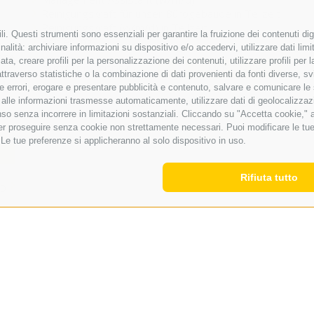
Reinigungskraft für unser Bürogebäude in Teilzeit
Reinigungskraft (w/m/d) in Teilzeit
i. Questi strumenti sono essenziali per garantire la fruizione dei contenuti dig
Bedienung
alità: archiviare informazioni su dispositivo e/o accedervi, utilizzare dati limita
coteca del cuore
zata, creare profili per la personalizzazione dei contenuti, utilizzare profili per
MOSTRARE
- TUTTE LE CATEGORIE -
raverso statistiche o la combinazione di dati provenienti da fonti diverse, svilu
 dei bambini)
ere errori, erogare e presentare pubblicità e contenuto, salvare e comunicare le
base alle informazioni trasmesse automaticamente, utilizzare dati di geolocalizzaz
CREARE UN NUOVO ANNUNCIO
so senza incorrere in limitazioni sostanziali. Cliccando su "Accetta cookie," ac
 per proseguire senza cookie non strettamente necessari. Puoi modificare le t
 Le tue preferenze si applicheranno al solo dispositivo in uso.
Rifiuta tutto
TO