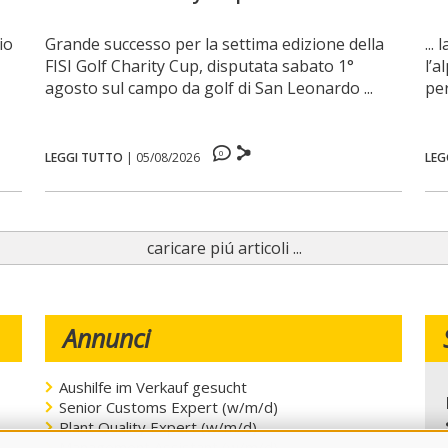
io
Grande successo per la settima edizione della
...
FISI Golf Charity Cup, disputata sabato 1°
l’a
agosto sul campo da golf di San Leonardo ...
per
0
LEGGI TUTTO
|
05/08/2026
LEG
caricare piú articoli ...
Annunci
Aushilfe im Verkauf gesucht
Senior Customs Expert (w/m/d)
Plant Quality Expert (w/m/d)
Management Assistant (w/m/d)