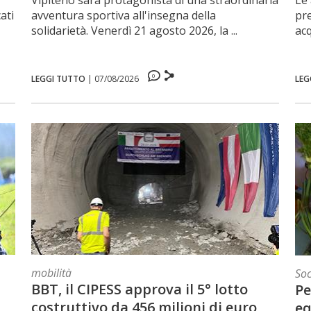
l
Vipiteno sarà protagonista di una straordinaria
Le 
ati
avventura sportiva all'insegna della
pr
solidarietà. Venerdì 21 agosto 2026, la ...
acq
0
LEGGI TUTTO
|
07/08/2026
LEG
mobilità
Soc
BBT, il CIPESS approva il 5° lotto
Pe
costruttivo da 456 milioni di euro
eq