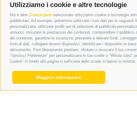
Racines
-
Mareta.
Utilizziamo i cookie e altre tecnologie
Noi e altre
3 terze parti
selezionate utilizziamo cookie e tecnologie simil
07/08/2026 |
Concerto
pubblicitari. Ad esempio, potremmo utilizzare i tuoi dati per le seguenti fin
07/08/2026 |
Il tè delle cinque & Friday dis
personalizzata, utilizzare profili per la selezione di pubblicità personaliz
07/08/2026 |
Mercato Sterzl
annunci, misurare le prestazioni dei contenuti, comprendere il pubblico att
07/08/2026 |
Mareiter Stein Attacke (corsa
dei contenuti, garantire la sicurezza, prevenire e rilevare frodi, corregg
08/08/2026 |
Festa dei Vigili del Fuoco
fonti di dati, collegare diversi dispositivi, identificare i dispositivi in 
08/08/2026 |
Festa del volo
attivamente. Puoi liberamente prestare, rifiutare o revocare il tuo consen
08/08/2026 |
Maria Callas "Il Tributo"
"Gestisci Preferenze" per personalizzare le tue scelte o "Rifiuta tutto"
Cookie" in fondo alla pagina o sull'icona dello scudo in basso a sinistra.
MOSTRARE
- TUTTE LE CATEGORIE -
Maggiori informazioni
SUGGERIERE UN NUOVO EVEN