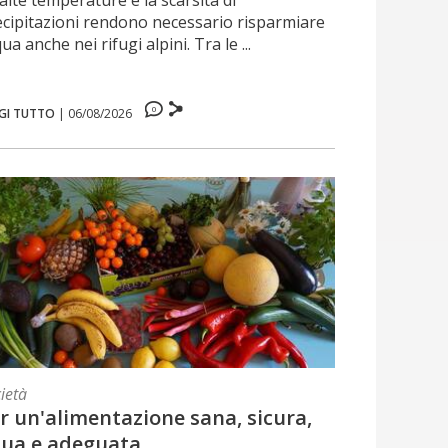
alte temperature e la scarsità di
ecipitazioni rendono necessario risparmiare
ua anche nei rifugi alpini. Tra le ...
0
GI TUTTO
|
06/08/2026
ietà
r un'alimentazione sana, sicura,
ua e adeguata