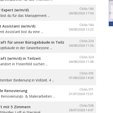
Clicks 166
y Expert (w/m/d)
04/08/2026
17:04
e bist du für das Management ...
Clicks 184
Assistant (w/m/d)
04/08/2026
12:23
 Assistant bist du eine ...
Clicks 234
aft für unser Bürogebäude in Teilzeit
04/08/2026
11:56
ogebäude in der Gewerbezone ...
Clicks 324
aft (w/m/d) in Teilzeit
04/08/2026
11:08
andort in Freienfeld suchen ...
Clicks 393
01/08/2026
14:06
ember Bedienung in Vollzeit. 4 ...
Clicks 371
lle Renovierung
31/07/2026
15:51
 Renovierungs- & Malerarbeiten ...
Clicks 508
oft mit 5 Zimmern
28/07/2026
14:07
ilvolles Loft in Sterzing! ...