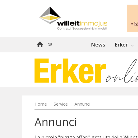
News
Erker
DE
Home
→
Service
→
Annunci
Annunci
La piccola "piazza affari" gratuita della Wipp