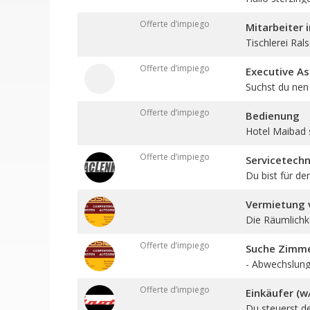
Offerte d’impiego
Mitarbeiter 
Tischlerei Ral
Offerte d’impiego
Executive As
Suchst du nen 
Offerte d’impiego
Bedienung
Hotel Maibad 
Offerte d’impiego
Servicetechn
Du bist für den
Vermietung v
Die Räumlichkei
Offerte d’impiego
Suche Zimmer
- Abwechslungs
Offerte d’impiego
Einkäufer (w
Du steuerst d