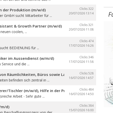
Clicks 322
in der Produktion (m/w/d)
F
20/07/2026
13:14
ser GmbH sucht Mitarbeiter für ...
Clicks 321
sistant & Growth Partner (m/w/d)
20/07/2026
11:08
neuen coolen, ...
Clicks 474
17/07/2026
16:26
sucht BEDIENUNG für ...
Clicks 346
iker im Aussendienst (w/m/d)
17/07/2026
11:58
 Service und die ...
Clicks 528
on Räumlichkeiten, Büros sowie Lager- und Produktionsfläch
16/07/2026
14:57
ten befinden sich zentral in ...
Clicks 484
er/Tischler (m/w/d), Hilfe in der Produktion und auf den Ba
16/07/2026
14:50
reiche Arbeit - Sehr gute ...
Clicks 384
/m/d)
15/07/2026
16:00
en Beschaffungsprozess von der ...