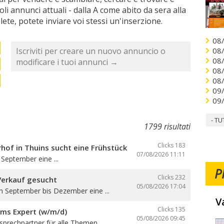
ccoli annunci attuali - dalla A come abito da sera alla
lete, potete inviare voi stessi un'inserzione.
08
Iscriviti per creare un nuovo annuncio o
08
08
modificare i tuoi annunci →
08
08
09
09
- TU
1799 risultati
Clicks 183
hof in Thuins sucht eine Frühstücksbedienung
07/08/2026
11:11
September eine ...
P
Clicks 232
Verkauf gesucht
05/08/2026
17:04
n September bis Dezember eine ...
V
Clicks 135
oms Expert (w/m/d)
05/08/2026
09:45
sprechpartner für alle Themen ...