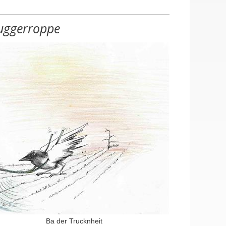
uggerroppe
en, Halle mit Lagerplatz
ustellen (m/w/d), Hausmeister (m/w/d)
Ba der Trucknheit