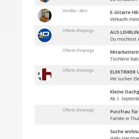
Vendita - altro
E-Gitarre H
Verkaufe meine
Offerte d’impiego
AUS LEHRLIN
Du möchtest ei
Offerte d’impiego
Mitarbeiteri
Tischlerei Rals
Offerte d’impiego
ELEKTRIKER
Wir suchen Elek
Kleine Dach
Ab 1. Septembe
Offerte d’impiego
Putzfrau für
Familie in Thui
Suche wohn
Hallo sterzing