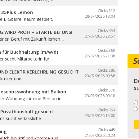
Clicks 312
B-35Plus Lemon
28/07/2026
13:04
 E-Gitarre. Kaum gespielt, ...
Clicks 454
G WIRD PROFI – STARTE BEI UNS!
27/07/2026
22:57
nen Beruf mit Zukunft lernen ...
Clicks 369
n für Buchhaltung (m/w/d)
27/07/2026
21:38
S
er sucht Mitarbeiterin für ...
Clicks 386
 UND ELEKTRIKERLEHRLING GESUCHT
23/07/2026
09:56
triker und ...
Do
su
Clicks 570
geschosswohnung mit Balkon
23/07/2026
09:18
r Wohnung für eine Person in ...
Clicks 353
 Privathaushalt gesucht
23/07/2026
15:00
ns sucht verlässliche ...
Clicks 445
ung
21/07/2026
20:24
er Ich bin atif und komme aus ...