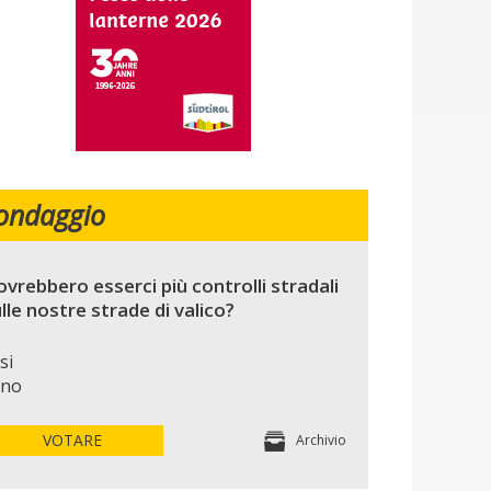
ondaggio
vrebbero esserci più controlli stradali
lle nostre strade di valico?
si
no
VOTARE
Archivio