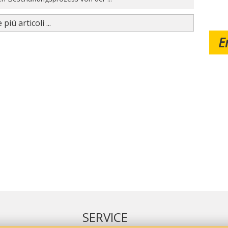
 piú articoli ...
E
SERVICE