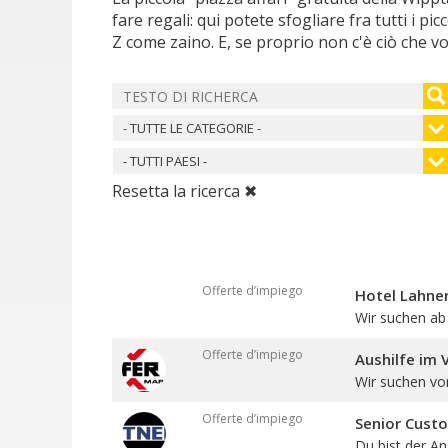
fare regali: qui potete sfogliare fra tutti i pi
Z come zaino. E, se proprio non c'è ciò che vo
- TUTTE LE CATEGORIE -
- TUTTI PAESI -
Resetta la ricerca ✖
Offerte d’impiego
Hotel Lahner
Wir suchen ab 
Offerte d’impiego
Aushilfe im 
Wir suchen vo
Offerte d’impiego
Senior Cust
Du bist der An