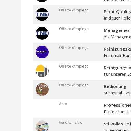
Offerte d’impiego
Plant Qualit
In dieser Roll
Offerte d’impiego
Management 
Als Management
Offerte d’impiego
Reinigungskr
Für unser Bür
Offerte d’impiego
Reinigungskr
Für unseren St
Offerte d’impiego
Bedienung
Suchen ab Sept
Altro
Professione
Professionelle
Vendita - altro
Stilvolles L
Zu verkaufen: St