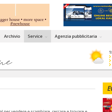
Archivio
Service
Agenzia pubblicitaria
1
E
tal per vendere e scambiare, cercare e trovare e