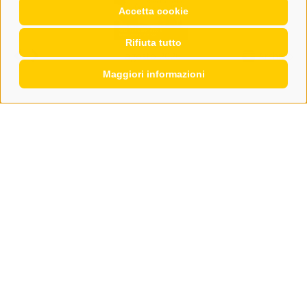
Accetta cookie
Rifiuta tutto
agosto 2026
Archivio
Maggiori informazioni
CONTATTO
WIPP-MEDIA GMBH
DER ERKER
CITTÀ NUOVA 20A
I-39049 VIPITENO
TEL.: +39 0472 766876
GRAFIK@DERERKER.IT
INFO@DERERKER.IT
BARBARA.FONTANA@DERERKER.IT
ERKER