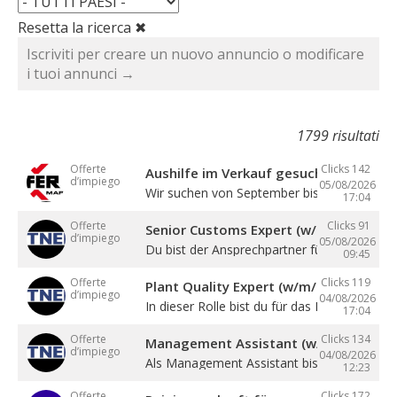
Resetta la ricerca ✖
Iscriviti per creare un nuovo annuncio o modificare
i tuoi annunci →
1799 risultati
Offerte
Clicks 142
Aushilfe im Verkauf gesucht
d’impiego
05/08/2026
Wir suchen von September bis Dezember ein
17:04
Offerte
Clicks 91
Senior Customs Expert (w/m/d)
d’impiego
05/08/2026
Du bist der Ansprechpartner für alle Themen 
09:45
Offerte
Clicks 119
Plant Quality Expert (w/m/d)
d’impiego
04/08/2026
In dieser Rolle bist du für das Management .
17:04
Offerte
Clicks 134
Management Assistant (w/m/d)
d’impiego
04/08/2026
Als Management Assistant bist du eine ...
12:23
Offerte
Clicks 172