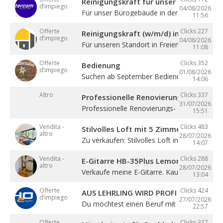
Reinigungskraft für unser Bürogebäude
d’impiego
04/08/2026
Für unser Bürogebäude in der Gewerbezone 
11:56
Offerte
Clicks 227
Reinigungskraft (w/m/d) in Teilzeit
d’impiego
04/08/2026
Für unseren Standort in Freienfeld suchen ...
11:08
Offerte
Clicks 352
Bedienung
d’impiego
01/08/2026
Suchen ab September Bedienung in Vollzeit. 4
14:06
Altro
Clicks 337
Professionelle Renovierung
31/07/2026
Professionelle Renovierungs- & Malerarbeite
15:51
Vendita -
Clicks 483
Stilvolles Loft mit 5 Zimmern
altro
28/07/2026
Zu verkaufen: Stilvolles Loft in Sterzing! ...
14:07
Vendita -
Clicks 288
E-Gitarre HB-35Plus Lemon
altro
28/07/2026
Verkaufe meine E-Gitarre. Kaum gespielt, ...
13:04
Offerte
Clicks 424
AUS LEHRLING WIRD PROFI – STARTE BE
d’impiego
27/07/2026
Du möchtest einen Beruf mit Zukunft lernen 
22:57
Offerte
Clicks 337