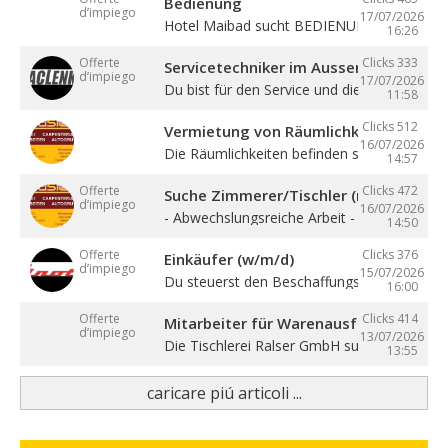
Bedienung
d’impiego
17/07/2026
Hotel Maibad sucht BEDIENUNG für ...
16:26
Offerte
Clicks 333
Servicetechniker im Aussendienst (w/
d’impiego
17/07/2026
Du bist für den Service und die ...
11:58
Clicks 512
Vermietung von Räumlichkeiten, Büros 
16/07/2026
Die Räumlichkeiten befinden sich zentral in ..
14:57
Offerte
Clicks 472
Suche Zimmerer/Tischler (m/w/d), Hilf
d’impiego
16/07/2026
- Abwechslungsreiche Arbeit - Sehr gute ...
14:50
Offerte
Clicks 376
Einkäufer (w/m/d)
d’impiego
15/07/2026
Du steuerst den Beschaffungsprozess von de
16:00
Offerte
Clicks 414
Mitarbeiter für Warenausfuhr (m/w/d)
d’impiego
13/07/2026
Die Tischlerei Ralser GmbH sucht ...
13:55
caricare piú articoli ...