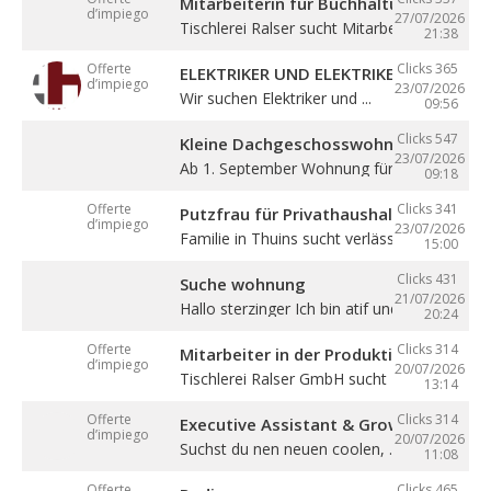
Mitarbeiterin für Buchhaltung (m/w/d)
d’impiego
27/07/2026
Tischlerei Ralser sucht Mitarbeiterin für ...
21:38
Offerte
Clicks 365
ELEKTRIKER UND ELEKTRIKERLEHRLING
d’impiego
23/07/2026
Wir suchen Elektriker und ...
09:56
Clicks 547
Kleine Dachgeschosswohnung mit Bal
23/07/2026
Ab 1. September Wohnung für eine Person in
09:18
Offerte
Clicks 341
Putzfrau für Privathaushalt gesucht
d’impiego
23/07/2026
Familie in Thuins sucht verlässliche ...
15:00
Clicks 431
Suche wohnung
21/07/2026
Hallo sterzinger Ich bin atif und komme aus .
20:24
Offerte
Clicks 314
Mitarbeiter in der Produktion (m/w/d)
d’impiego
20/07/2026
Tischlerei Ralser GmbH sucht Mitarbeiter für 
13:14
Offerte
Clicks 314
Executive Assistant & Growth Partner
d’impiego
20/07/2026
Suchst du nen neuen coolen, ...
11:08
Offerte
Clicks 465