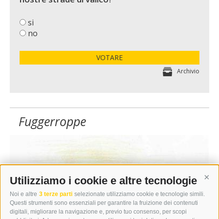
si
no
VOTARE
Archivio
Fuggerroppe
Utilizziamo i cookie e altre tecnologie
Cont
Noi e altre
3 terze parti
selezionate utilizziamo cookie e tecnologie simili.
Questi strumenti sono essenziali per garantire la fruizione dei contenuti
digitali, migliorare la navigazione e, previo tuo consenso, per scopi