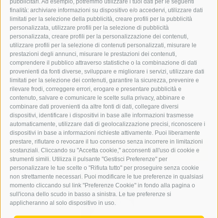
pubblicitari. Ad esempio, potremmo utilizzare i tuoi dati per le seguenti
finalità: archiviare informazioni su dispositivo e/o accedervi, utilizzare dati
limitati per la selezione della pubblicità, creare profili per la pubblicità
personalizzata, utilizzare profili per la selezione di pubblicità
personalizzata, creare profili per la personalizzazione dei contenuti,
utilizzare profili per la selezione di contenuti personalizzati, misurare le
prestazioni degli annunci, misurare le prestazioni dei contenuti,
comprendere il pubblico attraverso statistiche o la combinazione di dati
provenienti da fonti diverse, sviluppare e migliorare i servizi, utilizzare dati
limitati per la selezione dei contenuti, garantire la sicurezza, prevenire e
rilevare frodi, correggere errori, erogare e presentare pubblicità e
contenuto, salvare e comunicare le scelte sulla privacy, abbinare e
Ba der Trucknheit
combinare dati provenienti da altre fonti di dati, collegare diversi
nimm i die Winschlruate
dispositivi, identificare i dispositivi in base alle informazioni trasmesse
und suach an Tropfe Wosser.
automaticamente, utilizzare dati di geolocalizzazione precisi, riconoscere i
dispositivi in base a informazioni richieste attivamente. Puoi liberamente
prestare, rifiutare o revocare il tuo consenso senza incorrere in limitazioni
Erker online
sostanziali. Cliccando su "Accetta cookie," acconsenti all'uso di cookie e
strumenti simili. Utilizza il pulsante "Gestisci Preferenze" per
personalizzare le tue scelte o "Rifiuta tutto" per proseguire senza cookie
non strettamente necessari. Puoi modificare le tue preferenze in qualsiasi
momento cliccando sul link "Preferenze Cookie" in fondo alla pagina o
sull'icona dello scudo in basso a sinistra. Le tue preferenze si
applicheranno al solo dispositivo in uso.