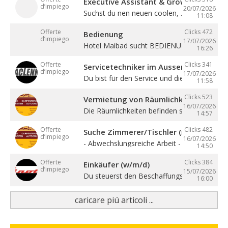
Executive Assistant & Growth Partner
d’impiego
20/07/2026
Suchst du nen neuen coolen, ...
11:08
Offerte
Clicks 472
Bedienung
d’impiego
17/07/2026
Hotel Maibad sucht BEDIENUNG für ...
16:26
Offerte
Clicks 341
Servicetechniker im Aussendienst (w/
d’impiego
17/07/2026
Du bist für den Service und die ...
11:58
Clicks 523
Vermietung von Räumlichkeiten, Büros 
16/07/2026
Die Räumlichkeiten befinden sich zentral in ..
14:57
Offerte
Clicks 482
Suche Zimmerer/Tischler (m/w/d), Hilf
d’impiego
16/07/2026
- Abwechslungsreiche Arbeit - Sehr gute ...
14:50
Offerte
Clicks 384
Einkäufer (w/m/d)
d’impiego
15/07/2026
Du steuerst den Beschaffungsprozess von de
16:00
caricare piú articoli ...