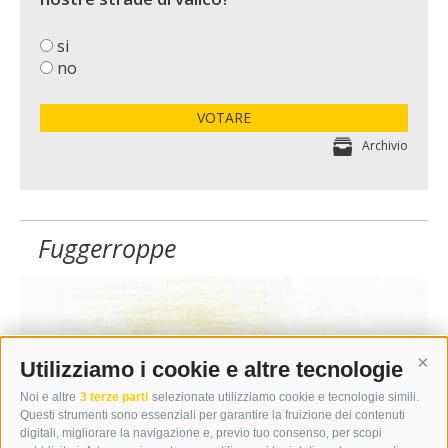
si
no
VOTARE
Archivio
Fuggerroppe
Utilizziamo i cookie e altre tecnologie
Cont
Noi e altre
3 terze parti
selezionate utilizziamo cookie e tecnologie simili.
Questi strumenti sono essenziali per garantire la fruizione dei contenuti
digitali, migliorare la navigazione e, previo tuo consenso, per scopi