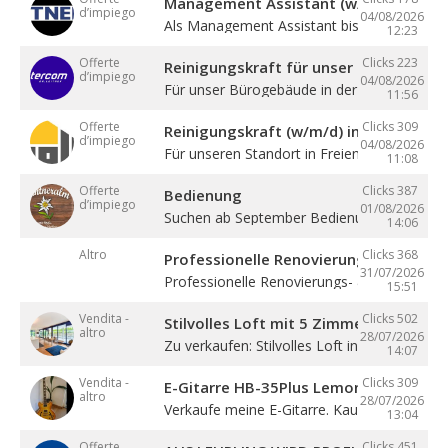
Management Assistant (w/m/d)
d’impiego
04/08/2026
Als Management Assistant bist du eine ...
12:23
Offerte
Clicks 223
Reinigungskraft für unser Bürogebäude
d’impiego
04/08/2026
Für unser Bürogebäude in der Gewerbezone 
11:56
Offerte
Clicks 309
Reinigungskraft (w/m/d) in Teilzeit
d’impiego
04/08/2026
Für unseren Standort in Freienfeld suchen ...
11:08
Offerte
Clicks 387
Bedienung
d’impiego
01/08/2026
Suchen ab September Bedienung in Vollzeit. 4
14:06
Altro
Clicks 368
Professionelle Renovierung
31/07/2026
Professionelle Renovierungs- & Malerarbeite
15:51
Vendita -
Clicks 502
Stilvolles Loft mit 5 Zimmern
altro
28/07/2026
Zu verkaufen: Stilvolles Loft in Sterzing! ...
14:07
Vendita -
Clicks 309
E-Gitarre HB-35Plus Lemon
altro
28/07/2026
Verkaufe meine E-Gitarre. Kaum gespielt, ...
13:04
Offerte
Clicks 451