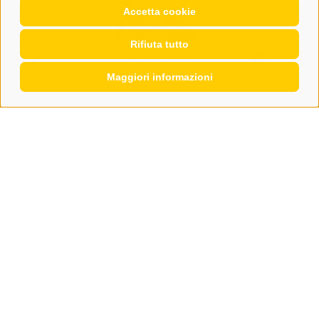
Accetta cookie
Rifiuta tutto
agosto 2026
Archivio
Maggiori informazioni
CONTATTO
WIPP-MEDIA GMBH
DER ERKER
CITTÀ NUOVA 20A
I-39049 VIPITENO
TEL.: +39 0472 766876
GRAFIK@DERERKER.IT
INFO@DERERKER.IT
BARBARA.FONTANA@DERERKER.IT
ERKER