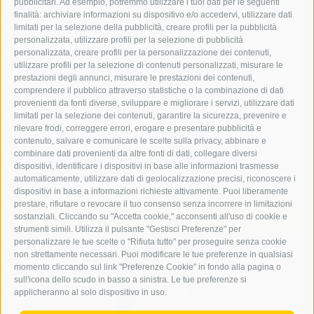
pubblicitari. Ad esempio, potremmo utilizzare i tuoi dati per le seguenti
finalità: archiviare informazioni su dispositivo e/o accedervi, utilizzare dati
limitati per la selezione della pubblicità, creare profili per la pubblicità
personalizzata, utilizzare profili per la selezione di pubblicità
personalizzata, creare profili per la personalizzazione dei contenuti,
utilizzare profili per la selezione di contenuti personalizzati, misurare le
prestazioni degli annunci, misurare le prestazioni dei contenuti,
comprendere il pubblico attraverso statistiche o la combinazione di dati
provenienti da fonti diverse, sviluppare e migliorare i servizi, utilizzare dati
limitati per la selezione dei contenuti, garantire la sicurezza, prevenire e
rilevare frodi, correggere errori, erogare e presentare pubblicità e
contenuto, salvare e comunicare le scelte sulla privacy, abbinare e
Ba der Trucknheit
combinare dati provenienti da altre fonti di dati, collegare diversi
nimm i die Winschlruate
dispositivi, identificare i dispositivi in base alle informazioni trasmesse
und suach an Tropfe Wosser.
automaticamente, utilizzare dati di geolocalizzazione precisi, riconoscere i
dispositivi in base a informazioni richieste attivamente. Puoi liberamente
prestare, rifiutare o revocare il tuo consenso senza incorrere in limitazioni
Erker online
sostanziali. Cliccando su "Accetta cookie," acconsenti all'uso di cookie e
strumenti simili. Utilizza il pulsante "Gestisci Preferenze" per
personalizzare le tue scelte o "Rifiuta tutto" per proseguire senza cookie
non strettamente necessari. Puoi modificare le tue preferenze in qualsiasi
momento cliccando sul link "Preferenze Cookie" in fondo alla pagina o
sull'icona dello scudo in basso a sinistra. Le tue preferenze si
applicheranno al solo dispositivo in uso.