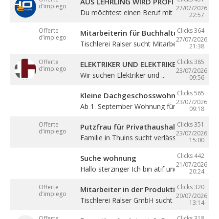
AUS LEHRLING WIRD PROFI – STARTE BE
d’impiego
27/07/2026
Du möchtest einen Beruf mit Zukunft lernen 
22:57
Offerte
Clicks 364
Mitarbeiterin für Buchhaltung (m/w/d)
d’impiego
27/07/2026
Tischlerei Ralser sucht Mitarbeiterin für ...
21:38
Offerte
Clicks 385
ELEKTRIKER UND ELEKTRIKERLEHRLING
d’impiego
23/07/2026
Wir suchen Elektriker und ...
09:56
Clicks 565
Kleine Dachgeschosswohnung mit Bal
23/07/2026
Ab 1. September Wohnung für eine Person in
09:18
Offerte
Clicks 351
Putzfrau für Privathaushalt gesucht
d’impiego
23/07/2026
Familie in Thuins sucht verlässliche ...
15:00
Clicks 442
Suche wohnung
21/07/2026
Hallo sterzinger Ich bin atif und komme aus .
20:24
Offerte
Clicks 320
Mitarbeiter in der Produktion (m/w/d)
d’impiego
20/07/2026
Tischlerei Ralser GmbH sucht Mitarbeiter für 
13:14
Offerte
Clicks 318