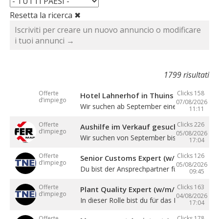
Resetta la ricerca ✖
Iscriviti per creare un nuovo annuncio o modificare
i tuoi annunci →
1799 risultati
Offerte
Clicks 158
Hotel Lahnerhof in Thuins sucht eine
d’impiego
07/08/2026
Wir suchen ab September eine ...
11:11
Offerte
Clicks 226
Aushilfe im Verkauf gesucht
d’impiego
05/08/2026
Wir suchen von September bis Dezember ein
17:04
Offerte
Clicks 126
Senior Customs Expert (w/m/d)
d’impiego
05/08/2026
Du bist der Ansprechpartner für alle Themen 
09:45
Offerte
Clicks 163
Plant Quality Expert (w/m/d)
d’impiego
04/08/2026
In dieser Rolle bist du für das Management .
17:04
Offerte
Clicks 178