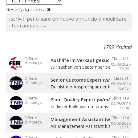
Resetta la ricerca ✖
Iscriviti per creare un nuovo annuncio o modificare
i tuoi annunci →
1799 risultati
Offerte
Clicks 142
Aushilfe im Verkauf gesucht
d’impiego
05/08/2026
Wir suchen von September bis Dezember ein
17:04
Offerte
Clicks 91
Senior Customs Expert (w/m/d)
d’impiego
05/08/2026
Du bist der Ansprechpartner für alle Themen 
09:45
Offerte
Clicks 119
Plant Quality Expert (w/m/d)
d’impiego
04/08/2026
In dieser Rolle bist du für das Management .
17:04
Offerte
Clicks 134
Management Assistant (w/m/d)
d’impiego
04/08/2026
Als Management Assistant bist du eine ...
12:23
Offerte
Clicks 172