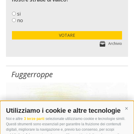
si
no
VOTARE
Archivio
Fuggerroppe
Utilizziamo i cookie e altre tecnologie
Cont
Noi e altre
3 terze parti
selezionate utilizziamo cookie e tecnologie simili.
Questi strumenti sono essenziali per garantire la fruizione dei contenuti
digitali, migliorare la navigazione e, previo tuo consenso, per scopi