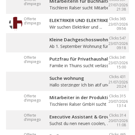
Mitarbeiterin für Buchhaltung (m/w/d)
d’impiego
27/07/2026
Tischlerei Ralser sucht Mitarbeiterin für ...
21:38
Offerte
Clicks 365
ELEKTRIKER UND ELEKTRIKERLEHRLING
d’impiego
23/07/2026
Wir suchen Elektriker und ...
09:56
Clicks 547
Kleine Dachgeschosswohnung mit Bal
23/07/2026
Ab 1. September Wohnung für eine Person in
09:18
Offerte
Clicks 341
Putzfrau für Privathaushalt gesucht
d’impiego
23/07/2026
Familie in Thuins sucht verlässliche ...
15:00
Clicks 431
Suche wohnung
21/07/2026
Hallo sterzinger Ich bin atif und komme aus .
20:24
Offerte
Clicks 315
Mitarbeiter in der Produktion (m/w/d)
d’impiego
20/07/2026
Tischlerei Ralser GmbH sucht Mitarbeiter für 
13:14
Offerte
Clicks 314
Executive Assistant & Growth Partner
d’impiego
20/07/2026
Suchst du nen neuen coolen, ...
11:08
Offerte
Clicks 465