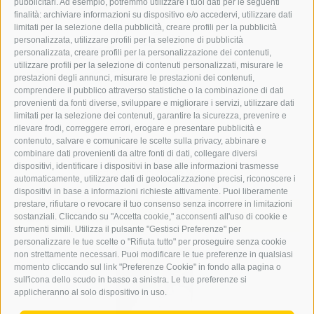
pubblicitari. Ad esempio, potremmo utilizzare i tuoi dati per le seguenti
finalità: archiviare informazioni su dispositivo e/o accedervi, utilizzare dati
limitati per la selezione della pubblicità, creare profili per la pubblicità
personalizzata, utilizzare profili per la selezione di pubblicità
personalizzata, creare profili per la personalizzazione dei contenuti,
utilizzare profili per la selezione di contenuti personalizzati, misurare le
prestazioni degli annunci, misurare le prestazioni dei contenuti,
comprendere il pubblico attraverso statistiche o la combinazione di dati
provenienti da fonti diverse, sviluppare e migliorare i servizi, utilizzare dati
limitati per la selezione dei contenuti, garantire la sicurezza, prevenire e
rilevare frodi, correggere errori, erogare e presentare pubblicità e
contenuto, salvare e comunicare le scelte sulla privacy, abbinare e
Ba der Trucknheit
combinare dati provenienti da altre fonti di dati, collegare diversi
nimm i die Winschlruate
dispositivi, identificare i dispositivi in base alle informazioni trasmesse
und suach an Tropfe Wosser.
automaticamente, utilizzare dati di geolocalizzazione precisi, riconoscere i
dispositivi in base a informazioni richieste attivamente. Puoi liberamente
prestare, rifiutare o revocare il tuo consenso senza incorrere in limitazioni
Erker online
sostanziali. Cliccando su "Accetta cookie," acconsenti all'uso di cookie e
strumenti simili. Utilizza il pulsante "Gestisci Preferenze" per
personalizzare le tue scelte o "Rifiuta tutto" per proseguire senza cookie
non strettamente necessari. Puoi modificare le tue preferenze in qualsiasi
momento cliccando sul link "Preferenze Cookie" in fondo alla pagina o
sull'icona dello scudo in basso a sinistra. Le tue preferenze si
applicheranno al solo dispositivo in uso.