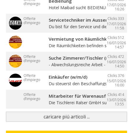
Bedienung
d’impiego
17/07/2026
Hotel Maibad sucht BEDIENUNG für ...
16:26
Offerte
Clicks 333
Servicetechniker im Aussendienst (w/
d’impiego
17/07/2026
Du bist für den Service und die ...
11:58
Clicks 512
Vermietung von Räumlichkeiten, Büros 
16/07/2026
Die Räumlichkeiten befinden sich zentral in ..
14:57
Offerte
Clicks 472
Suche Zimmerer/Tischler (m/w/d), Hilf
d’impiego
16/07/2026
- Abwechslungsreiche Arbeit - Sehr gute ...
14:50
Offerte
Clicks 376
Einkäufer (w/m/d)
d’impiego
15/07/2026
Du steuerst den Beschaffungsprozess von de
16:00
Offerte
Clicks 414
Mitarbeiter für Warenausfuhr (m/w/d)
d’impiego
13/07/2026
Die Tischlerei Ralser GmbH sucht ...
13:55
caricare piú articoli ...