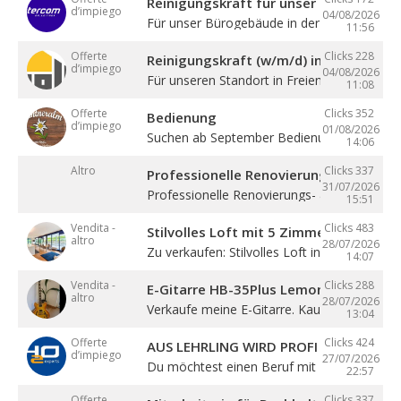
Reinigungskraft für unser Bürogebäude
d’impiego
04/08/2026
Für unser Bürogebäude in der Gewerbezone 
11:56
Offerte
Clicks 228
Reinigungskraft (w/m/d) in Teilzeit
d’impiego
04/08/2026
Für unseren Standort in Freienfeld suchen ...
11:08
Offerte
Clicks 352
Bedienung
d’impiego
01/08/2026
Suchen ab September Bedienung in Vollzeit. 4
14:06
Altro
Clicks 337
Professionelle Renovierung
31/07/2026
Professionelle Renovierungs- & Malerarbeite
15:51
Vendita -
Clicks 483
Stilvolles Loft mit 5 Zimmern
altro
28/07/2026
Zu verkaufen: Stilvolles Loft in Sterzing! ...
14:07
Vendita -
Clicks 288
E-Gitarre HB-35Plus Lemon
altro
28/07/2026
Verkaufe meine E-Gitarre. Kaum gespielt, ...
13:04
Offerte
Clicks 424
AUS LEHRLING WIRD PROFI – STARTE BE
d’impiego
27/07/2026
Du möchtest einen Beruf mit Zukunft lernen 
22:57
Offerte
Clicks 337