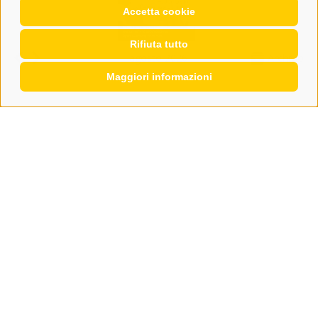
Accetta cookie
Rifiuta tutto
agosto 2026
Archivio
Maggiori informazioni
CONTATTO
WIPP-MEDIA GMBH
DER ERKER
CITTÀ NUOVA 20A
I-39049 VIPITENO
TEL.: +39 0472 766876
GRAFIK@DERERKER.IT
INFO@DERERKER.IT
BARBARA.FONTANA@DERERKER.IT
ERKER