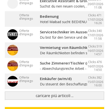
Executive Assistant & Growth Partner
d’impiego
20/07/2026
Suchst du nen neuen coolen, ...
11:08
Offerte
Clicks 471
Bedienung
d’impiego
17/07/2026
Hotel Maibad sucht BEDIENUNG für ...
16:26
Offerte
Clicks 340
Servicetechniker im Aussendienst (w/
d’impiego
17/07/2026
Du bist für den Service und die ...
11:58
Clicks 519
Vermietung von Räumlichkeiten, Büros 
16/07/2026
Die Räumlichkeiten befinden sich zentral in ..
14:57
Offerte
Clicks 476
Suche Zimmerer/Tischler (m/w/d), Hilf
d’impiego
16/07/2026
- Abwechslungsreiche Arbeit - Sehr gute ...
14:50
Offerte
Clicks 382
Einkäufer (w/m/d)
d’impiego
15/07/2026
Du steuerst den Beschaffungsprozess von de
16:00
caricare piú articoli ...