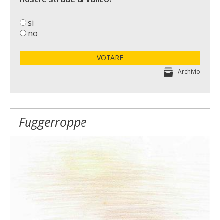
si
no
VOTARE
Archivio
Fuggerroppe