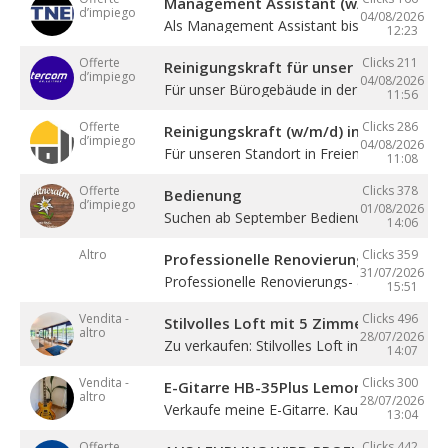
Management Assistant (w/m/d)
d’impiego
04/08/2026
Als Management Assistant bist du eine ...
12:23
Offerte
Clicks 211
Reinigungskraft für unser Bürogebäude
d’impiego
04/08/2026
Für unser Bürogebäude in der Gewerbezone 
11:56
Offerte
Clicks 286
Reinigungskraft (w/m/d) in Teilzeit
d’impiego
04/08/2026
Für unseren Standort in Freienfeld suchen ...
11:08
Offerte
Clicks 378
Bedienung
d’impiego
01/08/2026
Suchen ab September Bedienung in Vollzeit. 4
14:06
Altro
Clicks 359
Professionelle Renovierung
31/07/2026
Professionelle Renovierungs- & Malerarbeite
15:51
Vendita -
Clicks 496
Stilvolles Loft mit 5 Zimmern
altro
28/07/2026
Zu verkaufen: Stilvolles Loft in Sterzing! ...
14:07
Vendita -
Clicks 300
E-Gitarre HB-35Plus Lemon
altro
28/07/2026
Verkaufe meine E-Gitarre. Kaum gespielt, ...
13:04
Offerte
Clicks 442