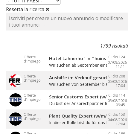
Resetta la ricerca ✖
Iscriviti per creare un nuovo annuncio o modificare
i tuoi annunci →
1799 risultati
Offerte
Clicks 124
Hotel Lahnerhof in Thuins sucht eine
d’impiego
07/08/2026
Wir suchen ab September eine ...
11:11
Offerte
Clicks 208
Aushilfe im Verkauf gesucht
d’impiego
05/08/2026
Wir suchen von September bis Dezember ein
17:04
Offerte
Clicks 114
Senior Customs Expert (w/m/d)
d’impiego
05/08/2026
Du bist der Ansprechpartner für alle Themen 
09:45
Offerte
Clicks 153
Plant Quality Expert (w/m/d)
d’impiego
04/08/2026
In dieser Rolle bist du für das Management .
17:04
Offerte
Clicks 166