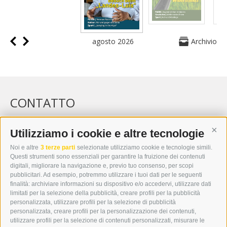
agosto 2026
Archivio
CONTATTO
WIPP-MEDIA GMBH
DER ERKER
Utilizziamo i cookie e altre tecnologie
Cont
CITTÀ NUOVA 20A
Noi e altre
3 terze parti
selezionate utilizziamo cookie e tecnologie simili.
I-39049 VIPITENO
Questi strumenti sono essenziali per garantire la fruizione dei contenuti
TEL.: +39 0472 766876
digitali, migliorare la navigazione e, previo tuo consenso, per scopi
pubblicitari. Ad esempio, potremmo utilizzare i tuoi dati per le seguenti
finalità: archiviare informazioni su dispositivo e/o accedervi, utilizzare dati
GRAFIK@DERERKER.IT
limitati per la selezione della pubblicità, creare profili per la pubblicità
INFO@DERERKER.IT
personalizzata, utilizzare profili per la selezione di pubblicità
BARBARA.FONTANA@DERERKER.IT
personalizzata, creare profili per la personalizzazione dei contenuti,
ERKER
utilizzare profili per la selezione di contenuti personalizzati, misurare le