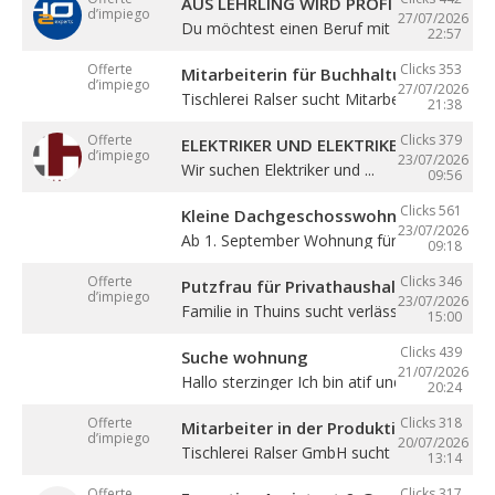
AUS LEHRLING WIRD PROFI – STARTE BE
d’impiego
27/07/2026
Du möchtest einen Beruf mit Zukunft lernen 
22:57
Offerte
Clicks 353
Mitarbeiterin für Buchhaltung (m/w/d)
d’impiego
27/07/2026
Tischlerei Ralser sucht Mitarbeiterin für ...
21:38
Offerte
Clicks 379
ELEKTRIKER UND ELEKTRIKERLEHRLING
d’impiego
23/07/2026
Wir suchen Elektriker und ...
09:56
Clicks 561
Kleine Dachgeschosswohnung mit Bal
23/07/2026
Ab 1. September Wohnung für eine Person in
09:18
Offerte
Clicks 346
Putzfrau für Privathaushalt gesucht
d’impiego
23/07/2026
Familie in Thuins sucht verlässliche ...
15:00
Clicks 439
Suche wohnung
21/07/2026
Hallo sterzinger Ich bin atif und komme aus .
20:24
Offerte
Clicks 318
Mitarbeiter in der Produktion (m/w/d)
d’impiego
20/07/2026
Tischlerei Ralser GmbH sucht Mitarbeiter für 
13:14
Offerte
Clicks 317