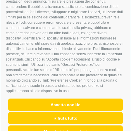
prestazioni degli annunci, misurare le prestazioni dei contenuti,
comprendere il pubblico attraverso statistiche o la combinazione di dati
PUBBLICITÀ NELL’ERKER
provenienti da fonti diverse, sviluppare e migliorare i servizi, utilizzare dati
PUBBLICITÀ ONLINE
limitati per la selezione dei contenuti, garantire la sicurezza, prevenire e
ADDEBITO DIRETTO SEPA
rilevare frodi, correggere errori, erogare e presentare pubblicità e
REGOLAMENTO COMMENTI
contenuto, salvare e comunicare le scelte sulla privacy, abbinare e
ONLINE VOTING
combinare dati provenienti da altre fonti di dati, collegare diversi
dispositivi, identificare i dispositivi in base alle informazioni trasmesse
automaticamente, utilizzare dati di geolocalizzazione precisi, riconoscere i
SERVICE
dispositivi in base a informazioni richieste attivamente. Puoi liberamente
prestare, rifiutare o revocare il tuo consenso senza incorrere in limitazioni
EVENTI
sostanziali. Cliccando su "Accetta cookie," acconsenti all'uso di cookie e
ANNUNCI
strumenti simili. Utilizza il pulsante "Gestisci Preferenze" per
personalizzare le tue scelte o "Rifiuta tutto" per proseguire senza cookie
LINK UTILI
non strettamente necessari. Puoi modificare le tue preferenze in qualsiasi
METEO
momento cliccando sul link "Preferenze Cookie" in fondo alla pagina o
WEBCAM
sull'icona dello scudo in basso a sinistra. Le tue preferenze si
VIDEO
applicheranno al solo dispositivo in uso.
NECROLOGI
Accetta cookie
Rifiuta tutto
CREDITS
|
MAPPA DEL SITO
|
COOKIE POLICY
|
PRIVACY
|