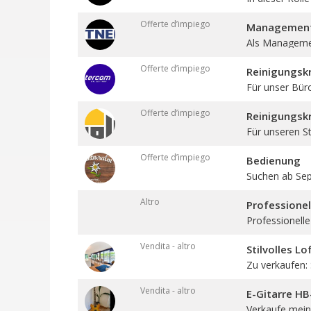
Offerte d’impiego
Management 
Als Management
Offerte d’impiego
Reinigungskr
Für unser Bür
Offerte d’impiego
Reinigungskr
Für unseren St
Offerte d’impiego
Bedienung
Suchen ab Sept
Altro
Professione
Professionelle
Vendita - altro
Stilvolles L
Zu verkaufen: St
Vendita - altro
E-Gitarre H
Verkaufe meine