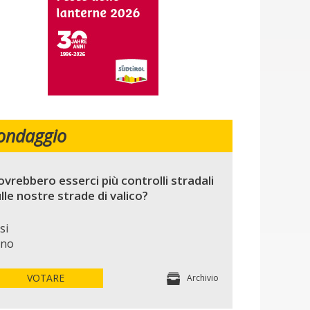
ondaggio
vrebbero esserci più controlli stradali
lle nostre strade di valico?
si
no
VOTARE
Archivio