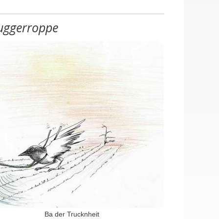
uggerroppe
en, Halle mit Lagerplatz
ustellen (m/w/d), Hausmeister (m/w/d)
Ba der Trucknheit