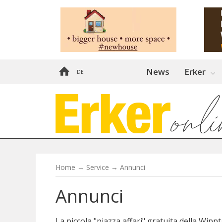
News
Erker
DE
Home
→
Service
→
Annunci
Annunci
La piccola "piazza affari" gratuita della Wipp