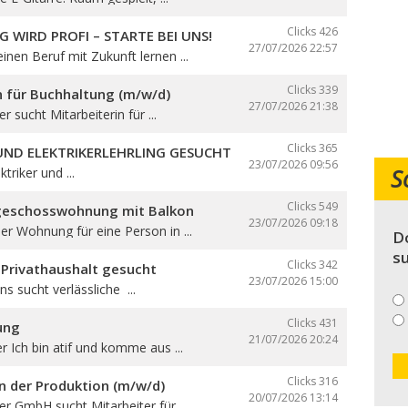
Clicks 426
G WIRD PROFI – STARTE BEI UNS!
27/07/2026
22:57
nen Beruf mit Zukunft lernen ...
Clicks 339
n für Buchhaltung (m/w/d)
27/07/2026
21:38
er sucht Mitarbeiterin für ...
Clicks 365
 UND ELEKTRIKERLEHRLING GESUCHT
23/07/2026
09:56
S
triker und ...
Clicks 549
geschosswohnung mit Balkon
23/07/2026
09:18
r Wohnung für eine Person in ...
Do
su
Clicks 342
 Privathaushalt gesucht
23/07/2026
15:00
ns sucht verlässliche ...
Clicks 431
ung
21/07/2026
20:24
er Ich bin atif und komme aus ...
Clicks 316
in der Produktion (m/w/d)
20/07/2026
13:14
ser GmbH sucht Mitarbeiter für ...