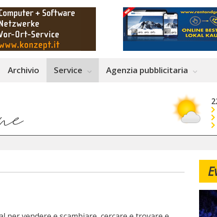
Archivio
Service
Agenzia pubblicitaria
2
E
tal per vendere e scambiare, cercare e trovare e