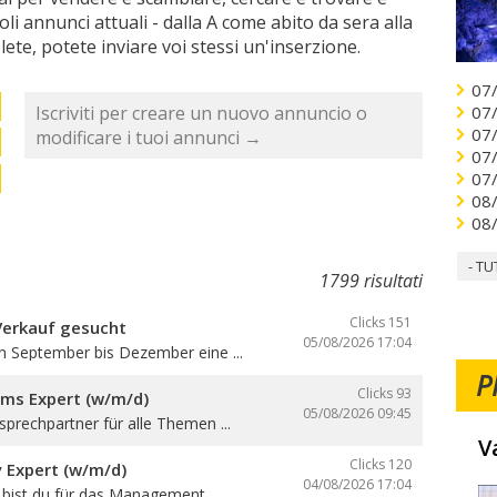
ccoli annunci attuali - dalla A come abito da sera alla
lete, potete inviare voi stessi un'inserzione.
07
Iscriviti per creare un nuovo annuncio o
07
07
modificare i tuoi annunci →
07
07
08
08
- TU
1799 risultati
Clicks 151
Verkauf gesucht
05/08/2026
17:04
n September bis Dezember eine ...
P
Clicks 93
oms Expert (w/m/d)
05/08/2026
09:45
sprechpartner für alle Themen ...
V
Clicks 120
y Expert (w/m/d)
04/08/2026
17:04
e bist du für das Management ...