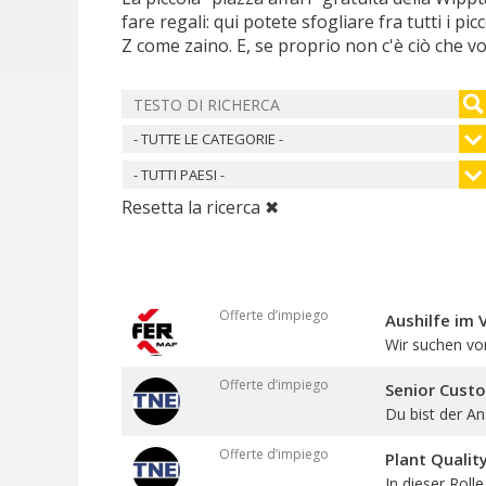
fare regali: qui potete sfogliare fra tutti i pi
Z come zaino. E, se proprio non c'è ciò che vo
- TUTTE LE CATEGORIE -
- TUTTI PAESI -
Resetta la ricerca ✖
Offerte d’impiego
Aushilfe im 
Wir suchen vo
Offerte d’impiego
Senior Cust
Du bist der An
Offerte d’impiego
Plant Qualit
In dieser Roll