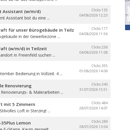
Clicks 135
Assistant (w/m/d)
04/08/2026
12:23
 Assistant bist du eine ...
Clicks 177
aft für unser Bürogebäude in Teilzeit
04/08/2026
11:56
ogebäude in der Gewerbezone ...
Clicks 236
aft (w/m/d) in Teilzeit
04/08/2026
11:08
andort in Freienfeld suchen ...
Clicks 355
01/08/2026
14:06
ember Bedienung in Vollzeit. 4 ...
Clicks 340
lle Renovierung
31/07/2026
15:51
 Renovierungs- & Malerarbeiten ...
Clicks 484
oft mit 5 Zimmern
28/07/2026
14:07
ilvolles Loft in Sterzing! ...
Clicks 289
B-35Plus Lemon
28/07/2026
13:04
 E-Gitarre. Kaum gespielt, ...