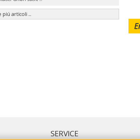
 piú articoli ...
E
SERVICE