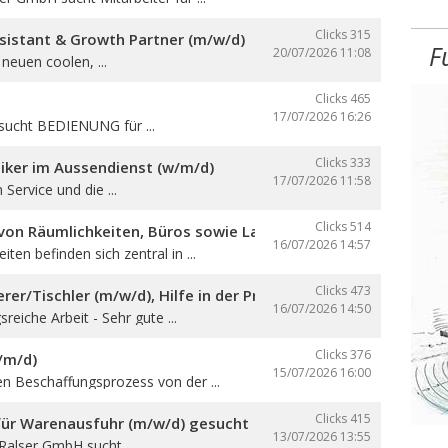
Clicks 315
sistant & Growth Partner (m/w/d)
F
20/07/2026
11:08
neuen coolen, ...
Clicks 465
17/07/2026
16:26
sucht BEDIENUNG für ...
Clicks 333
iker im Aussendienst (w/m/d)
17/07/2026
11:58
 Service und die ...
Clicks 514
on Räumlichkeiten, Büros sowie Lager- und Produktionsfläch
16/07/2026
14:57
ten befinden sich zentral in ...
Clicks 473
er/Tischler (m/w/d), Hilfe in der Produktion und auf den Ba
16/07/2026
14:50
reiche Arbeit - Sehr gute ...
Clicks 376
/m/d)
15/07/2026
16:00
en Beschaffungsprozess von der ...
Clicks 415
 für Warenausfuhr (m/w/d) gesucht
13/07/2026
13:55
 Ralser GmbH sucht ...