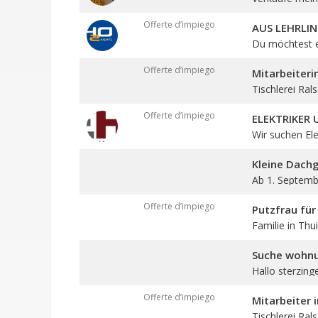
Offerte d’impiego
AUS LEHRLIN
Du möchtest ei
Offerte d’impiego
Mitarbeiteri
Tischlerei Rals
Offerte d’impiego
ELEKTRIKER
Wir suchen Elek
Kleine Dach
Ab 1. Septembe
Offerte d’impiego
Putzfrau für
Familie in Thui
Suche wohn
Hallo sterzing
Offerte d’impiego
Mitarbeiter 
Tischlerei Ral