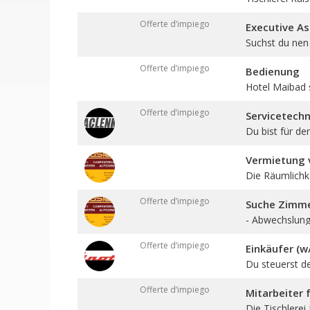
Offerte d’impiego
Executive As
Suchst du nen 
Offerte d’impiego
Bedienung
Hotel Maibad 
Offerte d’impiego
Servicetechn
Du bist für den
Vermietung v
Die Räumlichkei
Offerte d’impiego
Suche Zimmer
- Abwechslungs
Offerte d’impiego
Einkäufer (w
Du steuerst d
Offerte d’impiego
Mitarbeiter
Die Tischlerei