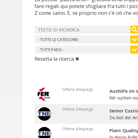
fare regali: qui potete sfogliare fra tutti i pi
Z come zaino. E, se proprio non c'è ciò che vo
- TUTTE LE CATEGORIE -
- TUTTI PAESI -
Resetta la ricerca ✖
Offerte d’impiego
Aushilfe im 
Wir suchen vo
Offerte d’impiego
Senior Cust
Du bist der An
Offerte d’impiego
Plant Qualit
In dieser Roll