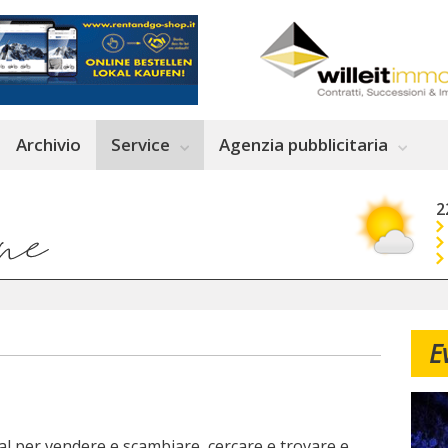
Archivio
Service
Agenzia pubblicitaria
2
E
tal per vendere e scambiare, cercare e trovare e