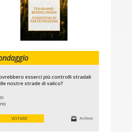
ondaggio
vrebbero esserci più controlli stradali
lle nostre strade di valico?
si
no
VOTARE
Archivio