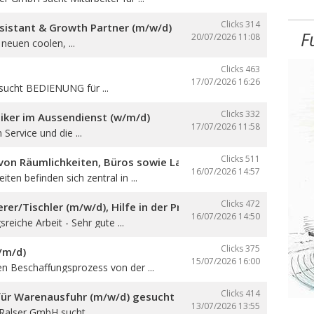
Clicks 314
sistant & Growth Partner (m/w/d)
F
20/07/2026
11:08
neuen coolen, ...
Clicks 463
17/07/2026
16:26
sucht BEDIENUNG für ...
Clicks 332
iker im Aussendienst (w/m/d)
17/07/2026
11:58
 Service und die ...
Clicks 511
on Räumlichkeiten, Büros sowie Lager- und Produktionsfläch
16/07/2026
14:57
ten befinden sich zentral in ...
Clicks 472
er/Tischler (m/w/d), Hilfe in der Produktion und auf den Ba
16/07/2026
14:50
reiche Arbeit - Sehr gute ...
Clicks 375
/m/d)
15/07/2026
16:00
en Beschaffungsprozess von der ...
Clicks 414
 für Warenausfuhr (m/w/d) gesucht
13/07/2026
13:55
 Ralser GmbH sucht ...