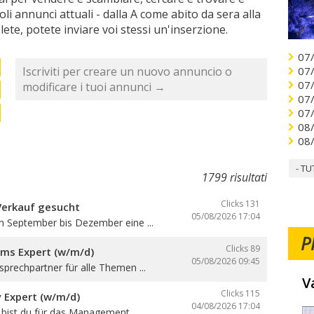
ccoli annunci attuali - dalla A come abito da sera alla
lete, potete inviare voi stessi un'inserzione.
07
Iscriviti per creare un nuovo annuncio o
07
07
modificare i tuoi annunci →
07
07
08
08
- TU
1799 risultati
Clicks 131
Verkauf gesucht
05/08/2026
17:04
n September bis Dezember eine ...
P
Clicks 89
oms Expert (w/m/d)
05/08/2026
09:45
sprechpartner für alle Themen ...
V
Clicks 115
y Expert (w/m/d)
04/08/2026
17:04
e bist du für das Management ...