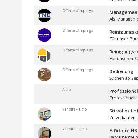
Offerte d’impiego
Management 
Als Management
Offerte d’impiego
Reinigungskr
Für unser Bür
Offerte d’impiego
Reinigungskr
Für unseren St
Offerte d’impiego
Bedienung
Suchen ab Sept
Altro
Professione
Professionelle
Vendita - altro
Stilvolles L
Zu verkaufen: St
Vendita - altro
E-Gitarre H
Verkaufe meine