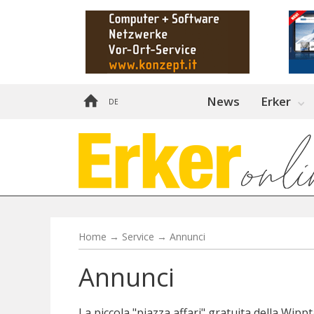
News
Erker
DE
Home
→
Service
→
Annunci
Annunci
La piccola "piazza affari" gratuita della Wipp