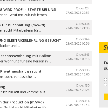
Clicks 424
G WIRD PROFI – STARTE BEI UNS!
27/07/2026
22:57
nen Beruf mit Zukunft lernen ...
Clicks 336
n für Buchhaltung (m/w/d)
27/07/2026
21:38
er sucht Mitarbeiterin für ...
Clicks 364
 UND ELEKTRIKERLEHRLING GESUCHT
23/07/2026
09:56
S
triker und ...
Clicks 545
geschosswohnung mit Balkon
23/07/2026
09:18
r Wohnung für eine Person in ...
Do
su
Clicks 338
 Privathaushalt gesucht
23/07/2026
15:00
ns sucht verlässliche ...
Clicks 430
ung
21/07/2026
20:24
er Ich bin atif und komme aus ...
Clicks 314
in der Produktion (m/w/d)
20/07/2026
13:14
ser GmbH sucht Mitarbeiter für ...