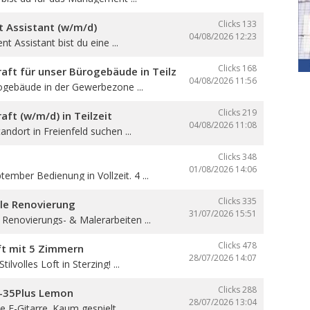
Clicks 133
Assistant (w/m/d)
04/08/2026
12:23
 Assistant bist du eine ...
Clicks 168
aft für unser Bürogebäude in Teilzeit
04/08/2026
11:56
ogebäude in der Gewerbezone ...
Clicks 219
aft (w/m/d) in Teilzeit
04/08/2026
11:08
andort in Freienfeld suchen ...
Clicks 348
01/08/2026
14:06
ember Bedienung in Vollzeit. 4 ...
Clicks 335
lle Renovierung
31/07/2026
15:51
 Renovierungs- & Malerarbeiten ...
Clicks 478
oft mit 5 Zimmern
28/07/2026
14:07
ilvolles Loft in Sterzing! ...
Clicks 288
B-35Plus Lemon
28/07/2026
13:04
 E-Gitarre. Kaum gespielt, ...