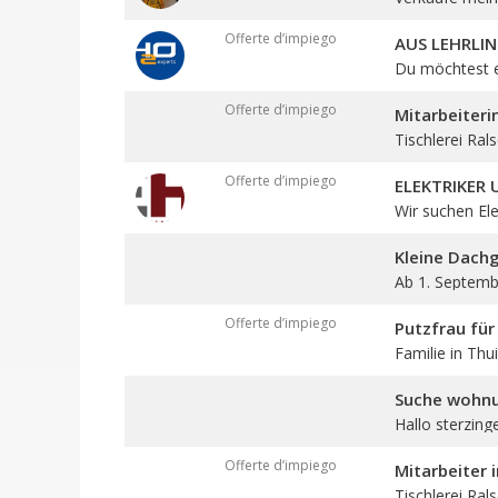
Offerte d’impiego
AUS LEHRLIN
Du möchtest ei
Offerte d’impiego
Mitarbeiteri
Tischlerei Rals
Offerte d’impiego
ELEKTRIKER
Wir suchen Elek
Kleine Dach
Ab 1. Septembe
Offerte d’impiego
Putzfrau für
Familie in Thui
Suche wohn
Hallo sterzing
Offerte d’impiego
Mitarbeiter 
Tischlerei Ral