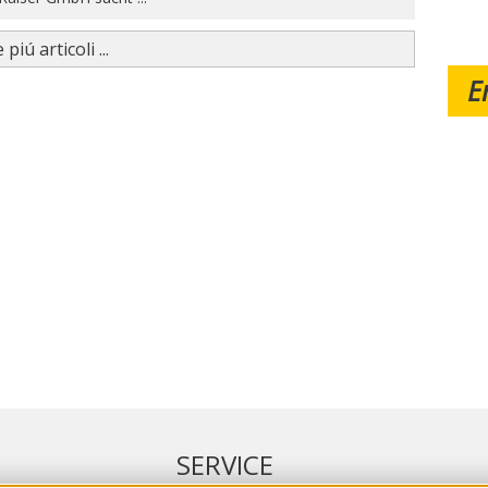
 piú articoli ...
E
SERVICE