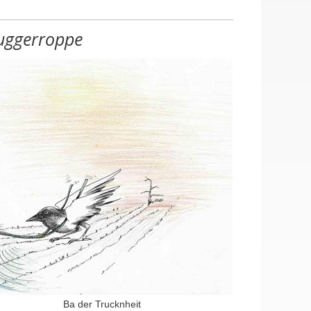
uggerroppe
en, Halle mit Lagerplatz
ustellen (m/w/d), Hausmeister (m/w/d)
Ba der Trucknheit