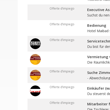
Offerte d’impiego
Executive As
Suchst du nen 
Offerte d’impiego
Bedienung
Hotel Maibad 
Offerte d’impiego
Servicetechn
Du bist für den
Vermietung v
Die Räumlichkei
Offerte d’impiego
Suche Zimmer
- Abwechslungs
Offerte d’impiego
Einkäufer (w
Du steuerst d
Offerte d’impiego
Mitarbeiter
Die Tischlerei