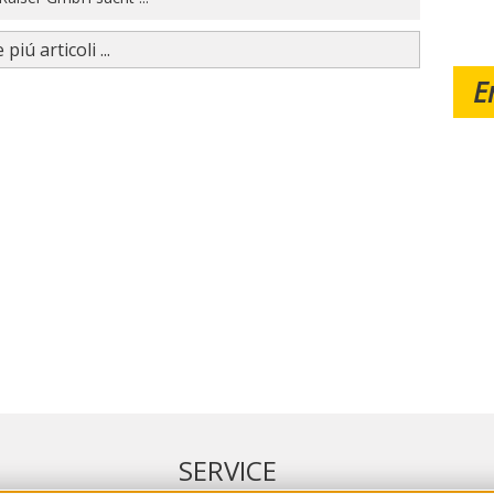
 piú articoli ...
E
SERVICE