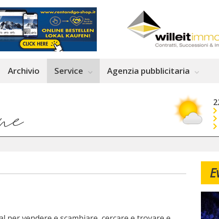
Archivio
Service
Agenzia pubblicitaria
2
E
tal per vendere e scambiare, cercare e trovare e