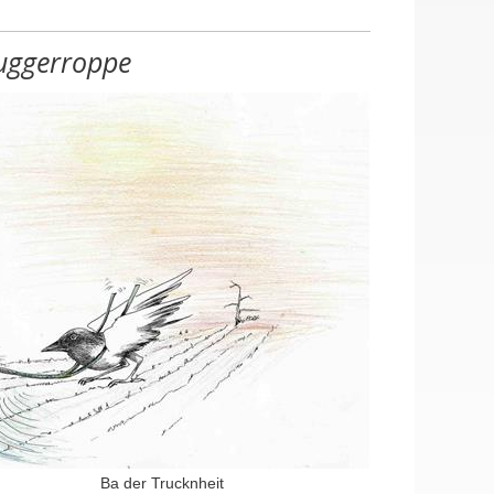
uggerroppe
en, Halle mit Lagerplatz
ustellen (m/w/d), Hausmeister (m/w/d)
Ba der Trucknheit