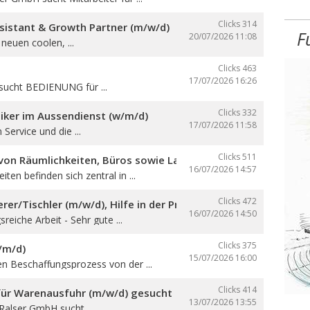
Clicks 314
sistant & Growth Partner (m/w/d)
F
20/07/2026
11:08
neuen coolen, ...
Clicks 463
17/07/2026
16:26
sucht BEDIENUNG für ...
Clicks 332
iker im Aussendienst (w/m/d)
17/07/2026
11:58
 Service und die ...
Clicks 511
on Räumlichkeiten, Büros sowie Lager- und Produktionsfläch
16/07/2026
14:57
ten befinden sich zentral in ...
Clicks 472
er/Tischler (m/w/d), Hilfe in der Produktion und auf den Ba
16/07/2026
14:50
reiche Arbeit - Sehr gute ...
Clicks 375
/m/d)
15/07/2026
16:00
en Beschaffungsprozess von der ...
Clicks 414
 für Warenausfuhr (m/w/d) gesucht
13/07/2026
13:55
 Ralser GmbH sucht ...