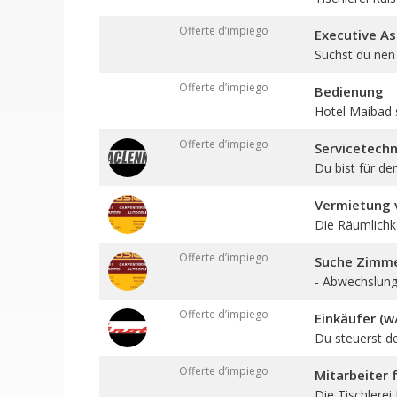
Offerte d’impiego
Executive As
Suchst du nen 
Offerte d’impiego
Bedienung
Hotel Maibad 
Offerte d’impiego
Servicetechn
Du bist für den
Vermietung v
Die Räumlichkei
Offerte d’impiego
Suche Zimmer
- Abwechslungs
Offerte d’impiego
Einkäufer (w
Du steuerst d
Offerte d’impiego
Mitarbeiter
Die Tischlerei