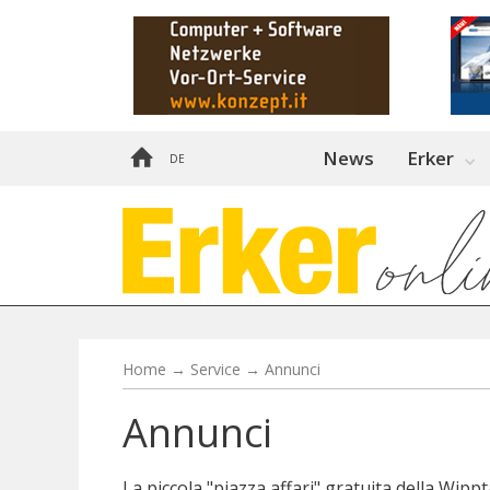
News
Erker
DE
Home
→
Service
→
Annunci
Annunci
La piccola "piazza affari" gratuita della Wipp