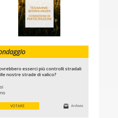
ondaggio
vrebbero esserci più controlli stradali
lle nostre strade di valico?
si
no
VOTARE
Archivio