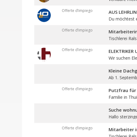
Offerte d’impiego
AUS LEHRLIN
Du möchtest ei
Offerte d’impiego
Mitarbeiteri
Tischlerei Rals
Offerte d’impiego
ELEKTRIKER
Wir suchen Elek
Kleine Dach
Ab 1. Septembe
Offerte d’impiego
Putzfrau für
Familie in Thui
Suche wohn
Hallo sterzing
Offerte d’impiego
Mitarbeiter 
Tischlerei Ral