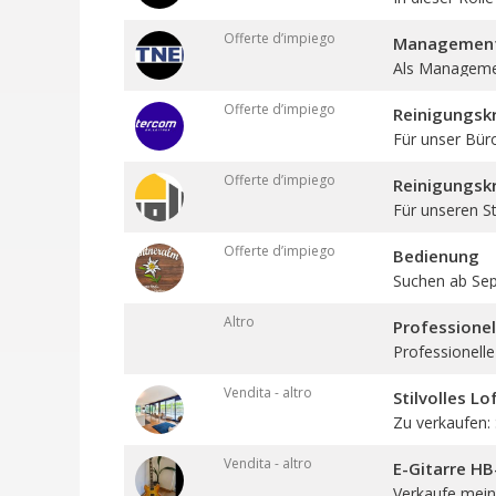
Offerte d’impiego
Management 
Als Management
Offerte d’impiego
Reinigungskr
Für unser Bür
Offerte d’impiego
Reinigungskr
Für unseren St
Offerte d’impiego
Bedienung
Suchen ab Sept
Altro
Professione
Professionelle
Vendita - altro
Stilvolles L
Zu verkaufen: St
Vendita - altro
E-Gitarre H
Verkaufe meine