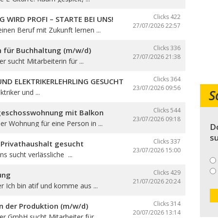
Clicks 422
G WIRD PROFI – STARTE BEI UNS!
27/07/2026
22:57
nen Beruf mit Zukunft lernen ...
Clicks 336
n für Buchhaltung (m/w/d)
27/07/2026
21:38
er sucht Mitarbeiterin für ...
Clicks 364
 UND ELEKTRIKERLEHRLING GESUCHT
23/07/2026
09:56
S
triker und ...
Clicks 544
geschosswohnung mit Balkon
23/07/2026
09:18
r Wohnung für eine Person in ...
Do
su
Clicks 337
 Privathaushalt gesucht
23/07/2026
15:00
ns sucht verlässliche ...
Clicks 429
ung
21/07/2026
20:24
er Ich bin atif und komme aus ...
Clicks 314
in der Produktion (m/w/d)
20/07/2026
13:14
ser GmbH sucht Mitarbeiter für ...