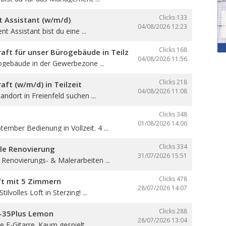
Clicks 133
Assistant (w/m/d)
04/08/2026
12:23
 Assistant bist du eine ...
Clicks 168
aft für unser Bürogebäude in Teilzeit
04/08/2026
11:56
ogebäude in der Gewerbezone ...
Clicks 218
aft (w/m/d) in Teilzeit
04/08/2026
11:08
andort in Freienfeld suchen ...
Clicks 348
01/08/2026
14:06
ember Bedienung in Vollzeit. 4 ...
Clicks 334
lle Renovierung
31/07/2026
15:51
 Renovierungs- & Malerarbeiten ...
Clicks 478
oft mit 5 Zimmern
28/07/2026
14:07
ilvolles Loft in Sterzing! ...
Clicks 288
B-35Plus Lemon
28/07/2026
13:04
 E-Gitarre. Kaum gespielt, ...