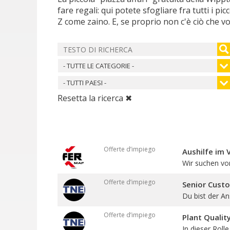
fare regali: qui potete sfogliare fra tutti i pi
Z come zaino. E, se proprio non c'è ciò che vo
- TUTTE LE CATEGORIE -
- TUTTI PAESI -
Resetta la ricerca ✖
Offerte d’impiego
Aushilfe im 
Wir suchen vo
Offerte d’impiego
Senior Cust
Du bist der An
Offerte d’impiego
Plant Qualit
In dieser Roll