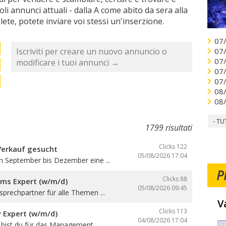
ccoli annunci attuali - dalla A come abito da sera alla
lete, potete inviare voi stessi un'inserzione.
07
Iscriviti per creare un nuovo annuncio o
07
07
modificare i tuoi annunci →
07
07
08
08
- TU
1799 risultati
Clicks 122
Verkauf gesucht
05/08/2026
17:04
n September bis Dezember eine ...
P
Clicks 88
oms Expert (w/m/d)
05/08/2026
09:45
sprechpartner für alle Themen ...
V
Clicks 113
y Expert (w/m/d)
04/08/2026
17:04
e bist du für das Management ...