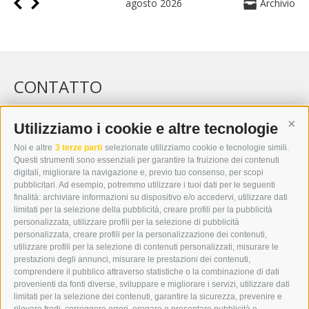
agosto 2026
Archivio
CONTATTO
WIPP-MEDIA GMBH
DER ERKER
Utilizziamo i cookie e altre tecnologie
Cont
CITTÀ NUOVA 20A
Noi e altre
3 terze parti
selezionate utilizziamo cookie e tecnologie simili.
I-39049 VIPITENO
Questi strumenti sono essenziali per garantire la fruizione dei contenuti
TEL.: +39 0472 766876
digitali, migliorare la navigazione e, previo tuo consenso, per scopi
pubblicitari. Ad esempio, potremmo utilizzare i tuoi dati per le seguenti
finalità: archiviare informazioni su dispositivo e/o accedervi, utilizzare dati
GRAFIK@DERERKER.IT
limitati per la selezione della pubblicità, creare profili per la pubblicità
INFO@DERERKER.IT
personalizzata, utilizzare profili per la selezione di pubblicità
BARBARA.FONTANA@DERERKER.IT
personalizzata, creare profili per la personalizzazione dei contenuti,
ERKER
utilizzare profili per la selezione di contenuti personalizzati, misurare le
prestazioni degli annunci, misurare le prestazioni dei contenuti,
comprendere il pubblico attraverso statistiche o la combinazione di dati
PUBBLICITÀ NELL’ERKER
provenienti da fonti diverse, sviluppare e migliorare i servizi, utilizzare dati
PUBBLICITÀ ONLINE
limitati per la selezione dei contenuti, garantire la sicurezza, prevenire e
ADDEBITO DIRETTO SEPA