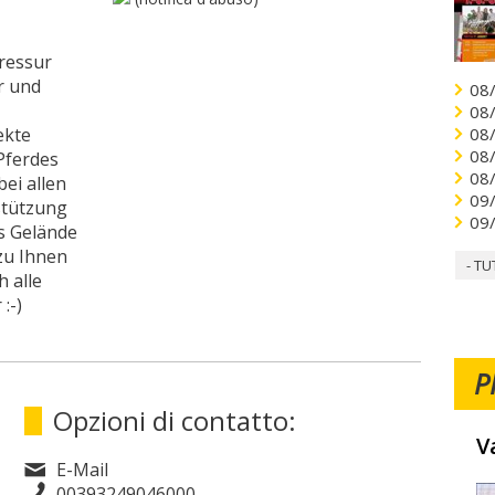
Dressur
r und
08
08
ekte
08
08
Pferdes
08
bei allen
09
stützung
09
ns Gelände
zu Ihnen
- TU
h alle
:-)
P
Opzioni di contatto:
V
E-Mail
00393249046000