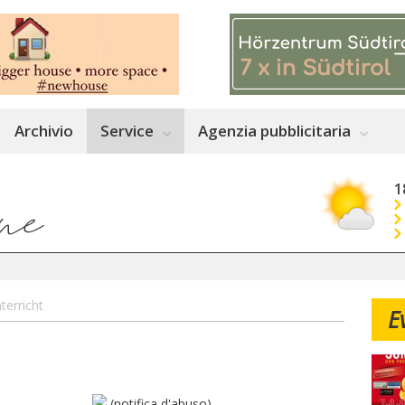
Archivio
Service
Agenzia pubblicitaria
1
terricht
E
(notifica d'abuso)