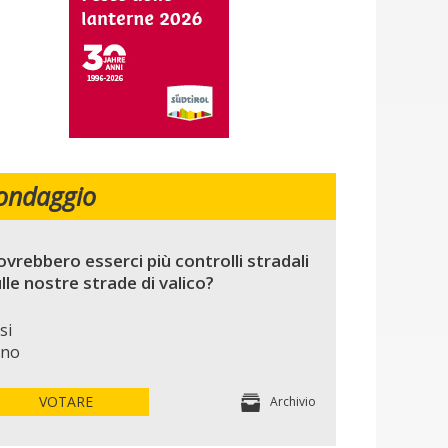
ondaggio
vrebbero esserci più controlli stradali
lle nostre strade di valico?
si
no
VOTARE
Archivio