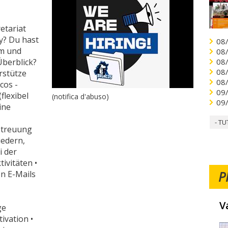
etariat
y? Du hast
08
am und
08
berblick?
08
08
rstütze
08
cos -
09
flexibel
(notifica d'abuso)
09
ine
- TU
etreuung
iedern,
i der
ivitäten •
P
n E-Mails
V
ge
ivation •