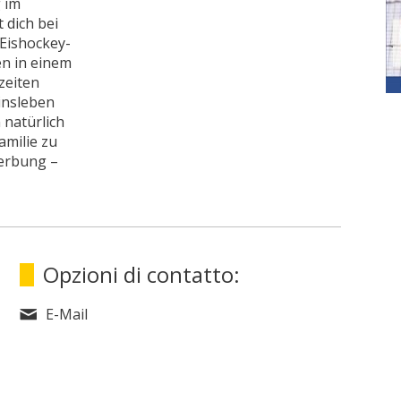
 im
 dich bei
 Eishockey-
n in einem
zeiten
insleben
 natürlich
amilie zu
erbung –
Opzioni di contatto:
E-Mail