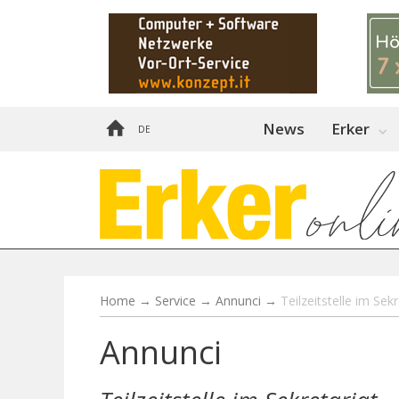
News
Erker
DE
Home
→
Service
→
Annunci
→
Teilzeitstelle im Sekr
Annunci