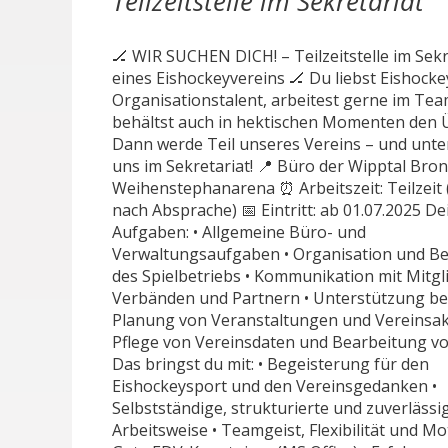
Teilzeitstelle im Sekretariat
🏒 WIR SUCHEN DICH! – Teilzeitstelle im Sekr
eines Eishockeyvereins 🏒 Du liebst Eishocke
Organisationstalent, arbeitest gerne im Te
behältst auch in hektischen Momenten den Ü
Dann werde Teil unseres Vereins – und unte
uns im Sekretariat! 📍 Büro der Wipptal Bron
Weihenstephanarena ⏰ Arbeitszeit: Teilzeit (
nach Absprache) 📅 Eintritt: ab 01.07.2025 De
Aufgaben: • Allgemeine Büro- und
Verwaltungsaufgaben • Organisation und B
des Spielbetriebs • Kommunikation mit Mitgl
Verbänden und Partnern • Unterstützung be
Planung von Veranstaltungen und Vereinsakt
Pflege von Vereinsdaten und Bearbeitung vo
Das bringst du mit: • Begeisterung für den
Eishockeysport und den Vereinsgedanken •
Selbstständige, strukturierte und zuverlässi
Arbeitsweise • Teamgeist, Flexibilität und Mot