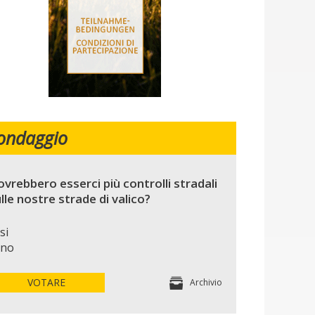
ondaggio
vrebbero esserci più controlli stradali
lle nostre strade di valico?
si
no
VOTARE
Archivio